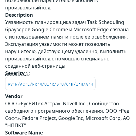
позволяющая нарушителю выполнить
произвольный код
Description
Уязвимость планировщика задач Task Scheduling
браузеров Google Chrome и Microsoft Edge связана
с использованием памяти после ее освобождения.
Эксплуатация уязвимости может позволить
нарушителю, действующему удаленно, выполнить
произвольный код с помощью специально
созданной веб-страницы
Severity
AV:N/AC:L/PR:N/UI:R/S:U/C:H/I:H/A:H
Vendor
ООО «РусБИТех-Астра», Novell Inc., Сообщество
свободного программного обеспечения, ООО «Ред
Софт», Fedora Project, Google Inc, Microsoft Corp, АО
"НППКТ"
Software Name