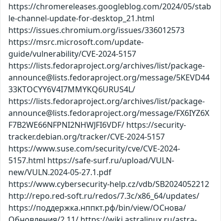
https://chromereleases.googleblog.com/2024/05/stab
le-channel-update-for-desktop_21.html
https://issues.chromium.org/issues/336012573
https://msrc.microsoft.com/update-
guide/vulnerability/CVE-2024-5157
https://lists.fedoraproject.org/archives/list/package-
announce@lists.fedoraproject.org/message/5KEVD44
33KTOCYY6V4I7MMYKQ6URUS4L/
https://lists.fedoraproject.org/archives/list/package-
announce@lists.fedoraproject.org/message/FX6IYZ6X
F7B2WE66NFPNI2NHWJFI6VDF/ https://security-
tracker.debian.org/tracker/CVE-2024-5157
https://www.suse.com/security/cve/CVE-2024-
5157.html https://safe-surf.ru/upload/VULN-
new/VULN.2024-05-27.1.pdf
https://www.cybersecurity-help.cz/vdb/SB2024052212
http://repo.red-soft.ru/redos/7.3c/x86_64/updates/
https://поддержка.нппкт.рф/bin/view/ОСнова/
Обновления/2.11/ https://wiki.astralinux.ru/astra-