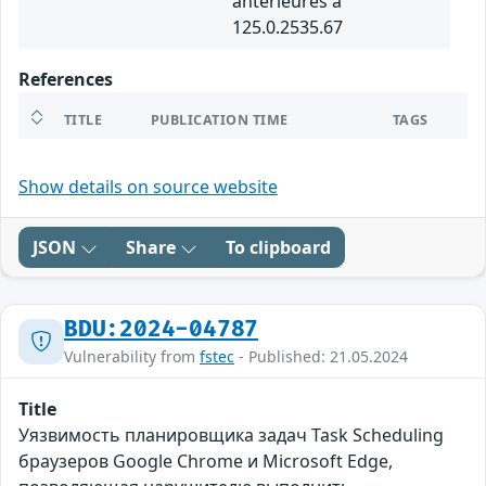
antérieures à
125.0.2535.67
References
TITLE
PUBLICATION TIME
TAGS
Show details on source website
JSON
Share
To clipboard
BDU:2024-04787
Vulnerability from
fstec
- Published: 21.05.2024
Title
Уязвимость планировщика задач Task Scheduling
браузеров Google Chrome и Microsoft Edge,