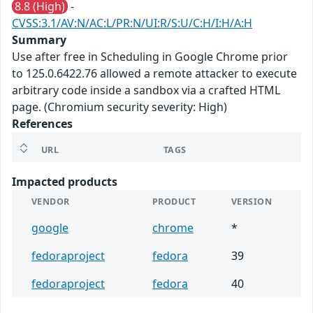
8.8 (High)
-
CVSS:3.1/AV:N/AC:L/PR:N/UI:R/S:U/C:H/I:H/A:H
Summary
Use after free in Scheduling in Google Chrome prior
to 125.0.6422.76 allowed a remote attacker to execute
arbitrary code inside a sandbox via a crafted HTML
page. (Chromium security severity: High)
References
URL
TAGS
Impacted products
VENDOR
PRODUCT
VERSION
google
chrome
*
fedoraproject
fedora
39
fedoraproject
fedora
40