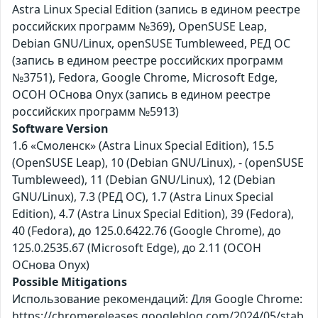
Astra Linux Special Edition (запись в едином реестре
российских программ №369), OpenSUSE Leap,
Debian GNU/Linux, openSUSE Tumbleweed, РЕД ОС
(запись в едином реестре российских программ
№3751), Fedora, Google Chrome, Microsoft Edge,
ОСОН ОСнова Оnyx (запись в едином реестре
российских программ №5913)
Software Version
1.6 «Смоленск» (Astra Linux Special Edition), 15.5
(OpenSUSE Leap), 10 (Debian GNU/Linux), - (openSUSE
Tumbleweed), 11 (Debian GNU/Linux), 12 (Debian
GNU/Linux), 7.3 (РЕД ОС), 1.7 (Astra Linux Special
Edition), 4.7 (Astra Linux Special Edition), 39 (Fedora),
40 (Fedora), до 125.0.6422.76 (Google Chrome), до
125.0.2535.67 (Microsoft Edge), до 2.11 (ОСОН
ОСнова Оnyx)
Possible Mitigations
Использование рекомендаций: Для Google Chrome:
https://chromereleases.googleblog.com/2024/05/stab