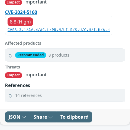
important
Impact
CVE-2024-5160
8.8 (High)
CVSS:3.1/AV:N/AC:L/PR:N/UI:R/S:U/C:H/I:H/A:H
Affected products
8 products
Recommended
Threats
important
Impact
References
14 references
JSON
Share
To clipboard