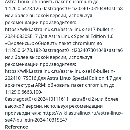
Astra Linux: обновить пакет chromium до
1:126.0.6478.126-0astragost0+ci202407031048+astra8
или более высокой версии, используя
рекомендации производителя:
https://wiki.astralinux.ru/astra-linux-se17-bulletin-
2024-0830SE17 Для Astra Linux Special Edition 1.6
«Смоленск»:: обновить пакет chromium до
1:126.0.6478.182-0astragost0+ci202407301048+astra6
или более высокой версии, используя
рекомендации производителя:
https://wiki.astralinux.ru/astra-linux-se16-bulletin-
20241017SE16 Для Astra Linux Special Edition 4.7 для
архитектуры ARM: обновить пакет chromium до
1:129.0.6668.100-
0astragost0+ci202410111611+astra8+ci2 или более
высокой версии, используя рекомендации
производителя: https://wiki.astralinux.ru/astra-linux-
se47-bulletin-2024-1031SE47
Reference