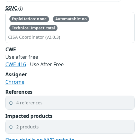
SSVC
Exploitation: none
Automatable: no
Technical Impact: total
CISA Coordinator (v2.0.3)
CWE
Use after free
CWE-416
- Use After Free
Assigner
Chrome
References
4 references
Impacted products
2 products
Show details on NVD website