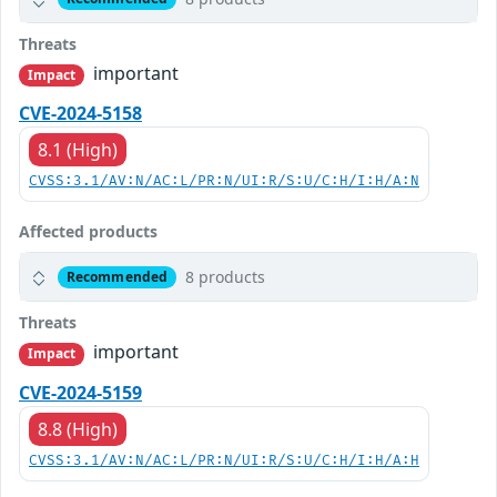
Threats
important
Impact
CVE-2024-5158
8.1 (High)
CVSS:3.1/AV:N/AC:L/PR:N/UI:R/S:U/C:H/I:H/A:N
Affected products
8 products
Recommended
Threats
important
Impact
CVE-2024-5159
8.8 (High)
CVSS:3.1/AV:N/AC:L/PR:N/UI:R/S:U/C:H/I:H/A:H