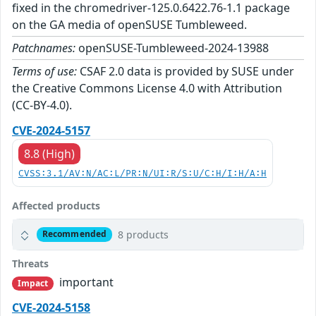
fixed in the chromedriver-125.0.6422.76-1.1 package
on the GA media of openSUSE Tumbleweed.
Patchnames:
openSUSE-Tumbleweed-2024-13988
Terms of use:
CSAF 2.0 data is provided by SUSE under
the Creative Commons License 4.0 with Attribution
(CC-BY-4.0).
CVE-2024-5157
8.8 (High)
CVSS:3.1/AV:N/AC:L/PR:N/UI:R/S:U/C:H/I:H/A:H
Affected products
8 products
Recommended
Threats
important
Impact
CVE-2024-5158