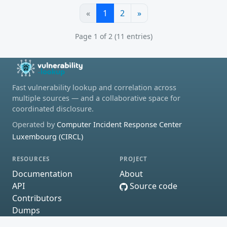
«
1
2
»
Page 1 of 2 (11 entries)
Fast vulnerability lookup and correlation across
multiple sources — and a collaborative space for
coordinated disclosure.
Operated by
Computer Incident Response Center
Luxembourg (CIRCL)
RESOURCES
PROJECT
Documentation
About
API
Source code
Contributors
Dumps