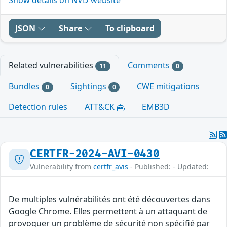
JSON
Share
To clipboard
Related vulnerabilities
Comments
11
0
Bundles
Sightings
CWE mitigations
0
0
Detection rules
ATT&CK
EMB3D
CERTFR-2024-AVI-0430
Vulnerability from
certfr_avis
- Published: - Updated:
De multiples vulnérabilités ont été découvertes dans
Google Chrome. Elles permettent à un attaquant de
provoquer un problème de sécurité non spécifié par