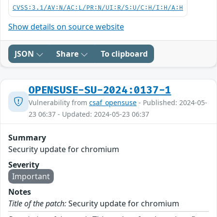
CVSS:3.1/AV:N/AC:L/PR:N/UI:R/S:U/C:H/I:H/A:H
Show details on source website
JSON
Share
To clipboard
OPENSUSE-SU-2024:0137-1
Vulnerability from
csaf_opensuse
- Published: 2024-05-
23 06:37 - Updated: 2024-05-23 06:37
Summary
Security update for chromium
Severity
Important
Notes
Title of the patch:
Security update for chromium