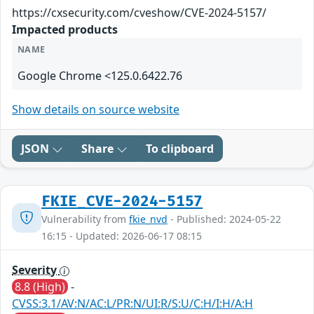
https://cxsecurity.com/cveshow/CVE-2024-5157/
Impacted products
NAME
Google Chrome <125.0.6422.76
Show details on source website
JSON
Share
To clipboard
FKIE_CVE-2024-5157
Vulnerability from
fkie_nvd
- Published: 2024-05-22
16:15 - Updated: 2026-06-17 08:15
Severity
8.8 (High)
-
CVSS:3.1/AV:N/AC:L/PR:N/UI:R/S:U/C:H/I:H/A:H