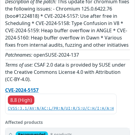
Description of the patch:
This update for chromium fixes
the following issues: - Chromium 125.0.6422.76
(boo#1224818) * CVE-2024-5157: Use after free in
Scheduling * CVE-2024-5158: Type Confusion in V8 *
CVE-2024-5159: Heap buffer overflow in ANGLE * CVE-
2024-5160: Heap buffer overflow in Dawn * Various
fixes from internal audits, fuzzing and other initiatives
Patchnames:
openSUSE-2024-137
Terms of use:
CSAF 2.0 data is provided by SUSE under
the Creative Commons License 4.0 with Attribution
(CC-BY-4.0).
CVE-2024-5157
8.8 (High)
CVSS:3.1/AV:N/AC:L/PR:N/UI:R/S:U/C:H/I:H/A:H
Affected products
8 products
Recommended