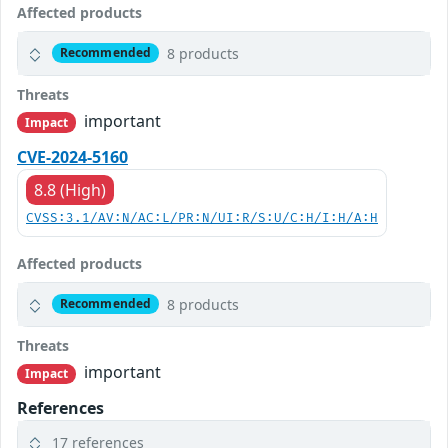
Affected products
8 products
Recommended
Threats
important
Impact
CVE-2024-5160
8.8 (High)
CVSS:3.1/AV:N/AC:L/PR:N/UI:R/S:U/C:H/I:H/A:H
Affected products
8 products
Recommended
Threats
important
Impact
References
17 references