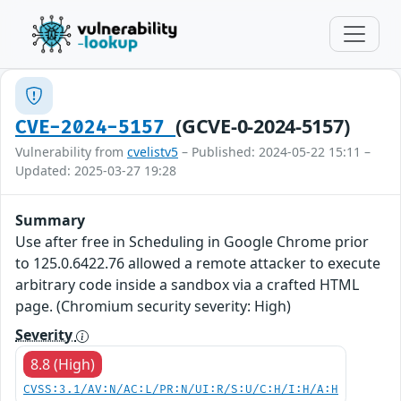
(GCVE-0-2024-5157)
CVE-2024-5157
Vulnerability from
cvelistv5
– Published: 2024-05-22 15:11 –
Updated: 2025-03-27 19:28
Summary
Use after free in Scheduling in Google Chrome prior
to 125.0.6422.76 allowed a remote attacker to execute
arbitrary code inside a sandbox via a crafted HTML
page. (Chromium security severity: High)
Severity
8.8 (High)
CVSS:3.1/AV:N/AC:L/PR:N/UI:R/S:U/C:H/I:H/A:H