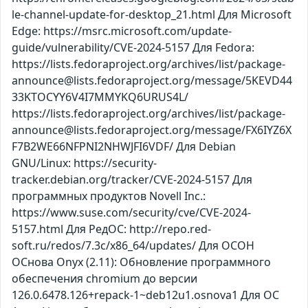
le-channel-update-for-desktop_21.html Для Microsoft
Edge: https://msrc.microsoft.com/update-
guide/vulnerability/CVE-2024-5157 Для Fedora:
https://lists.fedoraproject.org/archives/list/package-
announce@lists.fedoraproject.org/message/5KEVD44
33KTOCYY6V4I7MMYKQ6URUS4L/
https://lists.fedoraproject.org/archives/list/package-
announce@lists.fedoraproject.org/message/FX6IYZ6X
F7B2WE66NFPNI2NHWJFI6VDF/ Для Debian
GNU/Linux: https://security-
tracker.debian.org/tracker/CVE-2024-5157 Для
программных продуктов Novell Inc.:
https://www.suse.com/security/cve/CVE-2024-
5157.html Для РедОС: http://repo.red-
soft.ru/redos/7.3c/x86_64/updates/ Для ОСОН
ОСнова Оnyx (2.11): Обновление программного
обеспечения chromium до версии
126.0.6478.126+repack-1~deb12u1.osnova1 Для ОС