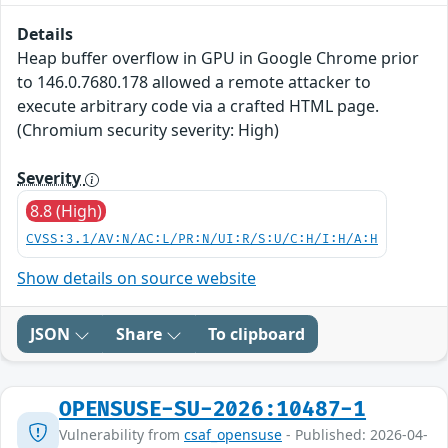
Details
Heap buffer overflow in GPU in Google Chrome prior
to 146.0.7680.178 allowed a remote attacker to
execute arbitrary code via a crafted HTML page.
(Chromium security severity: High)
Severity
8.8 (High)
CVSS:3.1/AV:N/AC:L/PR:N/UI:R/S:U/C:H/I:H/A:H
Show details on source website
JSON
Share
To clipboard
OPENSUSE-SU-2026:10487-1
Vulnerability from
csaf_opensuse
- Published: 2026-04-