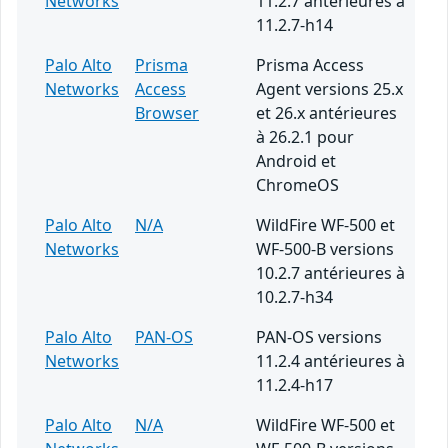
Networks
11.2.7 antérieures à
11.2.7-h14
Palo Alto
Prisma
Prisma Access
Networks
Access
Agent versions 25.x
Browser
et 26.x antérieures
à 26.2.1 pour
Android et
ChromeOS
Palo Alto
N/A
WildFire WF-500 et
Networks
WF-500-B versions
10.2.7 antérieures à
10.2.7-h34
Palo Alto
PAN-OS
PAN-OS versions
Networks
11.2.4 antérieures à
11.2.4-h17
Palo Alto
N/A
WildFire WF-500 et