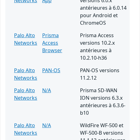
Networks
App
versions 6.0.x
antérieures à 6.0.14
pour Android et
ChromeOS
Palo Alto
Prisma
Prisma Access
Networks
Access
versions 10.2.x
Browser
antérieures à
10.2.10-h36
Palo Alto
PAN-OS
PAN-OS versions
Networks
11.2.12
Palo Alto
N/A
Prisma SD-WAN
Networks
ION versions 6.3.x
antérieures à 6.3.6-
b10
Palo Alto
N/A
WildFire WF-500 et
Networks
WF-500-B versions