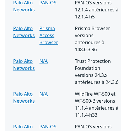
Palo Alto
PAN-OS
PAN-OS versions
Networks
12.1.4 antérieures à
12.1.4-h5
Palo Alto
Prisma
Prisma Browser
Networks
Access
versions
Browser
antérieures à
148.6.3.96
Palo Alto
N/A
Trust Protection
Networks
Foundation
versions 24.3.x
antérieures à 24.3.6
Palo Alto
N/A
WildFire WF-500 et
Networks
WF-500-B versions
11.1.4 antérieures à
11.1.4-h33
Palo Alto
PAN-OS
PAN-OS versions