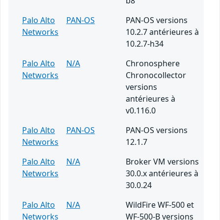
b8
Palo Alto
PAN-OS
PAN-OS versions
Networks
10.2.7 antérieures à
10.2.7-h34
Palo Alto
N/A
Chronosphere
Networks
Chronocollector
versions
antérieures à
v0.116.0
Palo Alto
PAN-OS
PAN-OS versions
Networks
12.1.7
Palo Alto
N/A
Broker VM versions
Networks
30.0.x antérieures à
30.0.24
Palo Alto
N/A
WildFire WF-500 et
Networks
WF-500-B versions