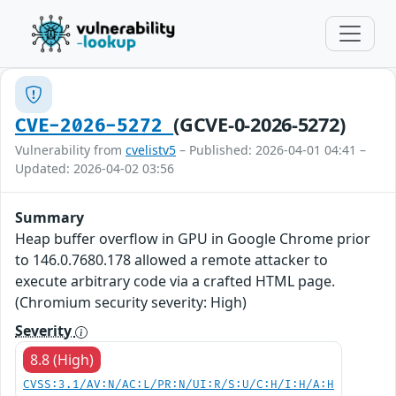
(GCVE-0-2026-5272)
CVE-2026-5272
Vulnerability from
cvelistv5
– Published: 2026-04-01 04:41 –
Updated: 2026-04-02 03:56
Summary
Heap buffer overflow in GPU in Google Chrome prior
to 146.0.7680.178 allowed a remote attacker to
execute arbitrary code via a crafted HTML page.
(Chromium security severity: High)
Severity
8.8 (High)
CVSS:3.1/AV:N/AC:L/PR:N/UI:R/S:U/C:H/I:H/A:H