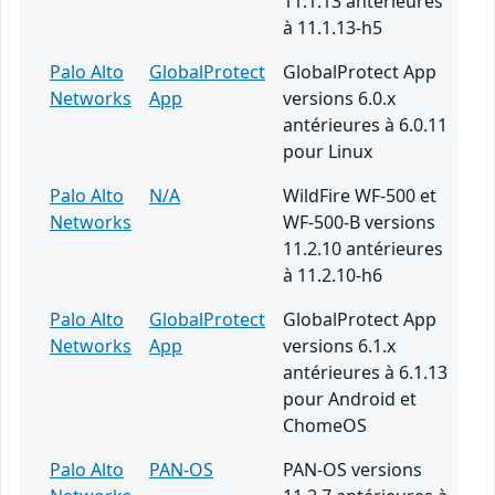
11.1.13 antérieures
à 11.1.13-h5
Palo Alto
GlobalProtect
GlobalProtect App
Networks
App
versions 6.0.x
antérieures à 6.0.11
pour Linux
Palo Alto
N/A
WildFire WF-500 et
Networks
WF-500-B versions
11.2.10 antérieures
à 11.2.10-h6
Palo Alto
GlobalProtect
GlobalProtect App
Networks
App
versions 6.1.x
antérieures à 6.1.13
pour Android et
ChomeOS
Palo Alto
PAN-OS
PAN-OS versions