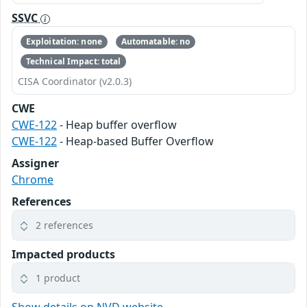
SSVC
Exploitation: none
Automatable: no
Technical Impact: total
CISA Coordinator (v2.0.3)
CWE
CWE-122
- Heap buffer overflow
CWE-122
- Heap-based Buffer Overflow
Assigner
Chrome
References
2 references
Impacted products
1 product
Show details on NVD website