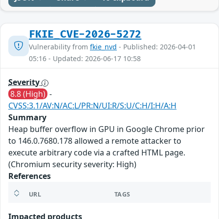
FKIE_CVE-2026-5272
Vulnerability from
fkie_nvd
- Published: 2026-04-01
05:16 - Updated: 2026-06-17 10:58
Severity
8.8 (High)
-
CVSS:3.1/AV:N/AC:L/PR:N/UI:R/S:U/C:H/I:H/A:H
Summary
Heap buffer overflow in GPU in Google Chrome prior
to 146.0.7680.178 allowed a remote attacker to
execute arbitrary code via a crafted HTML page.
(Chromium security severity: High)
References
URL
TAGS
Impacted products