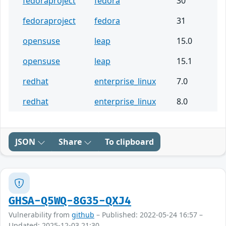
fedoraproject
fedora
30
fedoraproject
fedora
31
opensuse
leap
15.0
opensuse
leap
15.1
redhat
enterprise_linux
7.0
redhat
enterprise_linux
8.0
JSON
Share
To clipboard
GHSA-Q5WQ-8G35-QXJ4
Vulnerability from
github
– Published: 2022-05-24 16:57 –
Updated: 2025-12-03 21:30