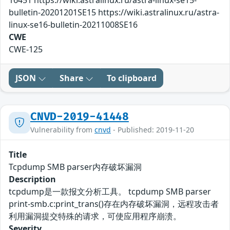
16451 https://wiki.astralinux.ru/astra-linux-se15-
bulletin-20201201SE15 https://wiki.astralinux.ru/astra-
linux-se16-bulletin-20211008SE16
CWE
CWE-125
JSON
Share
To clipboard
CNVD-2019-41448
Vulnerability from
cnvd
- Published: 2019-11-20
Title
Tcpdump SMB parser内存破坏漏洞
Description
tcpdump是一款报文分析工具。 tcpdump SMB parser
print-smb.c:print_trans()存在内存破坏漏洞，远程攻击者
利用漏洞提交特殊的请求，可使应用程序崩溃。
Severity