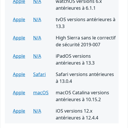
Apple
N/A
watchOS versions 6.x
antérieures à 6.1.1
Apple
N/A
tvOS versions antérieures à
13.3
Apple
N/A
High Sierra sans le correctif
de sécurité 2019-007
Apple
N/A
iPadOS versions
antérieures à 13.3
Apple
Safari
Safari versions antérieures
à 13.0.4
Apple
macOS
macOS Catalina versions
antérieures à 10.15.2
Apple
N/A
iOS versions 12.x
antérieures à 12.4.4