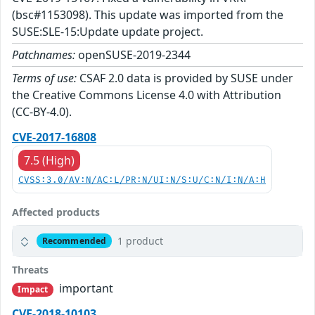
(bsc#1153098). This update was imported from the
SUSE:SLE-15:Update update project.
Patchnames:
openSUSE-2019-2344
Terms of use:
CSAF 2.0 data is provided by SUSE under
the Creative Commons License 4.0 with Attribution
(CC-BY-4.0).
CVE-2017-16808
7.5 (High)
CVSS:3.0/AV:N/AC:L/PR:N/UI:N/S:U/C:N/I:N/A:H
Affected products
1 product
Recommended
Threats
important
Impact
CVE-2018-10103