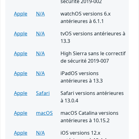
sécurité 2019-002
Apple
N/A
watchOS versions 6.x
antérieures à 6.1.1
Apple
N/A
tvOS versions antérieures à
13.3
Apple
N/A
High Sierra sans le correctif
de sécurité 2019-007
Apple
N/A
iPadOS versions
antérieures à 13.3
Apple
Safari
Safari versions antérieures
à 13.0.4
Apple
macOS
macOS Catalina versions
antérieures à 10.15.2
Apple
N/A
iOS versions 12.x