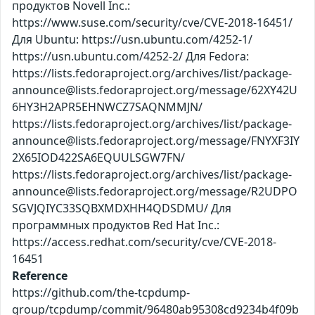
продуктов Novell Inc.:
https://www.suse.com/security/cve/CVE-2018-16451/
Для Ubuntu: https://usn.ubuntu.com/4252-1/
https://usn.ubuntu.com/4252-2/ Для Fedora:
https://lists.fedoraproject.org/archives/list/package-
announce@lists.fedoraproject.org/message/62XY42U
6HY3H2APR5EHNWCZ7SAQNMMJN/
https://lists.fedoraproject.org/archives/list/package-
announce@lists.fedoraproject.org/message/FNYXF3IY
2X65IOD422SA6EQUULSGW7FN/
https://lists.fedoraproject.org/archives/list/package-
announce@lists.fedoraproject.org/message/R2UDPO
SGVJQIYC33SQBXMDXHH4QDSDMU/ Для
программных продуктов Red Hat Inc.:
https://access.redhat.com/security/cve/CVE-2018-
16451
Reference
https://github.com/the-tcpdump-
group/tcpdump/commit/96480ab95308cd9234b4f09b