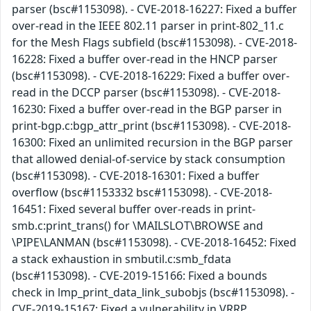
parser (bsc#1153098). - CVE-2018-16227: Fixed a buffer
over-read in the IEEE 802.11 parser in print-802_11.c
for the Mesh Flags subfield (bsc#1153098). - CVE-2018-
16228: Fixed a buffer over-read in the HNCP parser
(bsc#1153098). - CVE-2018-16229: Fixed a buffer over-
read in the DCCP parser (bsc#1153098). - CVE-2018-
16230: Fixed a buffer over-read in the BGP parser in
print-bgp.c:bgp_attr_print (bsc#1153098). - CVE-2018-
16300: Fixed an unlimited recursion in the BGP parser
that allowed denial-of-service by stack consumption
(bsc#1153098). - CVE-2018-16301: Fixed a buffer
overflow (bsc#1153332 bsc#1153098). - CVE-2018-
16451: Fixed several buffer over-reads in print-
smb.c:print_trans() for \MAILSLOT\BROWSE and
\PIPE\LANMAN (bsc#1153098). - CVE-2018-16452: Fixed
a stack exhaustion in smbutil.c:smb_fdata
(bsc#1153098). - CVE-2019-15166: Fixed a bounds
check in lmp_print_data_link_subobjs (bsc#1153098). -
CVE-2019-15167: Fixed a vulnerability in VRRP