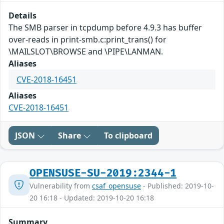
Details
The SMB parser in tcpdump before 4.9.3 has buffer
over-reads in print-smb.c:print_trans() for
\MAILSLOT\BROWSE and \PIPE\LANMAN.
Aliases
CVE-2018-16451
Aliases
CVE-2018-16451
JSON
Share
To clipboard
OPENSUSE-SU-2019:2344-1
Vulnerability from
csaf_opensuse
- Published: 2019-10-
20 16:18 - Updated: 2019-10-20 16:18
Summary