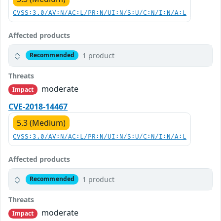
CVSS:3.0/AV:N/AC:L/PR:N/UI:N/S:U/C:N/I:N/A:L
Affected products
1 product
Recommended
Threats
moderate
Impact
CVE-2018-14467
5.3 (Medium)
CVSS:3.0/AV:N/AC:L/PR:N/UI:N/S:U/C:N/I:N/A:L
Affected products
1 product
Recommended
Threats
moderate
Impact