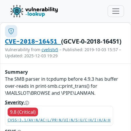
(GCVE-0-2018-16451)
CVE-2018-16451
Vulnerability from
cvelistv5
– Published: 2019-10-03 15:57 –
Updated: 2025-12-03 19:29
Summary
The SMB parser in tcpdump before 4.9.3 has buffer
over-reads in print-smb.c:print_trans() for
\MAILSLOT\BROWSE and \PIPE\LANMAN.
Severity
9.8 (Critical)
CVSS:3.1/AV:N/AC:L/PR:N/UI:N/S:U/C:H/I:H/A:H