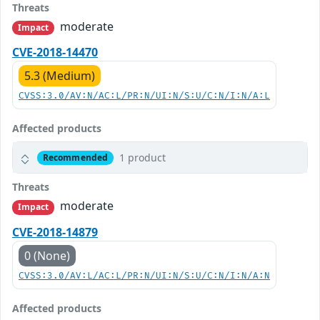
Threats
moderate
Impact
CVE-2018-14470
5.3 (Medium)
CVSS:3.0/AV:N/AC:L/PR:N/UI:N/S:U/C:N/I:N/A:L
Affected products
1 product
Recommended
Threats
moderate
Impact
CVE-2018-14879
0 (None)
CVSS:3.0/AV:L/AC:L/PR:N/UI:N/S:U/C:N/I:N/A:N
Affected products