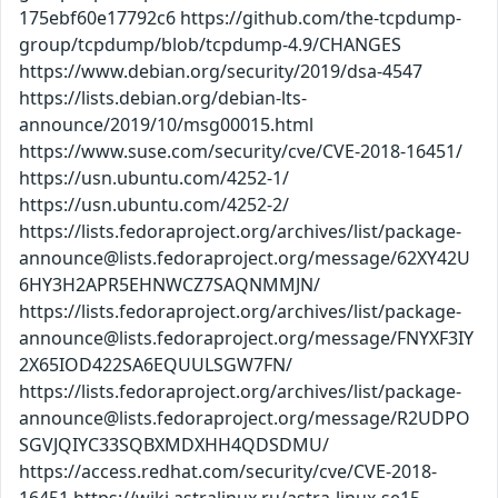
175ebf60e17792c6 https://github.com/the-tcpdump-
group/tcpdump/blob/tcpdump-4.9/CHANGES
https://www.debian.org/security/2019/dsa-4547
https://lists.debian.org/debian-lts-
announce/2019/10/msg00015.html
https://www.suse.com/security/cve/CVE-2018-16451/
https://usn.ubuntu.com/4252-1/
https://usn.ubuntu.com/4252-2/
https://lists.fedoraproject.org/archives/list/package-
announce@lists.fedoraproject.org/message/62XY42U
6HY3H2APR5EHNWCZ7SAQNMMJN/
https://lists.fedoraproject.org/archives/list/package-
announce@lists.fedoraproject.org/message/FNYXF3IY
2X65IOD422SA6EQUULSGW7FN/
https://lists.fedoraproject.org/archives/list/package-
announce@lists.fedoraproject.org/message/R2UDPO
SGVJQIYC33SQBXMDXHH4QDSDMU/
https://access.redhat.com/security/cve/CVE-2018-