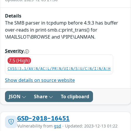
Details
The SMB parser in tcpdump before 4.9.3 has buffer
over-reads in print-smb.c:print_trans() for
\MAILSLOT\BROWSE and \PIPE\LANMAN.
Severity
7.5 (High)
CVSS:3.1/AV:N/AC:L/PR:N/UI:N/S:U/C:N/I:N/A:H
Show details on source website
JSON
Share
To clipboard
GSD-2018-16451
Vulnerability from
gsd
- Updated: 2023-12-13 01:22