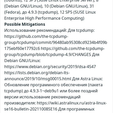
(Ubuntu), 12 SP5 (Suse Linux Enterprise Server), 8
(Debian GNU/Linux), 10 (Debian GNU/Linux), 31
(Fedora), до 4.9.3 (tcpdump), 12 SP5 (SUSE Linux
Enterprise High Performance Computing)
Possible Mitigations
Использование рекомендаций: Для tcpdump:
https://github.com/the-tcpdump-
group/tcpdump/commit/96480ab95308cd9234b4f09b
175ebf60e17792c6 https://github.com/the-tcpdump-
group/tcpdump/blob/tcpdump-4.9/CHANGES Для
Debian GNU/Linux:
https://www.debian.org/security/2019/dsa-4547
https://lists.debian.org/debian-lts-
announce/2019/10/msg00015.html Для Astra Linux:
Обновление программного обеспечения (пакета
tcpdump) до 4.9.3-1~deb9u1 или более поздней
версии использование рекомендаций
производителя: https://wiki.astralinux.ru/astra-linux-
se16-bulletin-20211008SE16 Для программных