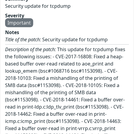
Security update for tcpdump
Severity
Important
Notes
Title of the patch:
Security update for tcpdump
Description of the patch:
This update for tcpdump fixes
the following issues: - CVE-2017-16808: Fixed a heap-
based buffer over-read related to aoe_print and
lookup_emem (bsc#1068716 bsc#1153098). - CVE-
2018-10103: Fixed a mishandling of the printing of
SMB data (bsc#1153098). - CVE-2018-10105: Fixed a
mishandling of the printing of SMB data
(bsc#1153098). - CVE-2018-14461: Fixed a buffer over-
read in print-ldp.c:ldp_tlv_print (bsc#1153098). - CVE-
2018-14462: Fixed a buffer over-read in print-
icmp.c:icmp_print (bsc#1153098). - CVE-2018-14463:
Fixed a buffer over-read in print-vrrp.c:vrrp_print