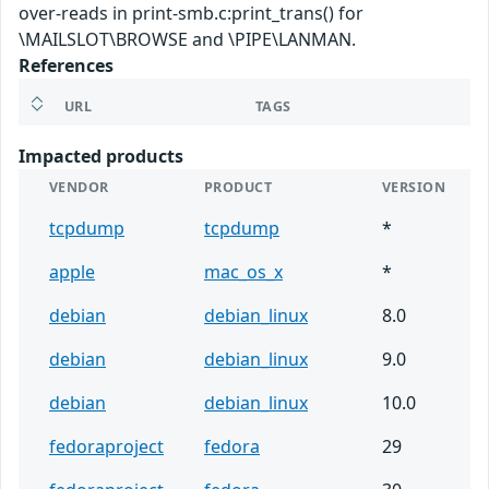
over-reads in print-smb.c:print_trans() for
\MAILSLOT\BROWSE and \PIPE\LANMAN.
References
URL
TAGS
Impacted products
VENDOR
PRODUCT
VERSION
tcpdump
tcpdump
*
apple
mac_os_x
*
debian
debian_linux
8.0
debian
debian_linux
9.0
debian
debian_linux
10.0
fedoraproject
fedora
29