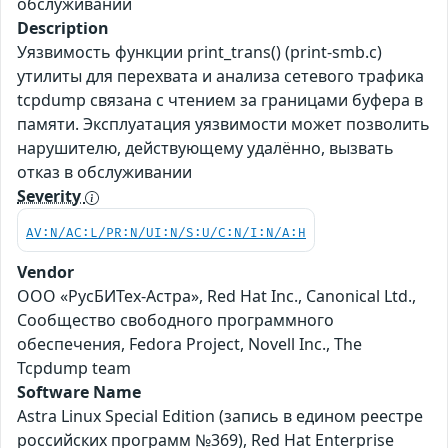
обслуживании
Description
Уязвимость функции print_trans() (print-smb.c)
утилиты для перехвата и анализа сетевого трафика
tcpdump связана с чтением за границами буфера в
памяти. Эксплуатация уязвимости может позволить
нарушителю, действующему удалённо, вызвать
отказ в обслуживании
Severity
AV:N/AC:L/PR:N/UI:N/S:U/C:N/I:N/A:H
Vendor
ООО «РусБИТех-Астра», Red Hat Inc., Canonical Ltd.,
Сообщество свободного программного
обеспечения, Fedora Project, Novell Inc., The
Tcpdump team
Software Name
Astra Linux Special Edition (запись в едином реестре
российских программ №369), Red Hat Enterprise