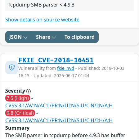
Tcpdump SMB parser < 4.9.3
Show details on source website
JSON
Share
To clipboard
FKIE_CVE-2018-16451
Vulnerability from
fkie_nvd
- Published: 2019-10-03
16:15 - Updated: 2026-06-17 01:44
Severity
7.5 (High)
-
CVSS:3.1/AV:N/AC:L/PR:N/UI:N/S:U/C:N/I:N/A:H
9.8 (Critical)
-
CVSS:3.1/AV:N/AC:L/PR:N/UI:N/S:U/C:H/I:H/A:H
Summary
The SMB parser in tcpdump before 4.9.3 has buffer