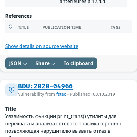
antérieures à 12.4.4
References
TITLE
PUBLICATION TIME
TAGS
Show details on source website
JSON
Share
To clipboard
BDU:2020-04966
Vulnerability from
fstec
- Published: 03.10.2019
Title
Уязвимость функции print_trans() утилиты для
перехвата и анализа сетевого трафика tcpdump,
позволяющая нарушителю вызвать отказ в