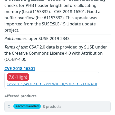
checks for PHB header length before allocating
memory (bsc#1153332). - CVE-2018-16301: Fixed a
buffer overflow (bsc#1153332). This update was
imported from the SUSE:SLE-15:Update update
project.
Patchnames:
openSUSE-2019-2343
Terms of use:
CSAF 2.0 data is provided by SUSE under
the Creative Commons License 4.0 with Attribution
(CC-BY-4.0).
CVE-2018-16301
7.8 (High)
CVSS:3.1/AV:L/AC:L/PR:N/UI:R/S:U/C:H/I:H/A:H
Affected products
8 products
Recommended