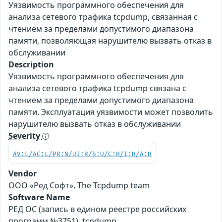
Уязвимость программного обеспечения для
анализа сетевого трафика tcpdump, связанная с
чтением за пределами допустимого диапазона
памяти, позволяющая нарушителю вызвать отказ в
обслуживании
Description
Уязвимость программного обеспечения для
анализа сетевого трафика tcpdump связана с
чтением за пределами допустимого диапазона
памяти. Эксплуатация уязвимости может позволить
нарушителю вызвать отказ в обслуживании
Severity
AV:L/AC:L/PR:N/UI:R/S:U/C:H/I:H/A:H
Vendor
ООО «Ред Софт», The Tcpdump team
Software Name
РЕД ОС (запись в едином реестре российских
программ №3751), tcpdump