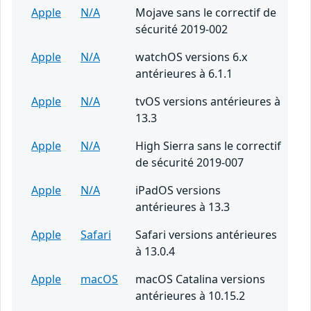
Apple
N/A
Mojave sans le correctif de
sécurité 2019-002
Apple
N/A
watchOS versions 6.x
antérieures à 6.1.1
Apple
N/A
tvOS versions antérieures à
13.3
Apple
N/A
High Sierra sans le correctif
de sécurité 2019-007
Apple
N/A
iPadOS versions
antérieures à 13.3
Apple
Safari
Safari versions antérieures
à 13.0.4
Apple
macOS
macOS Catalina versions
antérieures à 10.15.2