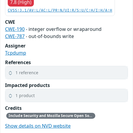
7.8 (High)
CVSS:3.1/AV:L/AC:L/PR:N/UI:R/S:U/C:H/I:H/A:H
CWE
CWE-190
- integer overflow or wraparound
CWE-787
- out-of-bounds write
Assigner
Tcpdump
References
1 reference
Impacted products
1 product
Credits
Include Security and Mozilla Secure Open Source program
Show details on NVD website