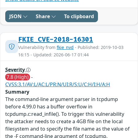
JSON
Share
To clipboard
FKIE_CVE-2018-16301
Vulnerability from
fkie_nvd
- Published: 2019-10-03
16:15 - Updated: 2026-06-17 01:44
Severity
7.8 (High)
-
CVSS:3.1/AV:L/AC:L/PR:N/UI:R/S:U/C:H/I:H/A:H
Summary
The command-line argument parser in tcpdump
before 4.99.0 has a buffer overflow in
tcpdump.c:read_infile(). To trigger this vulnerability
the attacker needs to create a 4GB file on the local
filesystem and to specify the file name as the value of
the -F command-line argument of tcpdump.