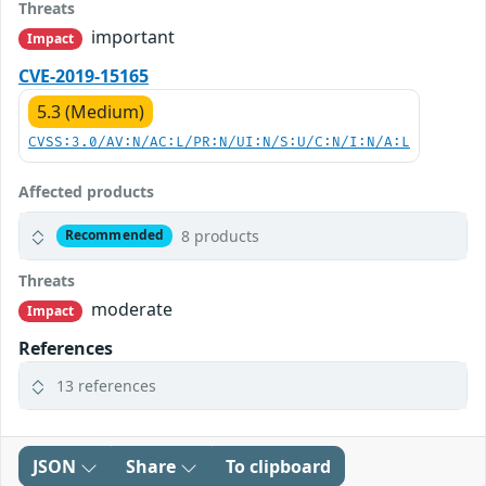
Threats
important
Impact
CVE-2019-15165
5.3 (Medium)
CVSS:3.0/AV:N/AC:L/PR:N/UI:N/S:U/C:N/I:N/A:L
Affected products
8 products
Recommended
Threats
moderate
Impact
References
13 references
JSON
Share
To clipboard