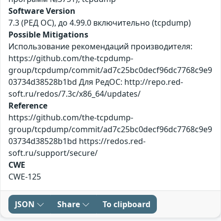
Software Version
7.3 (РЕД ОС), до 4.99.0 включительно (tcpdump)
Possible Mitigations
Использование рекомендаций производителя:
https://github.com/the-tcpdump-
group/tcpdump/commit/ad7c25bc0decf96dc7768c9e9
03734d38528b1bd Для РедОС: http://repo.red-
soft.ru/redos/7.3c/x86_64/updates/
Reference
https://github.com/the-tcpdump-
group/tcpdump/commit/ad7c25bc0decf96dc7768c9e9
03734d38528b1bd https://redos.red-
soft.ru/support/secure/
CWE
CWE-125
JSON
Share
To clipboard