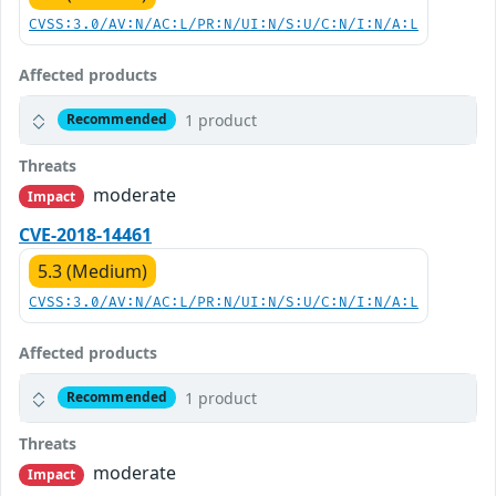
CVSS:3.0/AV:N/AC:L/PR:N/UI:N/S:U/C:N/I:N/A:L
Affected products
1 product
Recommended
Threats
moderate
Impact
CVE-2018-14461
5.3 (Medium)
CVSS:3.0/AV:N/AC:L/PR:N/UI:N/S:U/C:N/I:N/A:L
Affected products
1 product
Recommended
Threats
moderate
Impact