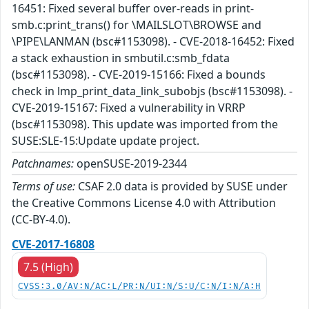
16451: Fixed several buffer over-reads in print-
smb.c:print_trans() for \MAILSLOT\BROWSE and
\PIPE\LANMAN (bsc#1153098). - CVE-2018-16452: Fixed
a stack exhaustion in smbutil.c:smb_fdata
(bsc#1153098). - CVE-2019-15166: Fixed a bounds
check in lmp_print_data_link_subobjs (bsc#1153098). -
CVE-2019-15167: Fixed a vulnerability in VRRP
(bsc#1153098). This update was imported from the
SUSE:SLE-15:Update update project.
Patchnames:
openSUSE-2019-2344
Terms of use:
CSAF 2.0 data is provided by SUSE under
the Creative Commons License 4.0 with Attribution
(CC-BY-4.0).
CVE-2017-16808
7.5 (High)
CVSS:3.0/AV:N/AC:L/PR:N/UI:N/S:U/C:N/I:N/A:H