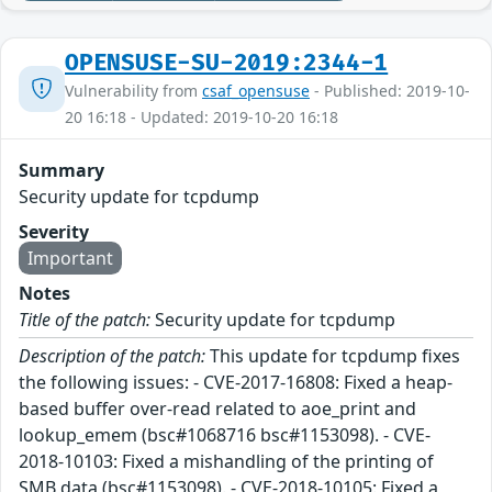
OPENSUSE-SU-2019:2344-1
Vulnerability from
csaf_opensuse
- Published: 2019-10-
20 16:18 - Updated: 2019-10-20 16:18
Summary
Security update for tcpdump
Severity
Important
Notes
Title of the patch:
Security update for tcpdump
Description of the patch:
This update for tcpdump fixes
the following issues: - CVE-2017-16808: Fixed a heap-
based buffer over-read related to aoe_print and
lookup_emem (bsc#1068716 bsc#1153098). - CVE-
2018-10103: Fixed a mishandling of the printing of
SMB data (bsc#1153098). - CVE-2018-10105: Fixed a