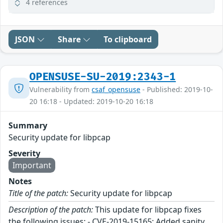
4 references
JSON
Share
To clipboard
OPENSUSE-SU-2019:2343-1
Vulnerability from
csaf_opensuse
- Published: 2019-10-
20 16:18 - Updated: 2019-10-20 16:18
Summary
Security update for libpcap
Severity
Important
Notes
Title of the patch:
Security update for libpcap
Description of the patch:
This update for libpcap fixes
the following issues: - CVE-2019-15165: Added sanity