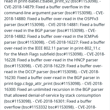
read in print-babel.c:babel_print_v2 (bsc#1153098). -
CVE-2018-14879: Fixed a buffer overflow in the
command-line argument parser (bsc#1153098). - CVE-
2018-14880: Fixed a buffer over-read in the OSPFv3
parser (bsc#1153098). - CVE-2018-14881: Fixed a buffer
over-read in the BGP parser (bsc#1153098). - CVE-
2018-14882: Fixed a buffer over-read in the ICMPv6
parser (bsc#1153098). - CVE-2018-16227: Fixed a buffer
over-read in the IEEE 802.11 parser in print-802_11.c
for the Mesh Flags subfield (bsc#1153098). - CVE-2018-
16228: Fixed a buffer over-read in the HNCP parser
(bsc#1153098). - CVE-2018-16229: Fixed a buffer over-
read in the DCCP parser (bsc#1153098). - CVE-2018-
16230: Fixed a buffer over-read in the BGP parser in
print-bgp.c:bgp_attr_print (bsc#1153098). - CVE-2018-
16300: Fixed an unlimited recursion in the BGP parser
that allowed denial-of-service by stack consumption
(bsc#1153098). - CVE-2018-16301: Fixed a buffer
overflow (bsc#1153332 bsc#1153098). - CVE-2018-