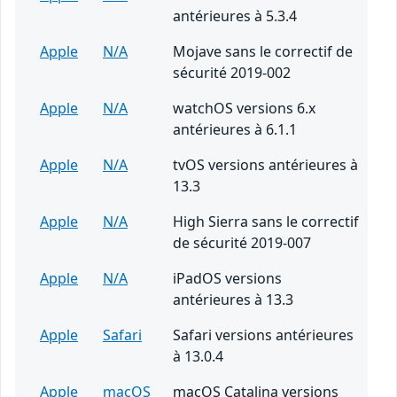
antérieures à 5.3.4
Apple
N/A
Mojave sans le correctif de
sécurité 2019-002
Apple
N/A
watchOS versions 6.x
antérieures à 6.1.1
Apple
N/A
tvOS versions antérieures à
13.3
Apple
N/A
High Sierra sans le correctif
de sécurité 2019-007
Apple
N/A
iPadOS versions
antérieures à 13.3
Apple
Safari
Safari versions antérieures
à 13.0.4
Apple
macOS
macOS Catalina versions