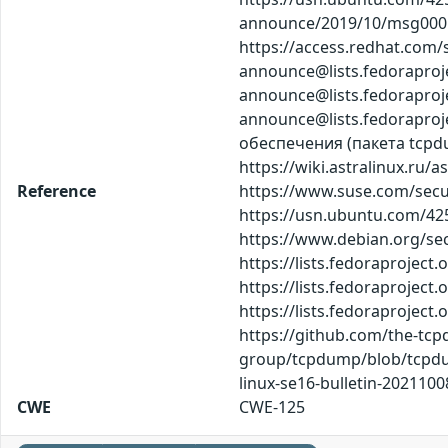
announce/2019/10/msg00015
https://access.redhat.com/s
announce@lists.fedorapro
announce@lists.fedoraproj
announce@lists.fedorapr
обеспечения (пакета tcpd
https://wiki.astralinux.ru/
Reference
https://www.suse.com/secur
https://usn.ubuntu.com/425
https://www.debian.org/sec
https://lists.fedoraproj
https://lists.fedoraproje
https://lists.fedoraproj
https://github.com/the-t
group/tcpdump/blob/tcpdump
linux-se16-bulletin-202110
CWE
CWE-125