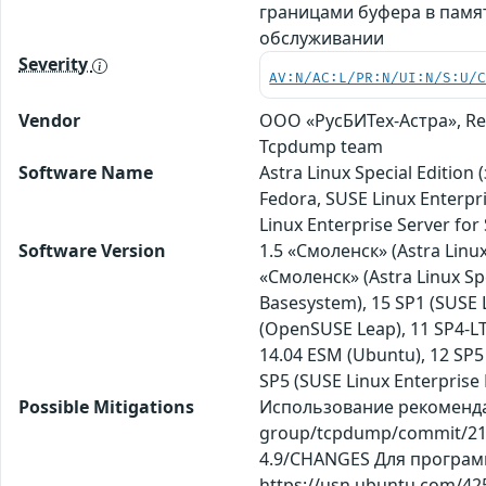
границами буфера в памя
обслуживании
Severity
AV:N/AC:L/PR:N/UI:N/S:U/
Vendor
ООО «РусБИТех-Астра», Red
Tcpdump team
Software Name
Astra Linux Special Editio
Fedora, SUSE Linux Enterpr
Linux Enterprise Server fo
Software Version
1.5 «Смоленск» (Astra Linux 
«Смоленск» (Astra Linux Spe
Basesystem), 15 SP1 (SUSE L
(OpenSUSE Leap), 11 SP4-LTS
14.04 ESM (Ubuntu), 12 SP5 
SP5 (SUSE Linux Enterpris
Possible Mitigations
Использование рекомендац
group/tcpdump/commit/211
4.9/CHANGES Для программн
https://usn.ubuntu.com/425