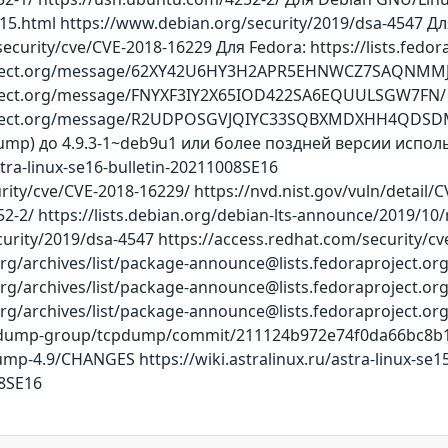
.html https://www.debian.org/security/2019/dsa-4547 Дл
ecurity/cve/CVE-2018-16229 Для Fedora: https://lists.fedor
ject.org/message/62XY42U6HY3H2APR5EHNWCZ7SAQNMMJN/ htt
ect.org/message/FNYXF3IY2X65IOD422SA6EQUULSGW7FN/ https
oject.org/message/R2UDPOSGVJQIYC33SQBXMDXHH4QDSDMU
ump) до 4.9.3-1~deb9u1 или более поздней версии испо
astra-linux-se16-bulletin-20211008SE16
ity/cve/CVE-2018-16229/ https://nvd.nist.gov/vuln/detail/
2-2/ https://lists.debian.org/debian-lts-announce/2019/1
urity/2019/dsa-4547 https://access.redhat.com/security/c
ect.org/archives/list/package-announce@lists.fedorapro
ct.org/archives/list/package-announce@lists.fedoraproj
ect.org/archives/list/package-announce@lists.fedorapr
cpdump-group/tcpdump/commit/211124b972e74f0da66bc8b16
-4.9/CHANGES https://wiki.astralinux.ru/astra-linux-se15-b
08SE16