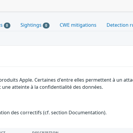
es
Sightings
CWE mitigations
Detection r
0
0
 produits Apple. Certaines d'entre elles permettent à un at
 une atteinte à la confidentialité des données.
ention des correctifs (cf. section Documentation).
UCT
DESCRIPTION