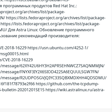
я программных продуктов Red Hat Inc.:
aproject.org/archives/list/package-
ps://lists.fedoraproject.org/archives/list/package-
://lists.fedoraproject.org/archives/list/package-
/ Для Astra Linux: Обновление программного
льзование рекомендаций производителя:
CVE-2018-16229 https://usn.ubuntu.com/4252-1/
0/msg00015.html
ve/CVE-2018-16229
ject.org/message/62XY42U6HY3H2APR5EHNWCZ7SAQNMMJN/
ect.org/message/FNYXF3IY2X65IOD422SA6EQUULSGW7FN/
oject.org/message/R2UDPOSGVJQIYC33SQBXMDXHH4QDSDMU/
f181f78793e2f66 https://github.com/the-tcpdump-
ulletin-20201201SE15 https://wiki.astralinux.ru/astra-