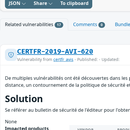
JSON
Share
To clipboard
Related vulnerabilities
Comments
Bundl
17
0
CERTFR-2019-AVI-620
Vulnerability from
certfr_avis
- Published: - Updated:
De multiples vulnérabilités ont été découvertes dans les
distance, un contournement de la politique de sécurité et
Solution
Se référer au bulletin de sécurité de l'éditeur pour l'obt
None
Impacted products
VENDOR
PROD