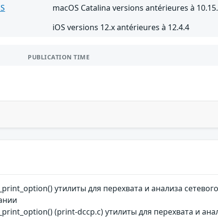
S
macOS Catalina versions antérieures à 10.15
iOS versions 12.x antérieures à 12.4.4
PUBLICATION TIME
print_option() утилиты для перехвата и анализа сетев
вании
rint_option() (print-dccp.c) утилиты для перехвата и а