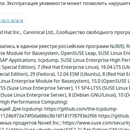
ти. Эксплуатация уязвимости может позволить нарушите
C:N/I:N/A:H
 Hat Inc., Canonical Ltd., Сообщество свободного програм
n (запись в едином реестре российских программ №369), Re
ise Module for Basesystem, OpenSUSE Leap, SUSE Linux Enter
r SAP Applications, tcpdump, SUSE Linux Enterprise High 
Special Edition), 7 (Red Hat Enterprise Linux), 16.04 LTS (U
cial Edition), 29 (Fedora), 12.04 ESM (Ubuntu), 8 (Red Hat E
inux Enterprise Module for Basesystem), 15.0 (OpenSUSE Lea
S (Suse Linux Enterprise Server), 11 SP4-LTSS (SUSE Linux E
(Suse Linux Enterprise Server), 8 (Debian GNU/Linux), 10 (D
e High Performance Computing)
ий: Для tcpdump: https://github.com/the-tcpdump-
124b972e74f0da66bc8b16f181f78793e2f66 https://githu
ых продуктов Novell Inc.: https://www.suse.com/securit
2-1/ https://usn.ubuntu.com/4252-2/ Для Debian GNU/Linux: 