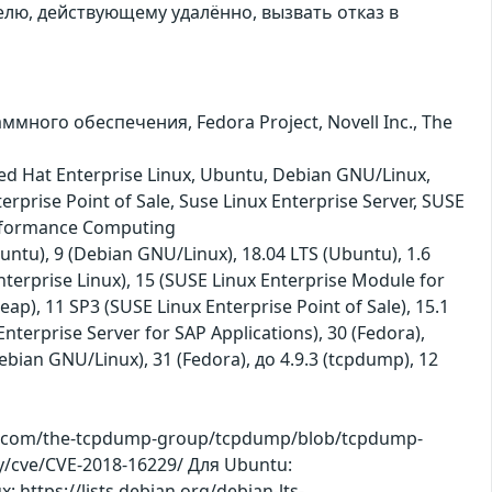
лю, действующему удалённо, вызвать отказ в
много обеспечения, Fedora Project, Novell Inc., The
d Hat Enterprise Linux, Ubuntu, Debian GNU/Linux,
prise Point of Sale, Suse Linux Enterprise Server, SUSE
Performance Computing
buntu), 9 (Debian GNU/Linux), 18.04 LTS (Ubuntu), 1.6
nterprise Linux), 15 (SUSE Linux Enterprise Module for
p), 11 SP3 (SUSE Linux Enterprise Point of Sale), 15.1
nterprise Server for SAP Applications), 30 (Fedora),
ebian GNU/Linux), 31 (Fedora), до 4.9.3 (tcpdump), 12
b.com/the-tcpdump-group/tcpdump/blob/tcpdump-
y/cve/CVE-2018-16229/ Для Ubuntu:
https://lists.debian.org/debian-lts-