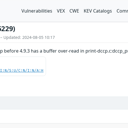
Vulnerabilities
VEX
CWE
KEV Catalogs
Comm
6229)
 – Updated: 2024-08-05 10:17
before 4.9.3 has a buffer over-read in print-dccp.c:dccp_pr
UI:N/S:U/C:N/I:N/A:H