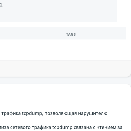
.2
TAGS
ого трафика tcpdump, позволяющая нарушителю
нализа сетевого трафика tcpdump связана с чтением за