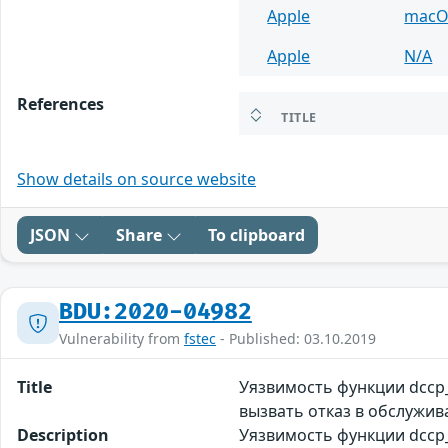
Apple
macO
Apple
N/A
References
TITLE
Show details on source website
JSON
Share
To clipboard
BDU:2020-04982
Vulnerability from
fstec
- Published: 03.10.2019
Title
Уязвимость функции dccp_
вызвать отказ в обслужи
Description
Уязвимость функции dccp_p