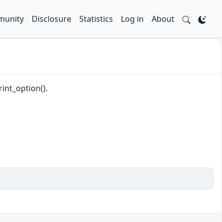
unity
Disclosure
Statistics
Log in
About
int_option().