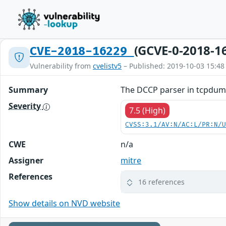
(GCVE-0-2018-1
CVE-2018-16229
Vulnerability from
cvelistv5
– Published: 2019-10-03 15:48
Summary
The DCCP parser in tcpdump 
Severity
7.5 (High)
CVSS:3.1/AV:N/AC:L/PR:N/
CWE
n/a
Assigner
mitre
References
16 references
Show details on NVD website