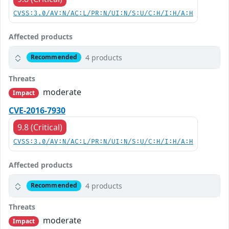
CVSS:3.0/AV:N/AC:L/PR:N/UI:N/S:U/C:H/I:H/A:H
Affected products
4 products
Recommended
Threats
moderate
Impact
CVE-2016-7930
9.8 (Critical)
CVSS:3.0/AV:N/AC:L/PR:N/UI:N/S:U/C:H/I:H/A:H
Affected products
4 products
Recommended
Threats
moderate
Impact