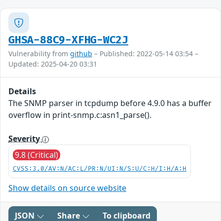
GHSA-88C9-XFHG-WC2J
Vulnerability from
github
– Published: 2022-05-14 03:54 –
Updated: 2025-04-20 03:31
Details
The SNMP parser in tcpdump before 4.9.0 has a buffer
overflow in print-snmp.c:asn1_parse().
Severity
9.8 (Critical)
CVSS:3.0/AV:N/AC:L/PR:N/UI:N/S:U/C:H/I:H/A:H
Show details on source website
JSON
Share
To clipboard