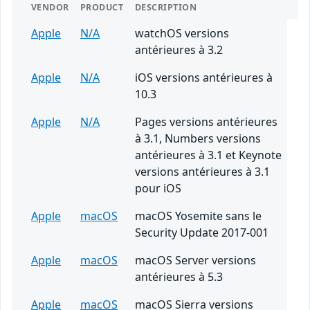
VENDOR
PRODUCT
DESCRIPTION
Apple
N/A
watchOS versions
antérieures à 3.2
Apple
N/A
iOS versions antérieures à
10.3
Apple
N/A
Pages versions antérieures
à 3.1, Numbers versions
antérieures à 3.1 et Keynote
versions antérieures à 3.1
pour iOS
Apple
macOS
macOS Yosemite sans le
Security Update 2017-001
Apple
macOS
macOS Server versions
antérieures à 5.3
Apple
macOS
macOS Sierra versions