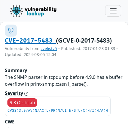
(GCVE-0-2017-5483)
CVE-2017-5483
Vulnerability from
cvelistv5
– Published: 2017-01-28 01:33 –
Updated: 2024-08-05 15:04
Summary
The SNMP parser in tcpdump before 4.9.0 has a buffer
overflow in print-snmp.c:asn1_parse().
Severity
9.8 (Critical)
CVSS:3.0/AV:N/AC:L/PR:N/UI:N/S:U/C:H/I:H/A:H
CWE