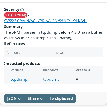
Severity
9.8 (Critical)
-
CVSS:3.0/AV:N/AC:L/PR:N/UI:N/S:U/C:H/I:H/A:H
Summary
The SNMP parser in tcpdump before 4.9.0 has a buffer
overflow in print-snmp.c:asn1_parse().
References
URL
TAGS
Impacted products
VENDOR
PRODUCT
VERSION
tcpdump
tcpdump
*
JSON
Share
To clipboard