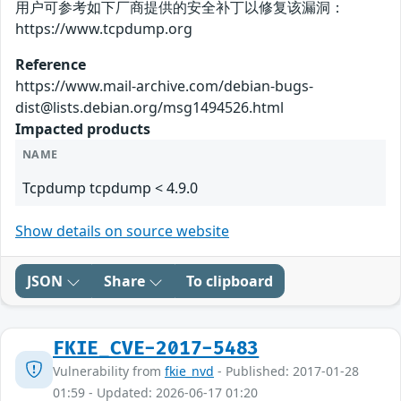
用户可参考如下厂商提供的安全补丁以修复该漏洞：
https://www.tcpdump.org
Reference
https://www.mail-archive.com/debian-bugs-
dist@lists.debian.org/msg1494526.html
Impacted products
NAME
Tcpdump tcpdump < 4.9.0
Show details on source website
JSON
Share
To clipboard
FKIE_CVE-2017-5483
Vulnerability from
fkie_nvd
- Published: 2017-01-28
01:59 - Updated: 2026-06-17 01:20