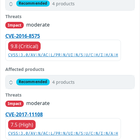
4 products
Recommended
Threats
moderate
Impact
CVE-2016-8575
9.8 (Critical)
CVSS:3.0/AV:N/AC:L/PR:N/UI:N/S:U/C:H/I:H/A:H
Affected products
4 products
Recommended
Threats
moderate
Impact
CVE-2017-11108
7.5 (High)
CVSS:3.0/AV:N/AC:L/PR:N/UI:N/S:U/C:N/I:N/A:H