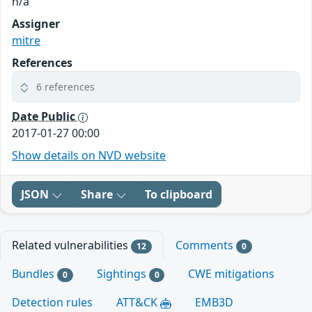
n/a
Assigner
mitre
References
6 references
Date Public
2017-01-27 00:00
Show details on NVD website
JSON
Share
To clipboard
Related vulnerabilities
Comments
12
0
Bundles
Sightings
CWE mitigations
0
0
Detection rules
ATT&CK
EMB3D