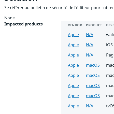
Se référer au bulletin de sécurité de l'éditeur pour l'obt
None
Impacted products
VENDOR
PRODUCT
DES
Apple
N/A
wat
Apple
N/A
iOS 
Apple
N/A
Page
Apple
macOS
mac
Apple
macOS
mac
Apple
macOS
mac
Apple
macOS
mac
Apple
N/A
tvOS