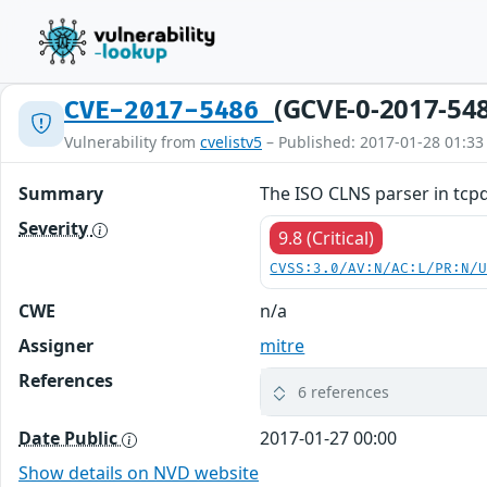
(GCVE-0-2017-54
CVE-2017-5486
Vulnerability from
cvelistv5
– Published: 2017-01-28 01:33
Summary
The ISO CLNS parser in tcpdu
Severity
9.8 (Critical)
CVSS:3.0/AV:N/AC:L/PR:N/
CWE
n/a
Assigner
mitre
References
6 references
Date Public
2017-01-27 00:00
Show details on NVD website