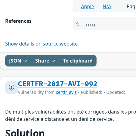
Apple
N/A
Pag
References
TITLE
Show details on source website
JSON
Share
To clipboard
CERTFR-2017-AVI-092
Vulnerability from
certfr_avis
- Published: - Updated:
De multiples vulnérabilités ont été corrigées dans les p
déni de service à distance et un déni de service.
Solution