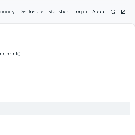
unity
Disclosure
Statistics
Log in
About
p_print().