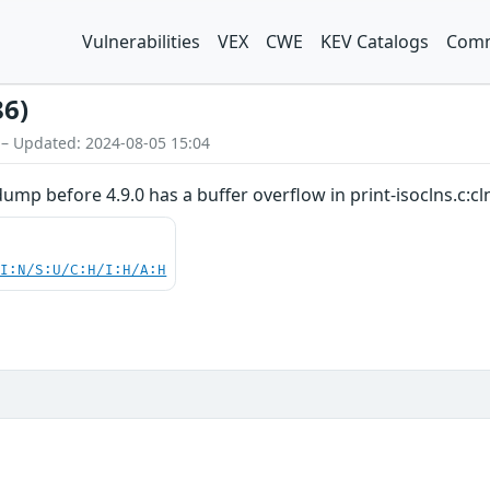
Vulnerabilities
VEX
CWE
KEV Catalogs
Comm
86)
 – Updated: 2024-08-05 15:04
mp before 4.9.0 has a buffer overflow in print-isoclns.c:cln
UI:N/S:U/C:H/I:H/A:H