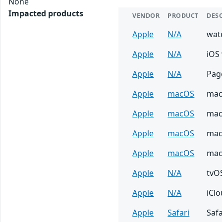
None
Impacted products
VENDOR
PRODUCT
DES
Apple
N/A
wat
Apple
N/A
iOS 
Apple
N/A
Page
Apple
macOS
mac
Apple
macOS
mac
Apple
macOS
mac
Apple
macOS
mac
Apple
N/A
tvOS
Apple
N/A
iCl
Apple
Safari
Safa