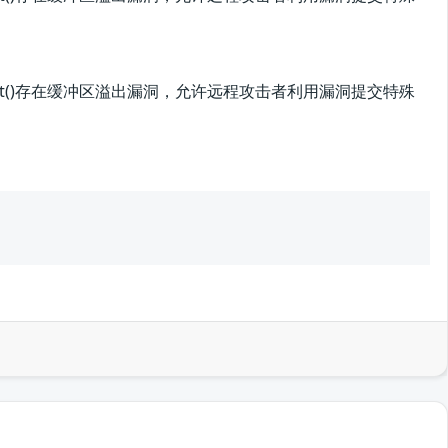
clnp_print()存在缓冲区溢出漏洞，允许远程攻击者利用漏洞提交特殊