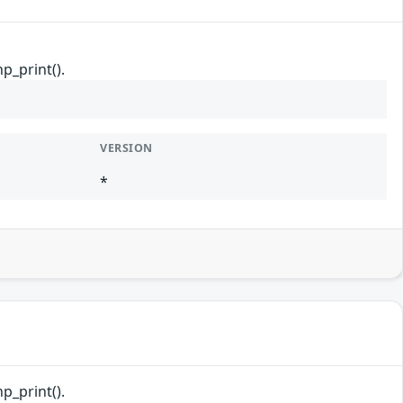
p_print().
VERSION
*
p_print().