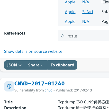
Apple
N/A
iCl
Apple
Safari
Safa
Apple
N/A
Pag
References
TITLE
Show details on source website
JSON
Share
To clipboard
CNVD-2017-01240
Vulnerability from
cnvd
- Published: 2017-02-13
Title
Tcpdump ISO CLNS解
Description
Tcpdump是一款流行的网络分析程