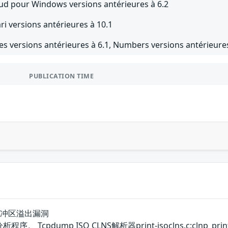
oud pour Windows versions antérieures à 6.2
ri versions antérieures à 10.1
es versions antérieures à 6.1, Numbers versions antérieures
PUBLICATION TIME
析器缓冲区溢出漏洞
序。 Tcpdump ISO CLNS解析器print-isoclns.c: