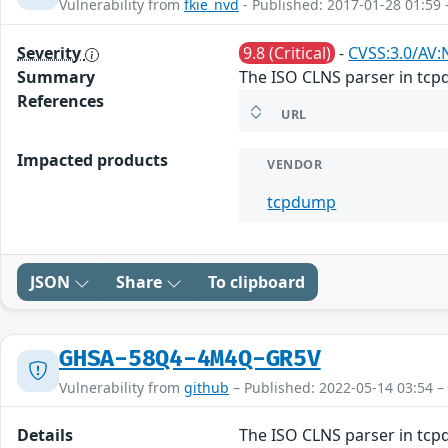
Vulnerability from
fkie_nvd
- Published: 2017-01-28 01:59 
Severity
9.8 (Critical)
-
CVSS:3.0/AV:
Summary
The ISO CLNS parser in tcpdu
References
URL
Impacted products
VENDOR
tcpdump
JSON
Share
To clipboard
GHSA-58Q4-4M4Q-GR5V
Vulnerability from
github
– Published: 2022-05-14 03:54 –
Details
The ISO CLNS parser in tcpdu