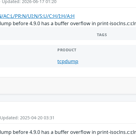
- Updated: 2026-06-17 01:20
N/AC:L/PR:N/UI:N/S:U/C:H/I:H/A:H
mp before 4.9.0 has a buffer overflow in print-isoclns.c:cln
TAGS
PRODUCT
tcpdump
 Updated: 2025-04-20 03:31
mp before 4.9.0 has a buffer overflow in print-isoclns.c:cln