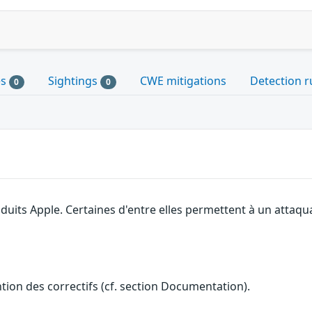
es
Sightings
CWE mitigations
Detection r
0
0
roduits Apple. Certaines d'entre elles permettent à un attaq
ention des correctifs (cf. section Documentation).