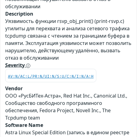
обслуживании
Description
Уязвимость функции rsvp_obj_print() (print-rsvp.c)
утилиты для перехвата и анализа сетевого трафика
tcpdump связана с чтением за границами буфера в
памяти. Эксплуатация уязвимости может позволить
нарушителю, действующему удалённо, вызвать
отказ в обслуживании
Severity
AV:N/AC:L/PR:N/UI:N/S:U/C:N/I:N/A:H
Vendor
ООО «РусБИТех-Астра», Red Hat Inc., Canonical Ltd.,
Сообщество свободного программного
обеспечения, Fedora Project, Novell Inc., The
Tcpdump team
Software Name
Astra Linux Special Edition (запись в едином реестре