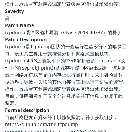
操作。攻击者可利用该漏洞导致缓冲区溢出或堆溢出等。
Severity
高
Patch Name
tcpdump缓冲区溢出漏洞（CNVD-2019-40787）的补丁
Patch Description
tcpdump是Tcpdump团队的一套运行在命令行下的嗅探工
具。该工具主要用于数据包分析和网络流量捕获等。
tcpdump 4.9.3之前版本中的RSVP解析器的print-rsvp.c文
件中的‘rsvp_obj_print()’函数存在缓冲区溢出漏洞。该漏洞
源于网络系统或产品在内存上执行操作时，未正确验证数
据边界，导致向关联的其他内存位置上执行了错误的读写
操作。攻击者可利用该漏洞导致缓冲区溢出或堆溢出等。
目前，供应商发布了安全公告及相关补丁信息，修复了此
漏洞。
Formal description
目前厂商已发布升级补丁以修复漏洞，补丁获取链接：
https://github.com/the-tcpdump-
group/tcpdump/blob/tcpdump-4.9/CHANGES