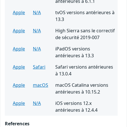
antérieures à 6.1.1
Apple
N/A
tvOS versions antérieures à
13.3
Apple
N/A
High Sierra sans le correctif
de sécurité 2019-007
Apple
N/A
iPadOS versions
antérieures à 13.3
Apple
Safari
Safari versions antérieures
à 13.0.4
Apple
macOS
macOS Catalina versions
antérieures à 10.15.2
Apple
N/A
iOS versions 12.x
antérieures à 12.4.4
References