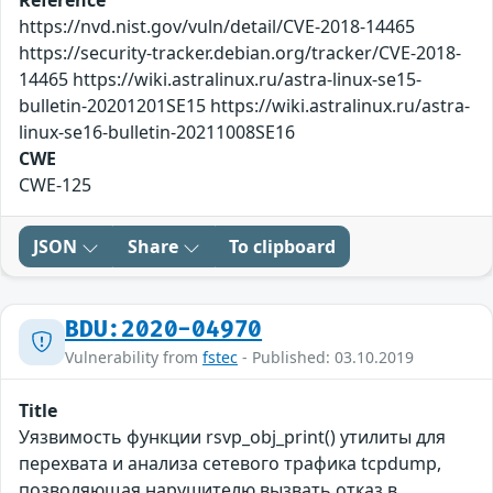
Reference
https://nvd.nist.gov/vuln/detail/CVE-2018-14465
https://security-tracker.debian.org/tracker/CVE-2018-
14465 https://wiki.astralinux.ru/astra-linux-se15-
bulletin-20201201SE15 https://wiki.astralinux.ru/astra-
linux-se16-bulletin-20211008SE16
CWE
CWE-125
JSON
Share
To clipboard
BDU:2020-04970
Vulnerability from
fstec
- Published: 03.10.2019
Title
Уязвимость функции rsvp_obj_print() утилиты для
перехвата и анализа сетевого трафика tcpdump,
позволяющая нарушителю вызвать отказ в