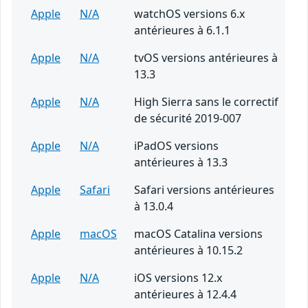
Apple
N/A
watchOS versions 6.x
antérieures à 6.1.1
Apple
N/A
tvOS versions antérieures à
13.3
Apple
N/A
High Sierra sans le correctif
de sécurité 2019-007
Apple
N/A
iPadOS versions
antérieures à 13.3
Apple
Safari
Safari versions antérieures
à 13.0.4
Apple
macOS
macOS Catalina versions
antérieures à 10.15.2
Apple
N/A
iOS versions 12.x
antérieures à 12.4.4