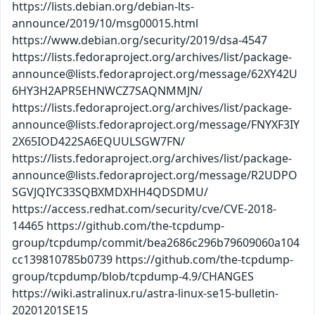
https://lists.debian.org/debian-lts-
announce/2019/10/msg00015.html
https://www.debian.org/security/2019/dsa-4547
https://lists.fedoraproject.org/archives/list/package-
announce@lists.fedoraproject.org/message/62XY42U
6HY3H2APR5EHNWCZ7SAQNMMJN/
https://lists.fedoraproject.org/archives/list/package-
announce@lists.fedoraproject.org/message/FNYXF3IY
2X65IOD422SA6EQUULSGW7FN/
https://lists.fedoraproject.org/archives/list/package-
announce@lists.fedoraproject.org/message/R2UDPO
SGVJQIYC33SQBXMDXHH4QDSDMU/
https://access.redhat.com/security/cve/CVE-2018-
14465 https://github.com/the-tcpdump-
group/tcpdump/commit/bea2686c296b79609060a104
cc139810785b0739 https://github.com/the-tcpdump-
group/tcpdump/blob/tcpdump-4.9/CHANGES
https://wiki.astralinux.ru/astra-linux-se15-bulletin-
20201201SE15