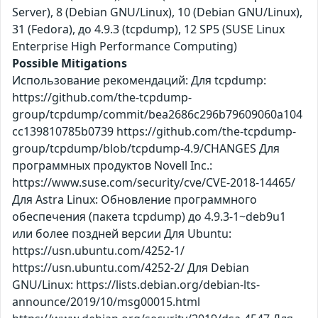
Server), 8 (Debian GNU/Linux), 10 (Debian GNU/Linux),
31 (Fedora), до 4.9.3 (tcpdump), 12 SP5 (SUSE Linux
Enterprise High Performance Computing)
Possible Mitigations
Использование рекомендаций: Для tcpdump:
https://github.com/the-tcpdump-
group/tcpdump/commit/bea2686c296b79609060a104
cc139810785b0739 https://github.com/the-tcpdump-
group/tcpdump/blob/tcpdump-4.9/CHANGES Для
программных продуктов Novell Inc.:
https://www.suse.com/security/cve/CVE-2018-14465/
Для Astra Linux: Обновление программного
обеспечения (пакета tcpdump) до 4.9.3-1~deb9u1
или более поздней версии Для Ubuntu:
https://usn.ubuntu.com/4252-1/
https://usn.ubuntu.com/4252-2/ Для Debian
GNU/Linux: https://lists.debian.org/debian-lts-
announce/2019/10/msg00015.html