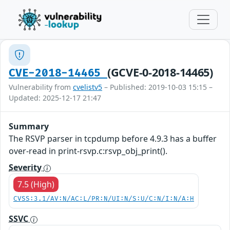
(GCVE-0-2018-14465)
CVE-2018-14465
Vulnerability from
cvelistv5
– Published: 2019-10-03 15:15 –
Updated: 2025-12-17 21:47
Summary
The RSVP parser in tcpdump before 4.9.3 has a buffer
over-read in print-rsvp.c:rsvp_obj_print().
Severity
7.5 (High)
CVSS:3.1/AV:N/AC:L/PR:N/UI:N/S:U/C:N/I:N/A:H
SSVC