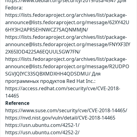
https://www.debian.org/security/2019/dsa-4547 Для
Fedora:
https://lists.fedoraproject.org/archives/list/package-
announce@lists.fedoraproject.org/message/62XY42U
6HY3H2APR5EHNWCZ7SAQNMMJN/
https://lists.fedoraproject.org/archives/list/package-
announce@lists.fedoraproject.org/message/FNYXF3IY
2X65IOD422SA6EQUULSGW7FN/
https://lists.fedoraproject.org/archives/list/package-
announce@lists.fedoraproject.org/message/R2UDPO
SGVJQIYC33SQBXMDXHH4QDSDMU/ Для
программных продуктов Red Hat Inc.:
https://access.redhat.com/security/cve/CVE-2018-
14465
Reference
https://www.suse.com/security/cve/CVE-2018-14465/
https://nvd.nist.gov/vuln/detail/CVE-2018-14465
https://usn.ubuntu.com/4252-1/
https://usn.ubuntu.com/4252-2/