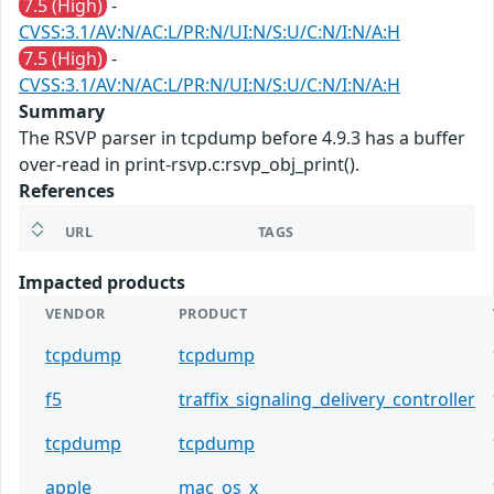
7.5 (High)
-
CVSS:3.1/AV:N/AC:L/PR:N/UI:N/S:U/C:N/I:N/A:H
7.5 (High)
-
CVSS:3.1/AV:N/AC:L/PR:N/UI:N/S:U/C:N/I:N/A:H
Summary
The RSVP parser in tcpdump before 4.9.3 has a buffer
over-read in print-rsvp.c:rsvp_obj_print().
References
URL
TAGS
Impacted products
VENDOR
PRODUCT
tcpdump
tcpdump
f5
traffix_signaling_delivery_controller
tcpdump
tcpdump
apple
mac_os_x