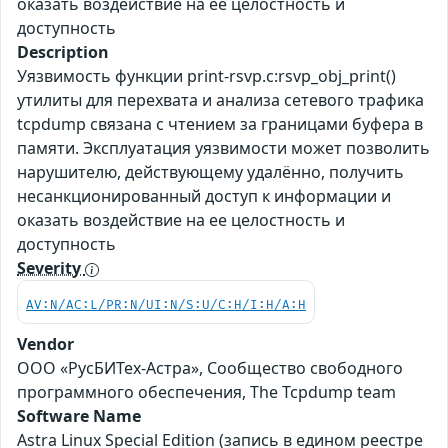
оказать воздействие на ее целостность и
доступность
Description
Уязвимость функции print-rsvp.c:rsvp_obj_print()
утилиты для перехвата и анализа сетевого трафика
tcpdump связана с чтением за границами буфера в
памяти. Эксплуатация уязвимости может позволить
нарушителю, действующему удалённо, получить
несанкционированный доступ к информации и
оказать воздействие на ее целостность и
доступность
Severity
AV:N/AC:L/PR:N/UI:N/S:U/C:H/I:H/A:H
Vendor
ООО «РусБИТех-Астра», Сообщество свободного
программного обеспечения, The Tcpdump team
Software Name
Astra Linux Special Edition (запись в едином реестре