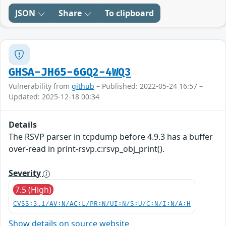
JSON
Share
To clipboard
GHSA-JH65-6GQ2-4WQ3
Vulnerability from
github
– Published: 2022-05-24 16:57 –
Updated: 2025-12-18 00:34
Details
The RSVP parser in tcpdump before 4.9.3 has a buffer
over-read in print-rsvp.c:rsvp_obj_print().
Severity
7.5 (High)
CVSS:3.1/AV:N/AC:L/PR:N/UI:N/S:U/C:N/I:N/A:H
Show details on source website