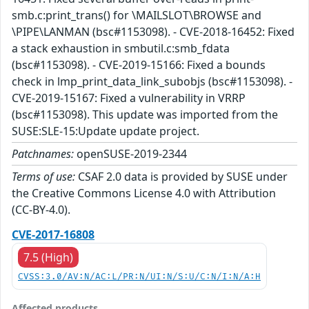
smb.c:print_trans() for \MAILSLOT\BROWSE and
\PIPE\LANMAN (bsc#1153098). - CVE-2018-16452: Fixed
a stack exhaustion in smbutil.c:smb_fdata
(bsc#1153098). - CVE-2019-15166: Fixed a bounds
check in lmp_print_data_link_subobjs (bsc#1153098). -
CVE-2019-15167: Fixed a vulnerability in VRRP
(bsc#1153098). This update was imported from the
SUSE:SLE-15:Update update project.
Patchnames:
openSUSE-2019-2344
Terms of use:
CSAF 2.0 data is provided by SUSE under
the Creative Commons License 4.0 with Attribution
(CC-BY-4.0).
CVE-2017-16808
7.5 (High)
CVSS:3.0/AV:N/AC:L/PR:N/UI:N/S:U/C:N/I:N/A:H
Affected products