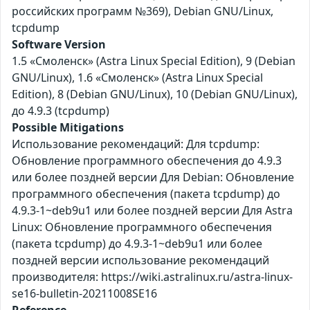
российских программ №369), Debian GNU/Linux,
tcpdump
Software Version
1.5 «Смоленск» (Astra Linux Special Edition), 9 (Debian
GNU/Linux), 1.6 «Смоленск» (Astra Linux Special
Edition), 8 (Debian GNU/Linux), 10 (Debian GNU/Linux),
до 4.9.3 (tcpdump)
Possible Mitigations
Использование рекомендаций: Для tcpdump:
Обновление программного обеспечения до 4.9.3
или более поздней версии Для Debian: Обновление
программного обеспечения (пакета tcpdump) до
4.9.3-1~deb9u1 или более поздней версии Для Astra
Linux: Обновление программного обеспечения
(пакета tcpdump) до 4.9.3-1~deb9u1 или более
поздней версии использование рекомендаций
производителя: https://wiki.astralinux.ru/astra-linux-
se16-bulletin-20211008SE16