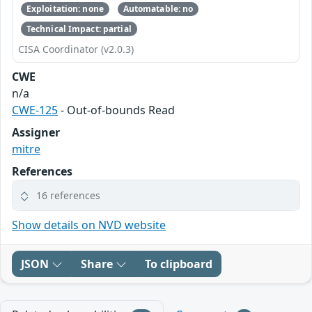
Exploitation: none
Automatable: no
Technical Impact: partial
CISA Coordinator (v2.0.3)
CWE
n/a
CWE-125
- Out-of-bounds Read
Assigner
mitre
References
16 references
Show details on NVD website
JSON
Share
To clipboard