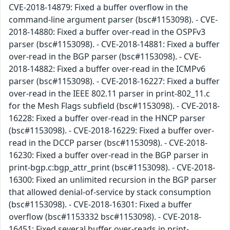
CVE-2018-14879: Fixed a buffer overflow in the
command-line argument parser (bsc#1153098). - CVE-
2018-14880: Fixed a buffer over-read in the OSPFv3
parser (bsc#1153098). - CVE-2018-14881: Fixed a buffer
over-read in the BGP parser (bsc#1153098). - CVE-
2018-14882: Fixed a buffer over-read in the ICMPv6
parser (bsc#1153098). - CVE-2018-16227: Fixed a buffer
over-read in the IEEE 802.11 parser in print-802_11.c
for the Mesh Flags subfield (bsc#1153098). - CVE-2018-
16228: Fixed a buffer over-read in the HNCP parser
(bsc#1153098). - CVE-2018-16229: Fixed a buffer over-
read in the DCCP parser (bsc#1153098). - CVE-2018-
16230: Fixed a buffer over-read in the BGP parser in
print-bgp.c:bgp_attr_print (bsc#1153098). - CVE-2018-
16300: Fixed an unlimited recursion in the BGP parser
that allowed denial-of-service by stack consumption
(bsc#1153098). - CVE-2018-16301: Fixed a buffer
overflow (bsc#1153332 bsc#1153098). - CVE-2018-
16451: Fixed several buffer over-reads in print-