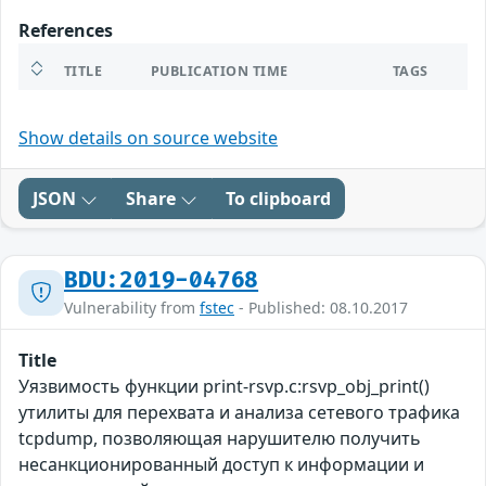
References
TITLE
PUBLICATION TIME
TAGS
Show details on source website
JSON
Share
To clipboard
BDU:2019-04768
Vulnerability from
fstec
- Published: 08.10.2017
Title
Уязвимость функции print-rsvp.c:rsvp_obj_print()
утилиты для перехвата и анализа сетевого трафика
tcpdump, позволяющая нарушителю получить
несанкционированный доступ к информации и