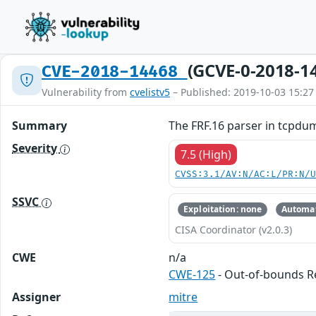
(GCVE-0-2018-1
CVE-2018-14468
Vulnerability from
cvelistv5
– Published: 2019-10-03 15:27
Summary
The FRF.16 parser in tcpdump
Severity
7.5 (High)
CVSS:3.1/AV:N/AC:L/PR:N/
SSVC
Exploitation: none
Automat
CISA Coordinator (v2.0.3)
CWE
n/a
CWE-125
- Out-of-bounds 
Assigner
mitre