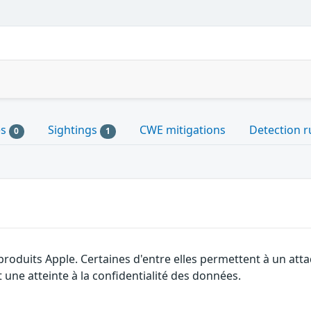
es
Sightings
CWE mitigations
Detection r
0
1
 produits Apple. Certaines d'entre elles permettent à un at
 une atteinte à la confidentialité des données.