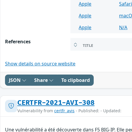
Apple
Safar
Apple
macO
Apple
N/A
References
TITLE
Show details on source website
JSON
Share
To clipboard
CERTFR-2021-AVI-308
Vulnerability from
certfr_avis
- Published: - Updated:
Une vulnérabilité a été découverte dans F5 BIG-IP. Elle 