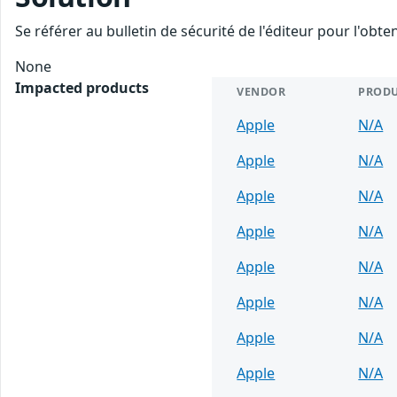
Se référer au bulletin de sécurité de l'éditeur pour l'obt
None
Impacted products
VENDOR
PROD
Apple
N/A
Apple
N/A
Apple
N/A
Apple
N/A
Apple
N/A
Apple
N/A
Apple
N/A
Apple
N/A