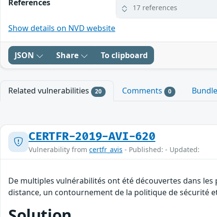
References
17 references
Show details on NVD website
JSON
Share
To clipboard
Related vulnerabilities
Comments
Bundl
20
0
CERTFR-2019-AVI-620
Vulnerability from
certfr_avis
- Published: - Updated:
De multiples vulnérabilités ont été découvertes dans les
distance, un contournement de la politique de sécurité et
Solution