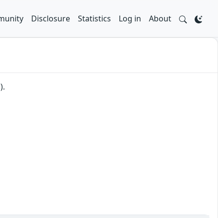
unity
Disclosure
Statistics
Log in
About
).