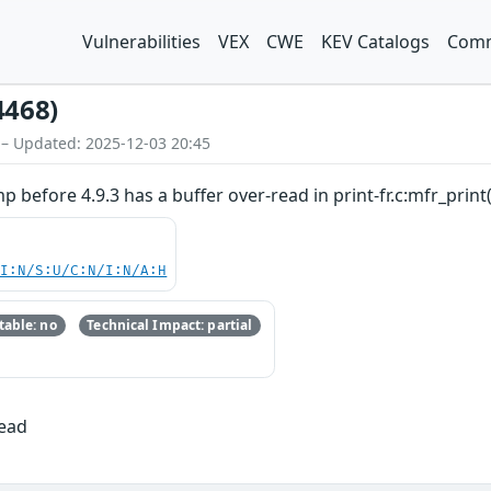
Vulnerabilities
VEX
CWE
KEV Catalogs
Comm
4468)
 – Updated: 2025-12-03 20:45
 before 4.9.3 has a buffer over-read in print-fr.c:mfr_print(
UI:N/S:U/C:N/I:N/A:H
able: no
Technical Impact: partial
Read