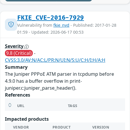
FKIE_CVE-2016-7929
Vulnerability from
fkie_nvd
- Published: 2017-01-28
01:59 - Updated: 2026-06-17 00:53
Severity
9.8 (Critical)
-
CVSS:3.0/AV:N/AC:L/PR:N/UI:N/S:U/C:H/I:H/A:H
Summary
The Juniper PPPoE ATM parser in tcpdump before
4.9.0 has a buffer overflow in print-
juniper.c:juniper_parse_header().
References
URL
TAGS
Impacted products
VENDOR
PRODUCT
VERSION