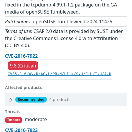
fixed in the tcpdump-4.99.1-1.2 package on the GA
media of openSUSE Tumbleweed.
Patchnames:
openSUSE-Tumbleweed-2024-11425
Terms of use:
CSAF 2.0 data is provided by SUSE under
the Creative Commons License 4.0 with Attribution
(CC-BY-4.0).
CVE-2016-7922
9.8 (Critical)
CVSS:3.0/AV:N/AC:L/PR:N/UI:N/S:U/C:H/I:H/A:H
Affected products
4 products
Recommended
Threats
moderate
Impact
CVE-2016-7923