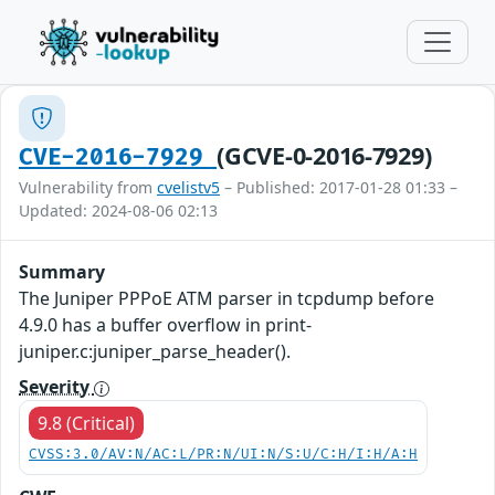
(GCVE-0-2016-7929)
CVE-2016-7929
Vulnerability from
cvelistv5
– Published: 2017-01-28 01:33 –
Updated: 2024-08-06 02:13
Summary
The Juniper PPPoE ATM parser in tcpdump before
4.9.0 has a buffer overflow in print-
juniper.c:juniper_parse_header().
Severity
9.8 (Critical)
CVSS:3.0/AV:N/AC:L/PR:N/UI:N/S:U/C:H/I:H/A:H