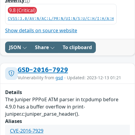
Severity
9.8 (Critical)
CVSS:3.0/AV:N/AC:L/PR:N/UI:N/S:U/C:H/I:H/A:H
Show details on source website
JSON
Share
To clipboard
GSD-2016-7929
Vulnerability from
gsd
- Updated: 2023-12-13 01:21
Details
The Juniper PPPoE ATM parser in tcpdump before
4.9.0 has a buffer overflow in print-
juniper.c:juniper_parse_header().
Aliases
CVE-2016-7929