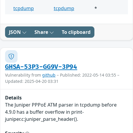
tcpdump
tcpdump
*
JSON
Share
To clipboard
GHSA-53P3-GG9V-3P94
Vulnerability from
github
– Published: 2022-05-14 03:55 –
Updated: 2025-04-20 03:31
Details
The Juniper PPPoE ATM parser in tcpdump before
4.9.0 has a buffer overflow in print-
juniper.c:juniper_parse_header().