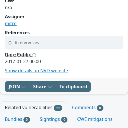
CWE
n/a
Assigner
mitre
References
6 references
Date Public
2017-01-27 00:00
Show details on NVD website
JSON
Share
To clipboard
Related vulnerabilities
Comments
11
0
Bundles
Sightings
CWE mitigations
0
0