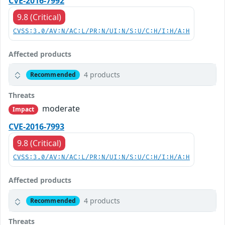
CVE-2016-7992
9.8 (Critical)
CVSS:3.0/AV:N/AC:L/PR:N/UI:N/S:U/C:H/I:H/A:H
Affected products
4 products
Recommended
Threats
moderate
Impact
CVE-2016-7993
9.8 (Critical)
CVSS:3.0/AV:N/AC:L/PR:N/UI:N/S:U/C:H/I:H/A:H
Affected products
4 products
Recommended
Threats