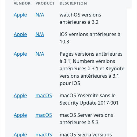
VENDOR
PRODUCT
DESCRIPTION
Apple
N/A
watchOS versions
antérieures à 3.2
Apple
N/A
iOS versions antérieures à
10.3
Apple
N/A
Pages versions antérieures
à 3.1, Numbers versions
antérieures à 3.1 et Keynote
versions antérieures à 3.1
pour iOS
Apple
macOS
macOS Yosemite sans le
Security Update 2017-001
Apple
macOS
macOS Server versions
antérieures à 5.3
Apple
macOS
macOS Sierra versions