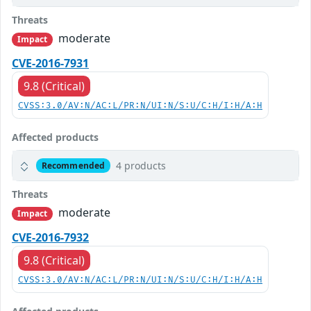
Threats
moderate
Impact
CVE-2016-7931
9.8 (Critical)
CVSS:3.0/AV:N/AC:L/PR:N/UI:N/S:U/C:H/I:H/A:H
Affected products
4 products
Recommended
Threats
moderate
Impact
CVE-2016-7932
9.8 (Critical)
CVSS:3.0/AV:N/AC:L/PR:N/UI:N/S:U/C:H/I:H/A:H