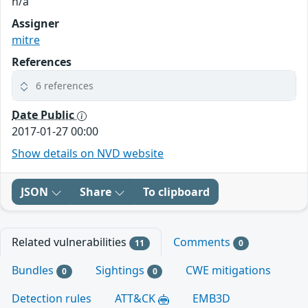
n/a
Assigner
mitre
References
6 references
Date Public
2017-01-27 00:00
Show details on NVD website
JSON
Share
To clipboard
Related vulnerabilities
Comments
11
0
Bundles
Sightings
CWE mitigations
0
0
Detection rules
ATT&CK
EMB3D