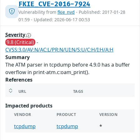
FKIE_CVE-2016-7924
Vulnerability from
fkie_nvd
- Published: 2017-01-28
01:59 - Updated: 2026-06-17 00:53
Severity
9.8 (Critical)
-
CVSS:3.0/AV:N/AC:L/PR:N/UI:N/S:U/C:H/I:H/A:H
Summary
The ATM parser in tcpdump before 4.9.0 has a buffer
overflow in print-atm.c:oam_print().
References
URL
TAGS
Impacted products
VENDOR
PRODUCT
VERSION
tcpdump
tcpdump
*