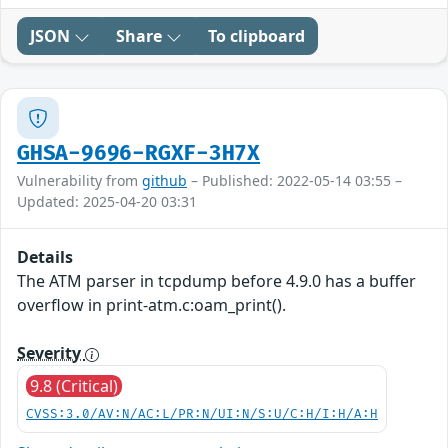
JSON
Share
To clipboard
GHSA-9696-RGXF-3H7X
Vulnerability from
github
– Published: 2022-05-14 03:55 –
Updated: 2025-04-20 03:31
Details
The ATM parser in tcpdump before 4.9.0 has a buffer
overflow in print-atm.c:oam_print().
Severity
9.8 (Critical)
CVSS:3.0/AV:N/AC:L/PR:N/UI:N/S:U/C:H/I:H/A:H