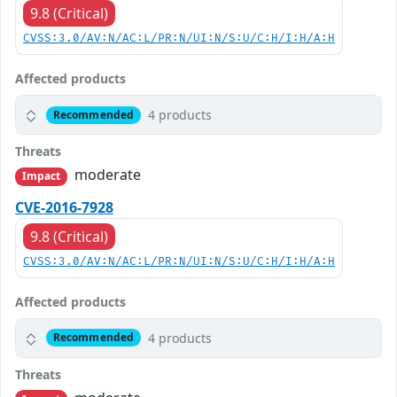
9.8 (Critical)
CVSS:3.0/AV:N/AC:L/PR:N/UI:N/S:U/C:H/I:H/A:H
Affected products
4 products
Recommended
Threats
moderate
Impact
CVE-2016-7928
9.8 (Critical)
CVSS:3.0/AV:N/AC:L/PR:N/UI:N/S:U/C:H/I:H/A:H
Affected products
4 products
Recommended
Threats