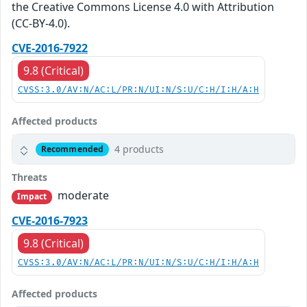
the Creative Commons License 4.0 with Attribution
(CC-BY-4.0).
CVE-2016-7922
9.8 (Critical)
CVSS:3.0/AV:N/AC:L/PR:N/UI:N/S:U/C:H/I:H/A:H
Affected products
4 products
Recommended
Threats
moderate
Impact
CVE-2016-7923
9.8 (Critical)
CVSS:3.0/AV:N/AC:L/PR:N/UI:N/S:U/C:H/I:H/A:H
Affected products