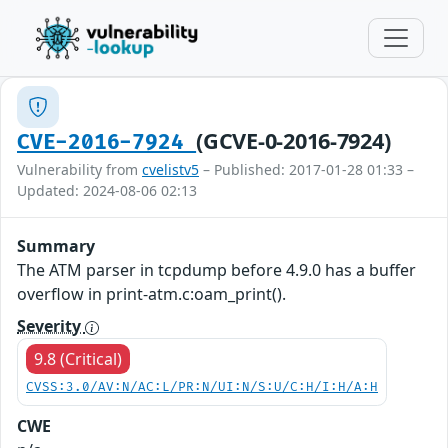
(GCVE-0-2016-7924)
CVE-2016-7924
Vulnerability from
cvelistv5
– Published: 2017-01-28 01:33 –
Updated: 2024-08-06 02:13
Summary
The ATM parser in tcpdump before 4.9.0 has a buffer
overflow in print-atm.c:oam_print().
Severity
9.8 (Critical)
CVSS:3.0/AV:N/AC:L/PR:N/UI:N/S:U/C:H/I:H/A:H
CWE