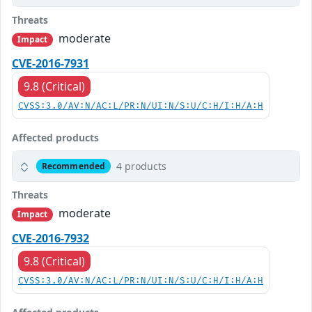
Threats
moderate
Impact
CVE-2016-7931
9.8 (Critical)
CVSS:3.0/AV:N/AC:L/PR:N/UI:N/S:U/C:H/I:H/A:H
Affected products
4 products
Recommended
Threats
moderate
Impact
CVE-2016-7932
9.8 (Critical)
CVSS:3.0/AV:N/AC:L/PR:N/UI:N/S:U/C:H/I:H/A:H