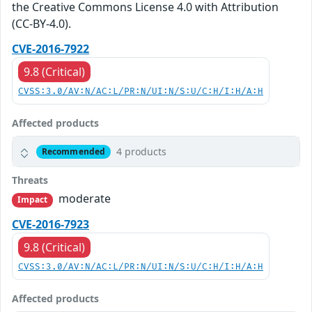
the Creative Commons License 4.0 with Attribution
(CC-BY-4.0).
CVE-2016-7922
9.8 (Critical)
CVSS:3.0/AV:N/AC:L/PR:N/UI:N/S:U/C:H/I:H/A:H
Affected products
4 products
Recommended
Threats
moderate
Impact
CVE-2016-7923
9.8 (Critical)
CVSS:3.0/AV:N/AC:L/PR:N/UI:N/S:U/C:H/I:H/A:H
Affected products