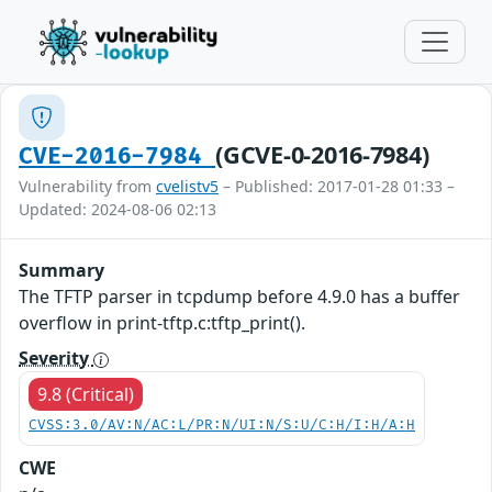
(GCVE-0-2016-7984)
CVE-2016-7984
Vulnerability from
cvelistv5
– Published: 2017-01-28 01:33 –
Updated: 2024-08-06 02:13
Summary
The TFTP parser in tcpdump before 4.9.0 has a buffer
overflow in print-tftp.c:tftp_print().
Severity
9.8 (Critical)
CVSS:3.0/AV:N/AC:L/PR:N/UI:N/S:U/C:H/I:H/A:H
CWE