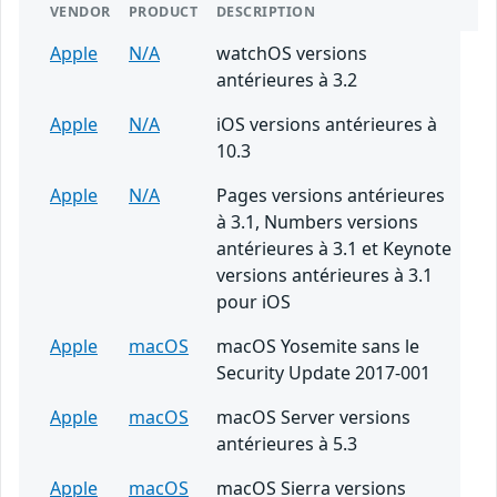
VENDOR
PRODUCT
DESCRIPTION
Apple
N/A
watchOS versions
antérieures à 3.2
Apple
N/A
iOS versions antérieures à
10.3
Apple
N/A
Pages versions antérieures
à 3.1, Numbers versions
antérieures à 3.1 et Keynote
versions antérieures à 3.1
pour iOS
Apple
macOS
macOS Yosemite sans le
Security Update 2017-001
Apple
macOS
macOS Server versions
antérieures à 5.3
Apple
macOS
macOS Sierra versions