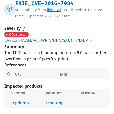
FKIE_CVE-2016-7984
Vulnerability from
fkie_nvd
- Published: 2017-01-28
01:59 - Updated: 2026-06-17 00:53
Severity
9.8 (Critical)
-
CVSS:3.0/AV:N/AC:L/PR:N/UI:N/S:U/C:H/I:H/A:H
Summary
The TFTP parser in tcpdump before 4.9.0 has a buffer
overflow in print-tftp.c:tftp_print().
References
URL
TAGS
Impacted products
VENDOR
PRODUCT
VERSION
tcpdump
tcpdump
*