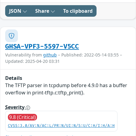
JSON
Share
To clipboard
GHSA-VPF3-5597-V5CC
Vulnerability from
github
– Published: 2022-05-14 03:55 –
Updated: 2025-04-20 03:31
Details
The TFTP parser in tcpdump before 4.9.0 has a buffer
overflow in print-tftp.c:tftp_print().
Severity
9.8 (Critical)
CVSS:3.0/AV:N/AC:L/PR:N/UI:N/S:U/C:H/I:H/A:H