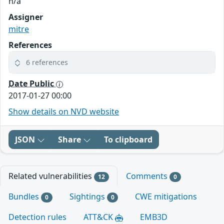
n/a
Assigner
mitre
References
6 references
Date Public
2017-01-27 00:00
Show details on NVD website
JSON
Share
To clipboard
Related vulnerabilities
Comments
12
0
Bundles
Sightings
CWE mitigations
0
0
Detection rules
ATT&CK
EMB3D