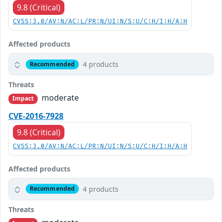
9.8 (Critical)
CVSS:3.0/AV:N/AC:L/PR:N/UI:N/S:U/C:H/I:H/A:H
Affected products
4 products
Recommended
Threats
moderate
Impact
CVE-2016-7928
9.8 (Critical)
CVSS:3.0/AV:N/AC:L/PR:N/UI:N/S:U/C:H/I:H/A:H
Affected products
4 products
Recommended
Threats