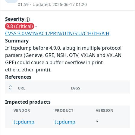
01:59 - Updated: 2026-06-17 01:20
Severity
9.8 (Critical)
-
CVSS:3.0/AV:N/AC:L/PR:N/UI:N/S:U/C:H/I:H/A:H
Summary
In tcpdump before 4.9.0, a bug in multiple protocol
parsers (Geneve, GRE, NSH, OTV, VXLAN and VXLAN
GPE) could cause a buffer overflow in print-
ether.c:ether_print().
References
URL
TAGS
Impacted products
VENDOR
PRODUCT
VERSION
tcpdump
tcpdump
*