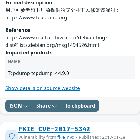
Formal description
用户可参考如下厂商提供的安全补丁以修复该漏洞：
https://www.tcpdump.org
Reference
https://www.mail-archive.com/debian-bugs-
dist@lists.debian.org/msg1494526.html
Impacted products
NAME
Tcpdump tcpdump < 4.9.0
Show details on source website
JSON
Share
To clipboard
FKIE_CVE-2017-5342
Vulnerability from
fkie_nvd
- Published: 2017-01-28