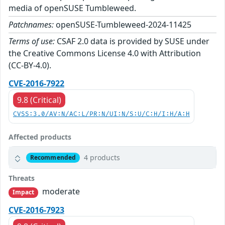
media of openSUSE Tumbleweed.
Patchnames:
openSUSE-Tumbleweed-2024-11425
Terms of use:
CSAF 2.0 data is provided by SUSE under
the Creative Commons License 4.0 with Attribution
(CC-BY-4.0).
CVE-2016-7922
9.8 (Critical)
CVSS:3.0/AV:N/AC:L/PR:N/UI:N/S:U/C:H/I:H/A:H
Affected products
4 products
Recommended
Threats
moderate
Impact
CVE-2016-7923