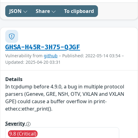
JSON
Share
To clipboard
GHSA-H45R-3H75-QJGF
Vulnerability from
github
– Published: 2022-05-14 03:54 –
Updated: 2025-04-20 03:31
Details
In tcpdump before 4.9.0, a bug in multiple protocol
parsers (Geneve, GRE, NSH, OTV, VXLAN and VXLAN
GPE) could cause a buffer overflow in print-
ether.c:ether_print().
Severity
9.8 (Critical)