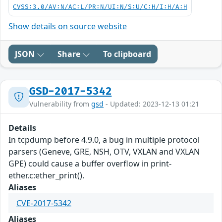
CVSS:3.0/AV:N/AC:L/PR:N/UI:N/S:U/C:H/I:H/A:H
Show details on source website
JSON
Share
To clipboard
GSD-2017-5342
Vulnerability from
gsd
- Updated: 2023-12-13 01:21
Details
In tcpdump before 4.9.0, a bug in multiple protocol
parsers (Geneve, GRE, NSH, OTV, VXLAN and VXLAN
GPE) could cause a buffer overflow in print-
ether.c:ether_print().
Aliases
CVE-2017-5342
Aliases