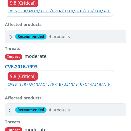
9.8 (Critical)
CVSS:3.0/AV:N/AC:L/PR:N/UI:N/S:U/C:H/I:H/A:H
Affected products
4 products
Recommended
Threats
moderate
Impact
CVE-2016-7993
9.8 (Critical)
CVSS:3.0/AV:N/AC:L/PR:N/UI:N/S:U/C:H/I:H/A:H
Affected products
4 products
Recommended
Threats
moderate
Impact