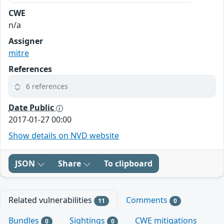
CWE
n/a
Assigner
mitre
References
6 references
Date Public
2017-01-27 00:00
Show details on NVD website
JSON
Share
To clipboard
Related vulnerabilities
Comments
11
0
Bundles
Sightings
CWE mitigations
0
0