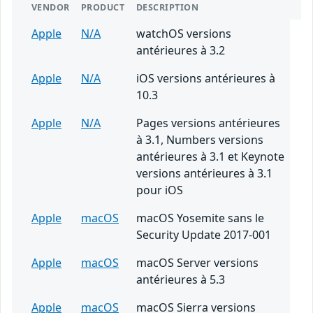
VENDOR
PRODUCT
DESCRIPTION
Apple
N/A
watchOS versions
antérieures à 3.2
Apple
N/A
iOS versions antérieures à
10.3
Apple
N/A
Pages versions antérieures
à 3.1, Numbers versions
antérieures à 3.1 et Keynote
versions antérieures à 3.1
pour iOS
Apple
macOS
macOS Yosemite sans le
Security Update 2017-001
Apple
macOS
macOS Server versions
antérieures à 5.3
Apple
macOS
macOS Sierra versions