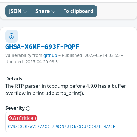
JSON
Share
To clipboard
GHSA-X6MF-G93F-PQPF
Vulnerability from
github
– Published: 2022-05-14 03:55 –
Updated: 2025-04-20 03:31
Details
The RTP parser in tcpdump before 4.9.0 has a buffer
overflow in print-udp.c:rtp_print().
Severity
9.8 (Critical)
CVSS:3.0/AV:N/AC:L/PR:N/UI:N/S:U/C:H/I:H/A:H