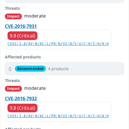
Threats
moderate
Impact
CVE-2016-7931
9.8 (Critical)
CVSS:3.0/AV:N/AC:L/PR:N/UI:N/S:U/C:H/I:H/A:H
Affected products
4 products
Recommended
Threats
moderate
Impact
CVE-2016-7932
9.8 (Critical)
CVSS:3.0/AV:N/AC:L/PR:N/UI:N/S:U/C:H/I:H/A:H