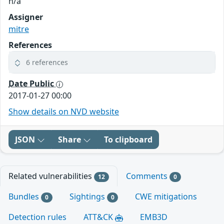
n/a
Assigner
mitre
References
6 references
Date Public
2017-01-27 00:00
Show details on NVD website
JSON
Share
To clipboard
Related vulnerabilities
Comments
12
0
Bundles
Sightings
CWE mitigations
0
0
Detection rules
ATT&CK
EMB3D