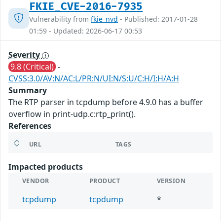
FKIE_CVE-2016-7935
Vulnerability from
fkie_nvd
- Published: 2017-01-28
01:59 - Updated: 2026-06-17 00:53
Severity
9.8 (Critical)
-
CVSS:3.0/AV:N/AC:L/PR:N/UI:N/S:U/C:H/I:H/A:H
Summary
The RTP parser in tcpdump before 4.9.0 has a buffer
overflow in print-udp.c:rtp_print().
References
URL
TAGS
Impacted products
VENDOR
PRODUCT
VERSION
tcpdump
tcpdump
*