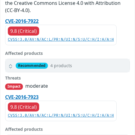
the Creative Commons License 4.0 with Attribution
(CC-BY-4.0).
CVE-2016-7922
9.8 (Critical)
CVSS:3.0/AV:N/AC:L/PR:N/UI:N/S:U/C:H/I:H/A:H
Affected products
4 products
Recommended
Threats
moderate
Impact
CVE-2016-7923
9.8 (Critical)
CVSS:3.0/AV:N/AC:L/PR:N/UI:N/S:U/C:H/I:H/A:H
Affected products