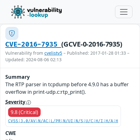
(GCVE-0-2016-7935)
CVE-2016-7935
Vulnerability from
cvelistv5
– Published: 2017-01-28 01:33 –
Updated: 2024-08-06 02:13
Summary
The RTP parser in tcpdump before 4.9.0 has a buffer
overflow in print-udp.c:rtp_print().
Severity
9.8 (Critical)
CVSS:3.0/AV:N/AC:L/PR:N/UI:N/S:U/C:H/I:H/A:H
CWE