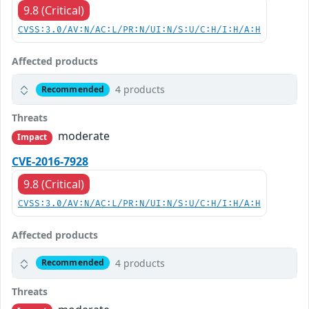
9.8 (Critical)
CVSS:3.0/AV:N/AC:L/PR:N/UI:N/S:U/C:H/I:H/A:H
Affected products
4 products
Recommended
Threats
moderate
Impact
CVE-2016-7928
9.8 (Critical)
CVSS:3.0/AV:N/AC:L/PR:N/UI:N/S:U/C:H/I:H/A:H
Affected products
4 products
Recommended
Threats