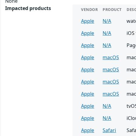
None
Impacted products
VENDOR
PRODUCT
DES
Apple
N/A
wat
Apple
N/A
iOS 
Apple
N/A
Page
Apple
macOS
mac
Apple
macOS
mac
Apple
macOS
mac
Apple
macOS
mac
Apple
N/A
tvOS
Apple
N/A
iCl
Apple
Safari
Safa