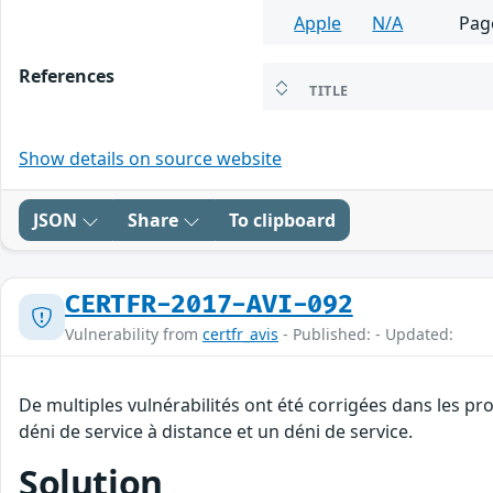
Apple
N/A
Pag
References
TITLE
Show details on source website
JSON
Share
To clipboard
CERTFR-2017-AVI-092
Vulnerability from
certfr_avis
- Published: - Updated:
De multiples vulnérabilités ont été corrigées dans les p
déni de service à distance et un déni de service.
Solution