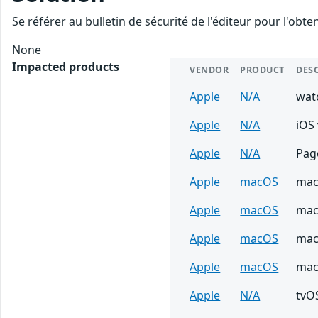
Se référer au bulletin de sécurité de l'éditeur pour l'obt
None
Impacted products
VENDOR
PRODUCT
DES
Apple
N/A
wat
Apple
N/A
iOS 
Apple
N/A
Page
Apple
macOS
mac
Apple
macOS
mac
Apple
macOS
mac
Apple
macOS
mac
Apple
N/A
tvOS