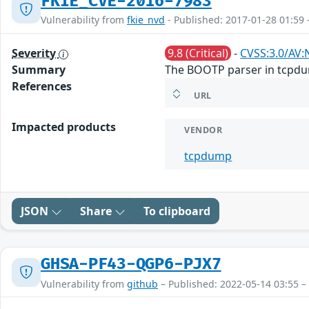
FKIE_CVE-2016-7983
Vulnerability from
fkie_nvd
- Published: 2017-01-28 01:59 
Severity
9.8 (Critical)
-
CVSS:3.0/AV:
Summary
The BOOTP parser in tcpdump
References
URL
Impacted products
VENDOR
tcpdump
JSON
Share
To clipboard
GHSA-PF43-QGP6-PJX7
Vulnerability from
github
– Published: 2022-05-14 03:55 –