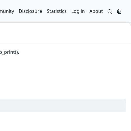
unity
Disclosure
Statistics
Log in
About
_print().