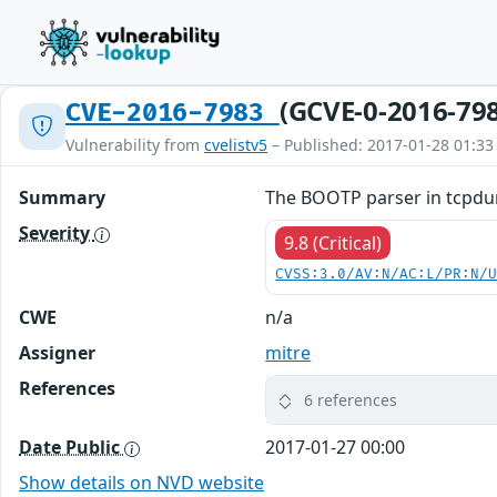
(GCVE-0-2016-79
CVE-2016-7983
Vulnerability from
cvelistv5
– Published: 2017-01-28 01:33
Summary
The BOOTP parser in tcpdump
Severity
9.8 (Critical)
CVSS:3.0/AV:N/AC:L/PR:N/
CWE
n/a
Assigner
mitre
References
6 references
Date Public
2017-01-27 00:00
Show details on NVD website