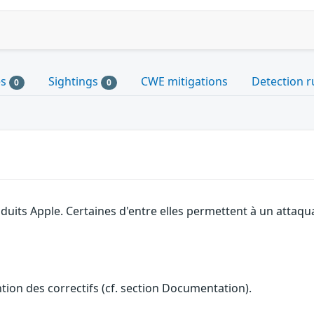
es
Sightings
CWE mitigations
Detection r
0
0
roduits Apple. Certaines d'entre elles permettent à un attaq
ention des correctifs (cf. section Documentation).