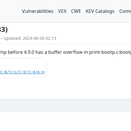
Vulnerabilities
VEX
CWE
KEV Catalogs
Comm
83)
 – Updated: 2024-08-06 02:13
 before 4.9.0 has a buffer overflow in print-bootp.c:bootp
UI:N/S:U/C:H/I:H/A:H