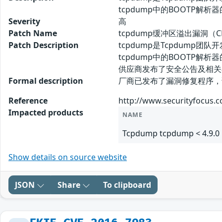
tcpdump中的BOOTP解析
Severity
高
Patch Name
tcpdump缓冲区溢出漏洞（CN
Patch Description
tcpdump是Tcpdum
tcpdump中的BOOTP解析
供应商发布了安全公告及相关
Formal description
厂商已发布了漏洞修复程序，请及时关
Reference
http://www.securityfocus.
Impacted products
NAME
Tcpdump tcpdump < 4.9.0
Show details on source website
JSON
Share
To clipboard