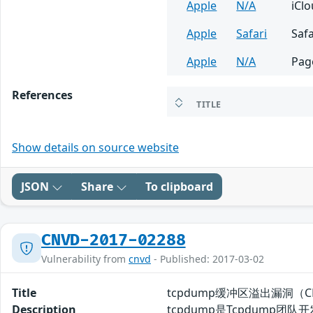
Apple
N/A
iCl
Apple
Safari
Safa
Apple
N/A
Pag
References
TITLE
Show details on source website
JSON
Share
To clipboard
CNVD-2017-02288
Vulnerability from
cnvd
- Published: 2017-03-02
Title
tcpdump缓冲区溢出漏洞（CNV
Description
tcpdump是Tcpdum