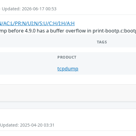
- Updated: 2026-06-17 00:53
N/AC:L/PR:N/UI:N/S:U/C:H/I:H/A:H
 before 4.9.0 has a buffer overflow in print-bootp.c:bootp
TAGS
PRODUCT
tcpdump
 Updated: 2025-04-20 03:31