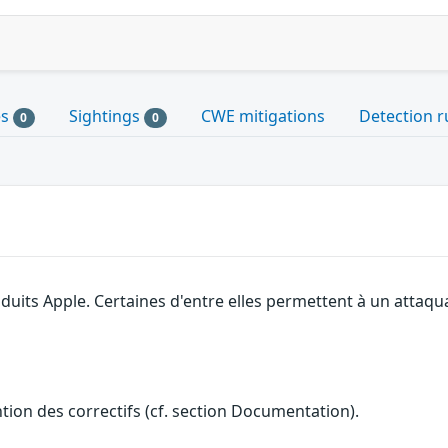
es
Sightings
CWE mitigations
Detection r
0
0
roduits Apple. Certaines d'entre elles permettent à un attaq
ention des correctifs (cf. section Documentation).