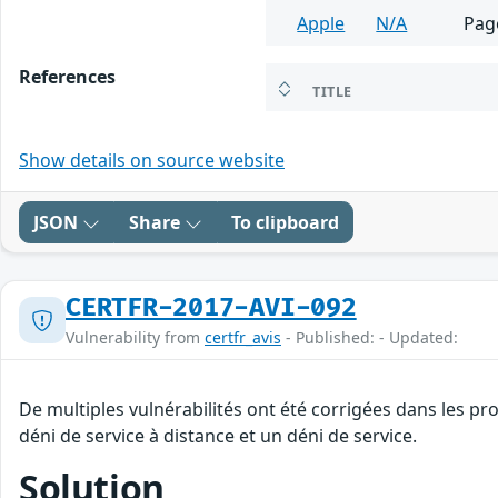
Apple
N/A
Pag
References
TITLE
Show details on source website
JSON
Share
To clipboard
CERTFR-2017-AVI-092
Vulnerability from
certfr_avis
- Published: - Updated:
De multiples vulnérabilités ont été corrigées dans les p
déni de service à distance et un déni de service.
Solution