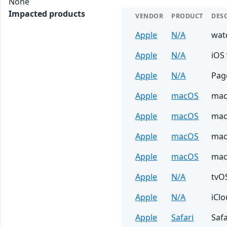
None
Impacted products
VENDOR
PRODUCT
DES
Apple
N/A
wat
Apple
N/A
iOS 
Apple
N/A
Page
Apple
macOS
mac
Apple
macOS
mac
Apple
macOS
mac
Apple
macOS
mac
Apple
N/A
tvOS
Apple
N/A
iCl
Apple
Safari
Safa