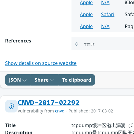
Apple
N/A
iCl
Apple
Safari
Safa
Apple
N/A
Pag
References
TITLE
Show details on source website
JSON
Share
To clipboard
CNVD-2017-02292
Vulnerability from
cnvd
- Published: 2017-03-02
Title
tcpdump缓冲区溢出漏洞（CNV
Description
tcpdump是Tcpdum