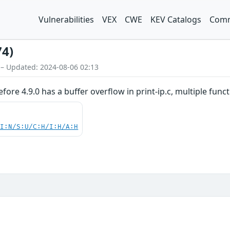
Vulnerabilities
VEX
CWE
KEV Catalogs
Comm
74)
 – Updated: 2024-08-06 02:13
ore 4.9.0 has a buffer overflow in print-ip.c, multiple funct
UI:N/S:U/C:H/I:H/A:H