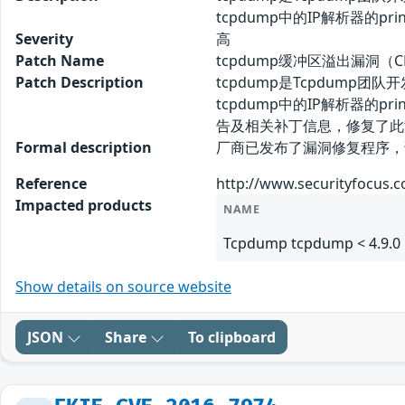
tcpdump中的IP解析器的
Severity
高
Patch Name
tcpdump缓冲区溢出漏洞（CN
Patch Description
tcpdump是Tcpdum
tcpdump中的IP解析器
告及相关补丁信息，修复了此
Formal description
厂商已发布了漏洞修复程序，请及时关
Reference
http://www.securityfocus.
Impacted products
NAME
Tcpdump tcpdump < 4.9.0
Show details on source website
JSON
Share
To clipboard