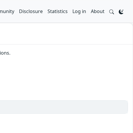
unity
Disclosure
Statistics
Log in
About
ions.