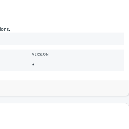
ions.
VERSION
*