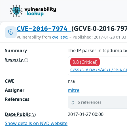
(GCVE-0-2016-79
CVE-2016-7974
Vulnerability from
cvelistv5
– Published: 2017-01-28 01:33
Summary
The IP parser in tcpdump bef
Severity
9.8 (Critical)
CVSS:3.0/AV:N/AC:L/PR:N/
CWE
n/a
Assigner
mitre
References
6 references
Date Public
2017-01-27 00:00
Show details on NVD website