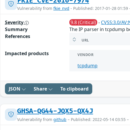
FKIE_CVE-2016-7974
Vulnerability from
fkie_nvd
- Published: 2017-01-28 01:59 
Severity
9.8 (Critical)
-
CVSS:3.0/AV:
Summary
The IP parser in tcpdump bef
References
URL
Impacted products
VENDOR
tcpdump
JSON
Share
To clipboard
GHSA-QG44-JQX5-QX4J
Vulnerability from
github
– Published: 2022-05-14 03:55 –