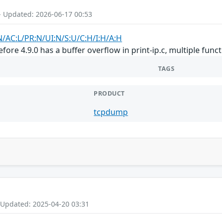
- Updated: 2026-06-17 00:53
N/AC:L/PR:N/UI:N/S:U/C:H/I:H/A:H
ore 4.9.0 has a buffer overflow in print-ip.c, multiple funct
TAGS
PRODUCT
tcpdump
 Updated: 2025-04-20 03:31