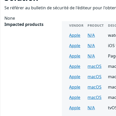
Se référer au bulletin de sécurité de l'éditeur pour l'obt
None
Impacted products
VENDOR
PRODUCT
DES
Apple
N/A
wat
Apple
N/A
iOS 
Apple
N/A
Page
Apple
macOS
mac
Apple
macOS
mac
Apple
macOS
mac
Apple
macOS
mac
Apple
N/A
tvOS