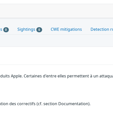
es
Sightings
CWE mitigations
Detection r
0
0
roduits Apple. Certaines d'entre elles permettent à un attaq
ention des correctifs (cf. section Documentation).