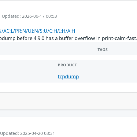
- Updated: 2026-06-17 00:53
N/AC:L/PR:N/UI:N/S:U/C:H/I:H/A:H
dump before 4.9.0 has a buffer overflow in print-calm-fast.c
TAGS
PRODUCT
tcpdump
 Updated: 2025-04-20 03:31