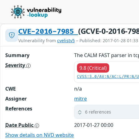
(GCVE-0-2016-79
CVE-2016-7985
Vulnerability from
cvelistv5
– Published: 2017-01-28 01:33
Summary
The CALM FAST parser in tcp
Severity
9.8 (Critical)
CVSS:3.0/AV:N/AC:L/PR:N/
CWE
n/a
Assigner
mitre
References
6 references
Date Public
2017-01-27 00:00
Show details on NVD website