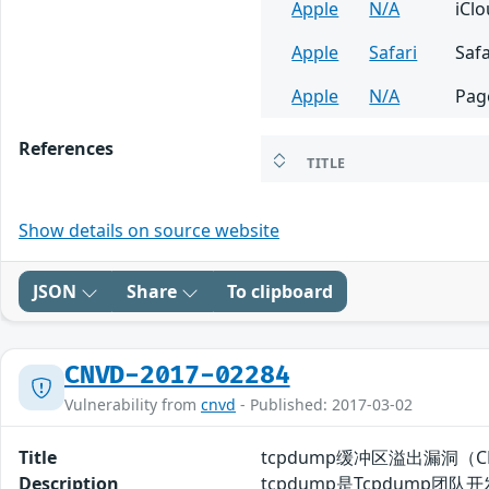
Apple
N/A
iCl
Apple
Safari
Safa
Apple
N/A
Pag
References
TITLE
Show details on source website
JSON
Share
To clipboard
CNVD-2017-02284
Vulnerability from
cnvd
- Published: 2017-03-02
Title
tcpdump缓冲区溢出漏洞（CNV
Description
tcpdump是Tcpdum