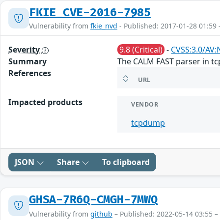
FKIE_CVE-2016-7985
Vulnerability from
fkie_nvd
- Published: 2017-01-28 01:59 
Severity
9.8 (Critical)
-
CVSS:3.0/AV:
Summary
The CALM FAST parser in tcp
References
URL
Impacted products
VENDOR
tcpdump
JSON
Share
To clipboard
GHSA-7R6Q-CMGH-7MWQ
Vulnerability from
github
– Published: 2022-05-14 03:55 –