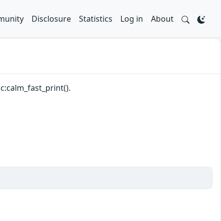
unity
Disclosure
Statistics
Log in
About
:calm_fast_print().