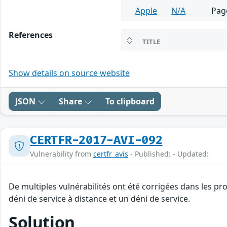
Apple
N/A
Pag
References
TITLE
Show details on source website
JSON
Share
To clipboard
CERTFR-2017-AVI-092
Vulnerability from
certfr_avis
- Published: - Updated:
De multiples vulnérabilités ont été corrigées dans les p
déni de service à distance et un déni de service.
Solution