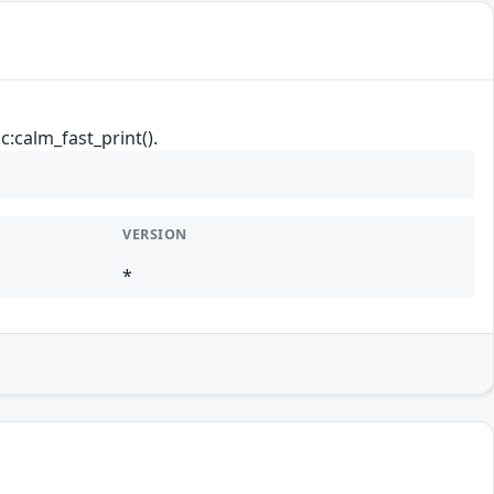
:calm_fast_print().
VERSION
*