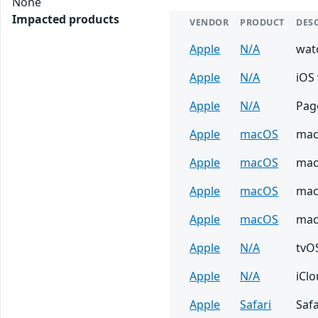
None
Impacted products
VENDOR
PRODUCT
DES
Apple
N/A
wat
Apple
N/A
iOS 
Apple
N/A
Page
Apple
macOS
mac
Apple
macOS
mac
Apple
macOS
mac
Apple
macOS
mac
Apple
N/A
tvOS
Apple
N/A
iCl
Apple
Safari
Safa