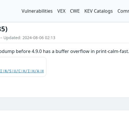
Vulnerabilities
VEX
CWE
KEV Catalogs
Comm
85)
 – Updated: 2024-08-06 02:13
dump before 4.9.0 has a buffer overflow in print-calm-fast.c
UI:N/S:U/C:H/I:H/A:H