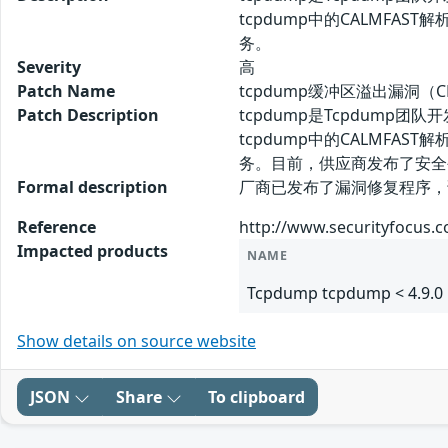
tcpdump中的CALMFAST
务。
Severity
高
Patch Name
tcpdump缓冲区溢出漏洞（CN
Patch Description
tcpdump是Tcpdum
tcpdump中的CALMFAST
务。目前，供应商发布了安全
Formal description
厂商已发布了漏洞修复程序，请及时关
Reference
http://www.securityfocus.
Impacted products
NAME
Tcpdump tcpdump < 4.9.0
Show details on source website
JSON
Share
To clipboard