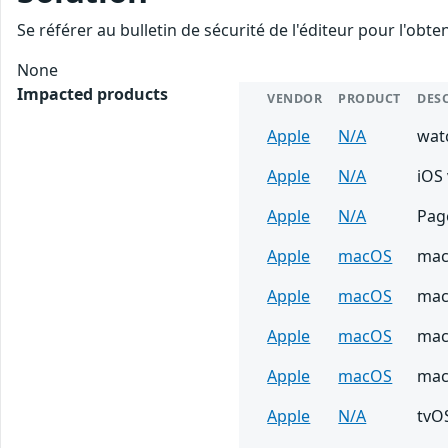
Se référer au bulletin de sécurité de l'éditeur pour l'obt
None
Impacted products
VENDOR
PRODUCT
DES
Apple
N/A
wat
Apple
N/A
iOS 
Apple
N/A
Page
Apple
macOS
mac
Apple
macOS
mac
Apple
macOS
mac
Apple
macOS
mac
Apple
N/A
tvOS