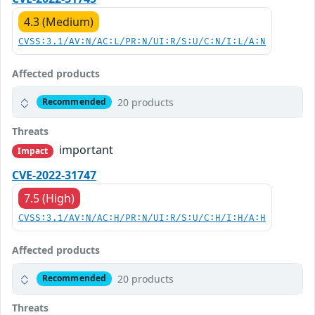
4.3 (Medium)
CVSS:3.1/AV:N/AC:L/PR:N/UI:R/S:U/C:N/I:L/A:N
Affected products
20 products
Recommended
Threats
important
Impact
CVE-2022-31747
7.5 (High)
CVSS:3.1/AV:N/AC:H/PR:N/UI:R/S:U/C:H/I:H/A:H
Affected products
20 products
Recommended
Threats