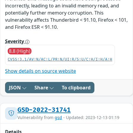
incorrectly, leading to an invalid memory read, and
potentially further memory corruption. This
vulnerability affects Thunderbird < 91.10, Firefox < 101,
and Firefox ESR < 91.10.
Severity
8.8 (High)
CVSS:3.1/AV:N/AC:L/PR:N/UI:R/S:U/C:H/I:H/A:H
Show details on source website
JSON
Share
To clipboard
GSD-2022-31741
Vulnerability from
gsd
- Updated: 2023-12-13 01:19
Details