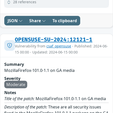
28 references
JSON
Share
To clipboard
OPENSUSE-SU-2024:12121-1
Vulnerability from
csaf_opensuse
- Published: 2024-06-
15 00:00 - Updated: 2024-06-15 00:00
Summary
MozillaFirefox-101.0-1.1 on GA media
Severity
Moderate
Notes
Title of the patch:
MozillaFirefox-101.0-1.1 on GA media
Description of the patch:
These are all security issues
fixed in the MozillaFirefox-101.0-1.1 package on the GA