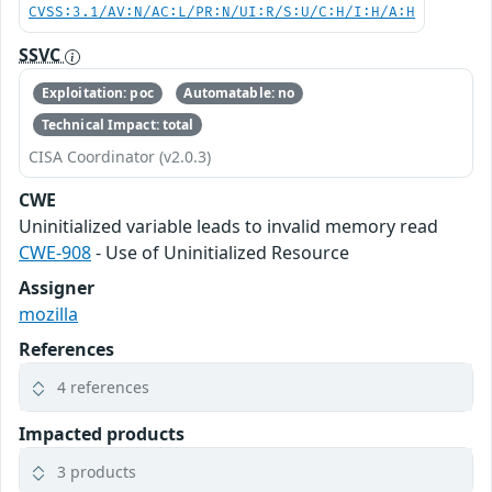
CVSS:3.1/AV:N/AC:L/PR:N/UI:R/S:U/C:H/I:H/A:H
SSVC
Exploitation: poc
Automatable: no
Technical Impact: total
CISA Coordinator (v2.0.3)
CWE
Uninitialized variable leads to invalid memory read
CWE-908
- Use of Uninitialized Resource
Assigner
mozilla
References
4 references
Impacted products
3 products