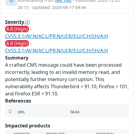
Vulnerability from
fkie_nvd
- Published: 2022-12-22
20:15 - Updated: 2026-06-17 04:46
Severity
8.8 (High)
-
CVSS:3.1/AV:N/AC:L/PR:N/UI:R/S:U/C:H/I:H/A:H
8.8 (High)
-
CVSS:3.1/AV:N/AC:L/PR:N/UI:R/S:U/C:H/I:H/A:H
Summary
A crafted CMS message could have been processed
incorrectly, leading to an invalid memory read, and
potentially further memory corruption. This
vulnerability affects Thunderbird < 91.10, Firefox < 101,
and Firefox ESR < 91.10.
References
URL
TAGS
Impacted products