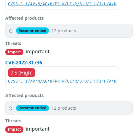
CVSS:3.1/AV:N/AC:H/PR:N/UI:R/S:U/C:H/I:H/A:H
Affected products
12 products
Recommended
Threats
important
Impact
CVE-2022-31736
7.5 (High)
CVSS:3.1/AV:N/AC:H/PR:N/UI:R/S:U/C:H/I:H/A:H
Affected products
12 products
Recommended
Threats
important
Impact