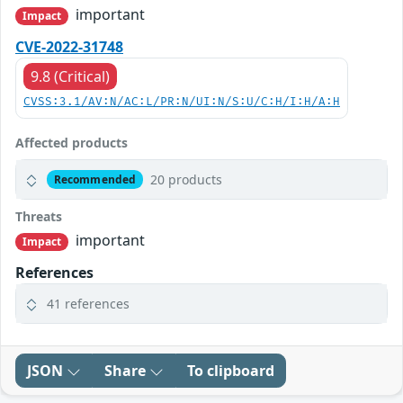
important
Impact
CVE-2022-31748
9.8 (Critical)
CVSS:3.1/AV:N/AC:L/PR:N/UI:N/S:U/C:H/I:H/A:H
Affected products
20 products
Recommended
Threats
important
Impact
References
41 references
JSON
Share
To clipboard