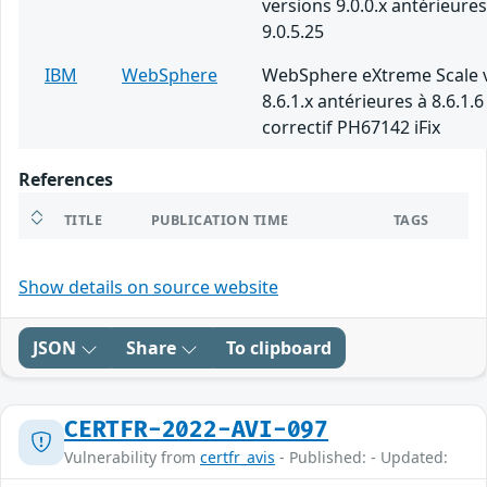
versions 9.0.0.x antérieures
9.0.5.25
IBM
WebSphere
WebSphere eXtreme Scale 
8.6.1.x antérieures à 8.6.1.6
correctif PH67142 iFix
References
TITLE
PUBLICATION TIME
TAGS
Show details on source website
JSON
Share
To clipboard
CERTFR-2022-AVI-097
Vulnerability from
certfr_avis
- Published: - Updated: