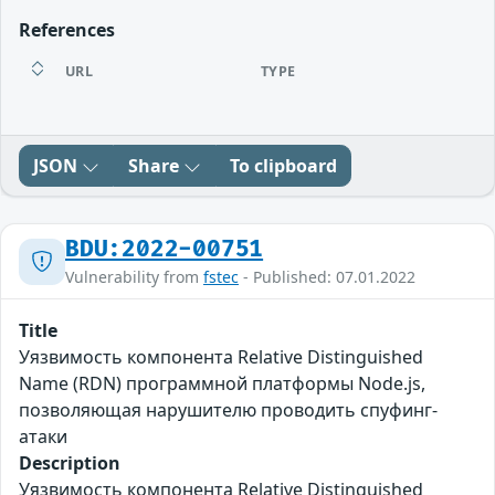
References
URL
TYPE
JSON
Share
To clipboard
BDU:2022-00751
Vulnerability from
fstec
- Published: 07.01.2022
Title
Уязвимость компонента Relative Distinguished
Name (RDN) программной платформы Node.js,
позволяющая нарушителю проводить спуфинг-
атаки
Description
Уязвимость компонента Relative Distinguished