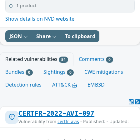
1 product
Show details on NVD website
JSON
Share
To clipboard
Related vulnerabilities
Comments
54
0
Bundles
Sightings
CWE mitigations
0
0
Detection rules
ATT&CK
EMB3D
CERTFR-2022-AVI-097
Vulnerability from
certfr_avis
- Published: - Updated: