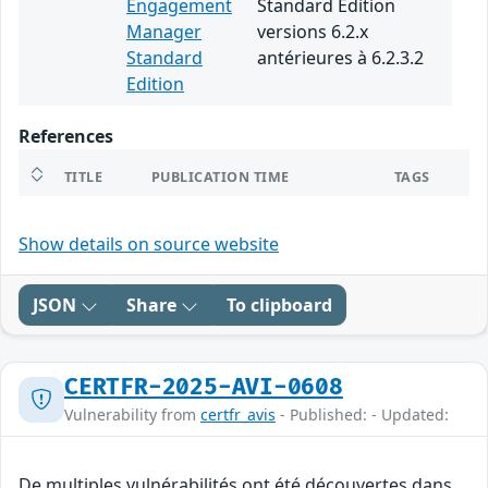
Engagement
Standard Edition
Manager
versions 6.2.x
Standard
antérieures à 6.2.3.2
Edition
References
TITLE
PUBLICATION TIME
TAGS
Show details on source website
JSON
Share
To clipboard
CERTFR-2025-AVI-0608
Vulnerability from
certfr_avis
- Published: - Updated:
De multiples vulnérabilités ont été découvertes dans