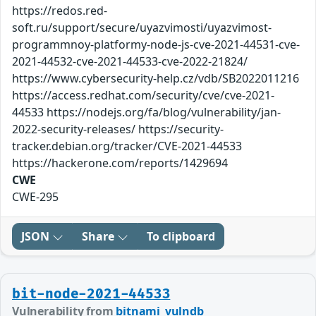
https://redos.red-
soft.ru/support/secure/uyazvimosti/uyazvimost-
programmnoy-platformy-node-js-cve-2021-44531-cve-
2021-44532-cve-2021-44533-cve-2022-21824/
https://www.cybersecurity-help.cz/vdb/SB2022011216
https://access.redhat.com/security/cve/cve-2021-
44533 https://nodejs.org/fa/blog/vulnerability/jan-
2022-security-releases/ https://security-
tracker.debian.org/tracker/CVE-2021-44533
https://hackerone.com/reports/1429694
CWE
CWE-295
JSON
Share
To clipboard
bit-node-2021-44533
Vulnerability from
bitnami_vulndb