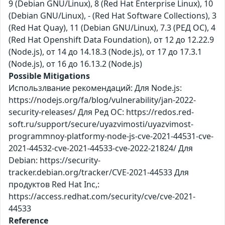
9 (Debian GNU/Linux), 8 (Red Hat Enterprise Linux), 10
(Debian GNU/Linux), - (Red Hat Software Collections), 3
(Red Hat Quay), 11 (Debian GNU/Linux), 7.3 (РЕД ОС), 4
(Red Hat Openshift Data Foundation), от 12 до 12.22.9
(Node.js), от 14 до 14.18.3 (Node.js), от 17 до 17.3.1
(Node.js), от 16 до 16.13.2 (Node.js)
Possible Mitigations
Использлвание рекомендаций: Для Node.js:
https://nodejs.org/fa/blog/vulnerability/jan-2022-
security-releases/ Для Ред ОС: https://redos.red-
soft.ru/support/secure/uyazvimosti/uyazvimost-
programmnoy-platformy-node-js-cve-2021-44531-cve-
2021-44532-cve-2021-44533-cve-2022-21824/ Для
Debian: https://security-
tracker.debian.org/tracker/CVE-2021-44533 Для
продуктов Red Hat Inc,:
https://access.redhat.com/security/cve/cve-2021-
44533
Reference