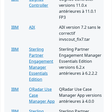
Controller
versions 11.0.x
antérieures à 11.0.1
FP3
IBM
AIX
AIX version 7.2 sans le
correctif
invscout_fix7.tar
IBM
Sterling
Sterling Partner
Partner
Engagement Manager
Engagement
Essentials Edition
Manager
versions 6.2.x
Essentials
antérieures à 6.2.2.2
Edition
IBM
QRadar Use
QRadar Use Case
Case
Manager App versions
Manager App
antérieures à 4.0.0
IBM
Sterling
Sterling Partner