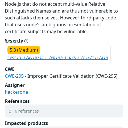
Node.js that do not accept multi-value Relative
Distinguished Names and are thus not vulnerable to
such attacks themselves. However, third-party code
that uses node's ambiguous presentation of
certificate subjects may be vulnerable.
Severity
5.3 (Medium)
CVSS:3.1/AV:N/AC:L/PR:N/UI:N/S:U/C:N/I:L/A:N
CWE
CWE-295
- Improper Certificate Validation (CWE-295)
Assigner
hackerone
References
6 references
Impacted products