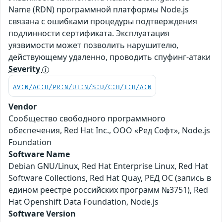
Name (RDN) программной платформы Node.js
связана с ошибками процедуры подтверждения
подлинности сертификата. Эксплуатация
уязвимости может позволить нарушителю,
действующему удаленно, проводить спуфинг-атаки
Severity
AV:N/AC:H/PR:N/UI:N/S:U/C:H/I:H/A:N
Vendor
Сообщество свободного программного
обеспечения, Red Hat Inc., ООО «Ред Софт», Node.js
Foundation
Software Name
Debian GNU/Linux, Red Hat Enterprise Linux, Red Hat
Software Collections, Red Hat Quay, РЕД ОС (запись в
едином реестре российских программ №3751), Red
Hat Openshift Data Foundation, Node.js
Software Version