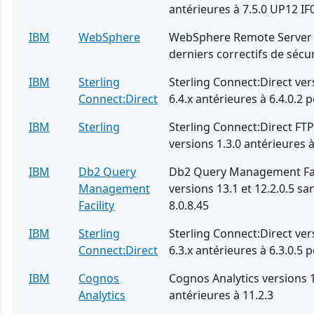
antérieures à 7.5.0 UP12 IF
IBM
WebSphere
WebSphere Remote Server 
derniers correctifs de sécur
IBM
Sterling
Sterling Connect:Direct ver
Connect:Direct
6.4.x antérieures à 6.4.0.2 
IBM
Sterling
Sterling Connect:Direct FT
versions 1.3.0 antérieures à
IBM
Db2 Query
Db2 Query Management Fac
Management
versions 13.1 et 12.2.0.5 san
Facility
8.0.8.45
IBM
Sterling
Sterling Connect:Direct ver
Connect:Direct
6.3.x antérieures à 6.3.0.5 
IBM
Cognos
Cognos Analytics versions 1
Analytics
antérieures à 11.2.3