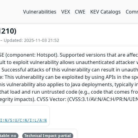
Vulnerabilities
VEX
CWE
KEV Catalogs
Comm
1210)
 – Updated: 2025-11-03 21:52
a SE (component: Hotspot). Supported versions that are affec
icult to exploit vulnerability allows unauthenticated attacke
Successful attacks of this vulnerability can result in unaut
te: This vulnerability can be exploited by using APIs in the 
his vulnerability also applies to Java deployments, typically
that load and run untrusted code (e.g., code that comes from
tegrity impacts). CVSS Vector: (CVSS:3.1/AV:N/AC:H/PR:N/UI:N
UI:N/S:U/C:N/I:L/A:N
able: no
Technical Impact: partial