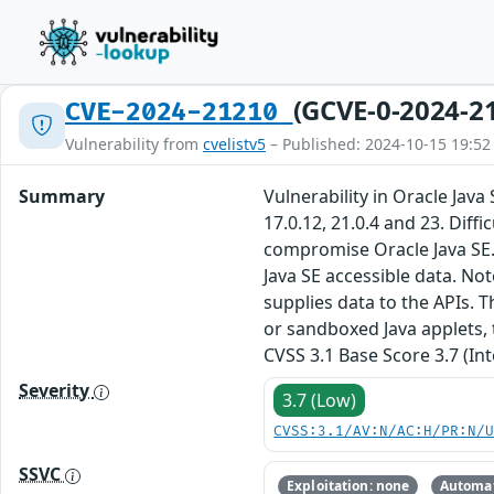
(GCVE-0-2024-2
CVE-2024-21210
Vulnerability from
cvelistv5
– Published: 2024-10-15 19:52
Summary
Vulnerability in Oracle Jav
17.0.12, 21.0.4 and 23. Diff
compromise Oracle Java SE. 
Java SE accessible data. No
supplies data to the APIs. T
or sandboxed Java applets, 
CVSS 3.1 Base Score 3.7 (In
Severity
3.7 (Low)
CVSS:3.1/AV:N/AC:H/PR:N/
SSVC
Exploitation: none
Automat