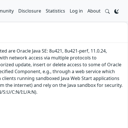
unity
Disclosure
Statistics
Log in
About
ted are Oracle Java SE: 8u421, 8u421-perf, 11.0.24,
r with network access via multiple protocols to
horized update, insert or delete access to some of Oracle
specified Component, e.g., through a web service which
 in clients running sandboxed Java Web Start applications
 the internet) and rely on the Java sandbox for security.
/S:U/C:N/I:L/A:N).