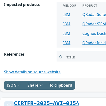
Impacted products
VENDOR
PRODUCT
IBM
QRadar Suite
IBM
QRadar SIE
IBM
Cognos Das
IBM
QRadar Incid
References
TITLE
Show details on source website
JSON
Share
To clipboard
CERTFR-2025-AVI-0154