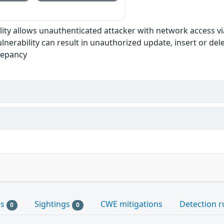
ability allows unauthenticated attacker with network access 
ulnerability can result in unauthorized update, insert or del
repancy
es
Sightings
CWE mitigations
Detection r
0
0