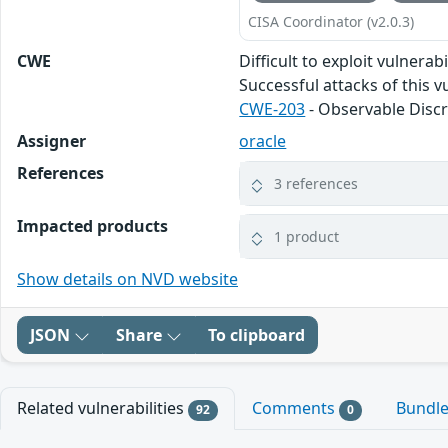
CISA Coordinator (v2.0.3)
CWE
Difficult to exploit vulner
Successful attacks of this v
CWE-203
- Observable Disc
Assigner
oracle
References
3 references
Impacted products
1 product
Show details on NVD website
JSON
Share
To clipboard
Related vulnerabilities
Comments
Bundl
92
0