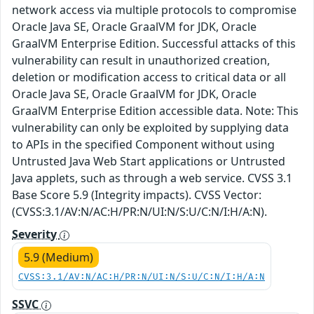
network access via multiple protocols to compromise
Oracle Java SE, Oracle GraalVM for JDK, Oracle
GraalVM Enterprise Edition. Successful attacks of this
vulnerability can result in unauthorized creation,
deletion or modification access to critical data or all
Oracle Java SE, Oracle GraalVM for JDK, Oracle
GraalVM Enterprise Edition accessible data. Note: This
vulnerability can only be exploited by supplying data
to APIs in the specified Component without using
Untrusted Java Web Start applications or Untrusted
Java applets, such as through a web service. CVSS 3.1
Base Score 5.9 (Integrity impacts). CVSS Vector:
(CVSS:3.1/AV:N/AC:H/PR:N/UI:N/S:U/C:N/I:H/A:N).
Severity
5.9 (Medium)
CVSS:3.1/AV:N/AC:H/PR:N/UI:N/S:U/C:N/I:H/A:N
SSVC