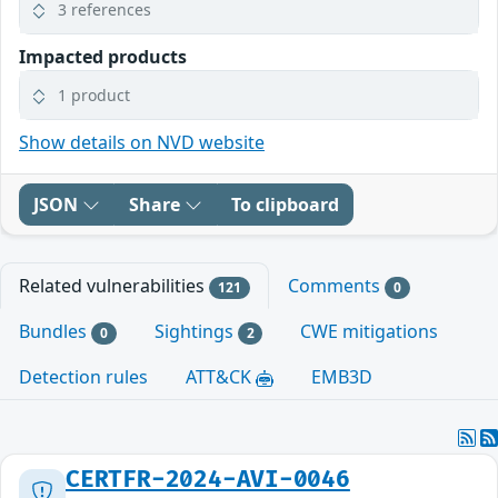
3 references
Impacted products
1 product
Show details on NVD website
JSON
Share
To clipboard
Related vulnerabilities
Comments
121
0
Bundles
Sightings
CWE mitigations
0
2
Detection rules
ATT&CK
EMB3D
CERTFR-2024-AVI-0046