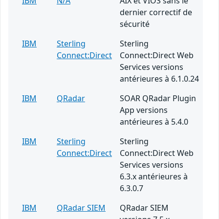
IBM
N/A
AIX et VIOS sans le
dernier correctif de
sécurité
IBM
Sterling
Sterling
Connect:Direct
Connect:Direct Web
Services versions
antérieures à 6.1.0.24
IBM
QRadar
SOAR QRadar Plugin
App versions
antérieures à 5.4.0
IBM
Sterling
Sterling
Connect:Direct
Connect:Direct Web
Services versions
6.3.x antérieures à
6.3.0.7
IBM
QRadar SIEM
QRadar SIEM