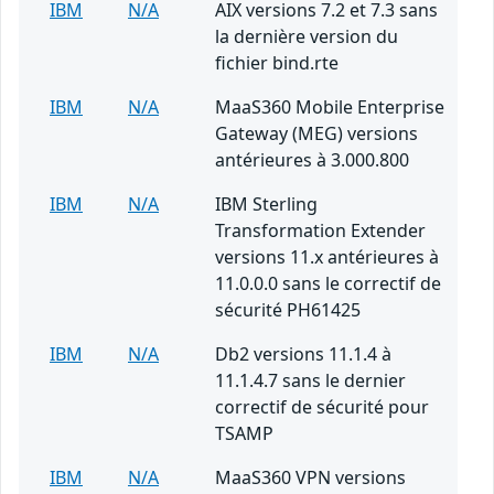
IBM
N/A
AIX versions 7.2 et 7.3 sans
la dernière version du
fichier bind.rte
IBM
N/A
MaaS360 Mobile Enterprise
Gateway (MEG) versions
antérieures à 3.000.800
IBM
N/A
IBM Sterling
Transformation Extender
versions 11.x antérieures à
11.0.0.0 sans le correctif de
sécurité PH61425
IBM
N/A
Db2 versions 11.1.4 à
11.1.4.7 sans le dernier
correctif de sécurité pour
TSAMP
IBM
N/A
MaaS360 VPN versions