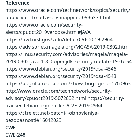
Reference
https://www.oracle.com/technetwork/topics/security/
public-vuln-to-advisory-mapping-093627.html
https://www.oracle.com/security-
alerts/cpuoct2019verbose.html#JAVA
https://nvd.nist.gov/vuln/detail/CVE-2019-2964
https://advisories.mageia.org/MGASA-2019-0302.html
https://linuxsecurity.com/advisories/mageia/mageia-
2019-0302-java-1-8-0-openjdk-security-update-19-07-54
https://www.debian.org/security/2019/dsa-4546
https://www.debian.org/security/2019/dsa-4548
https://bugzilla.redhat.com/show_bug.cgi?id=1760963
http://www.oracle.com/technetwork/security-
advisory/cpuoct2019-5072832.html https://security-
tracker.debian.org/tracker/CVE-2019-2964
https://strelets.net/patchi-i-obnovleniya-
bezopasnosti#16012023
CWE
CWE-248