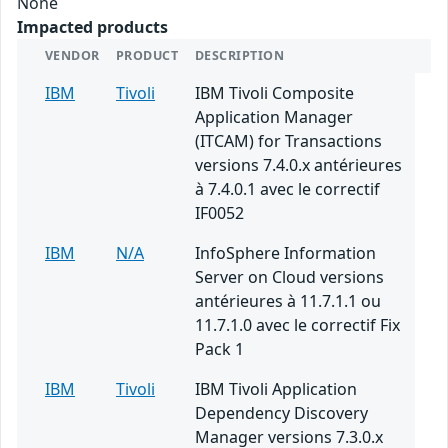
None
Impacted products
VENDOR
PRODUCT
DESCRIPTION
IBM
Tivoli
IBM Tivoli Composite
Application Manager
(ITCAM) for Transactions
versions 7.4.0.x antérieures
à 7.4.0.1 avec le correctif
IF0052
IBM
N/A
InfoSphere Information
Server on Cloud versions
antérieures à 11.7.1.1 ou
11.7.1.0 avec le correctif Fix
Pack 1
IBM
Tivoli
IBM Tivoli Application
Dependency Discovery
Manager versions 7.3.0.x