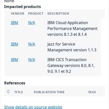
None
Impacted products
VENDOR
PRODUCT
DESCRIPTION
IBM
N/A
IBM Cloud Application
Performance Management
versions 8.1.3 et 8.1.4
IBM
N/A
Jazz for Service
Management version 1.1.3
IBM
N/A
IBM CICS Transaction
Gateway versions 8.0, 8.1,
9.0, 9.1 et 9.2
References
TITLE
PUBLICATION TIME
TAGS
Show details on source website