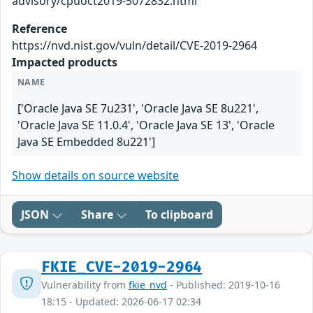
advisory/cpuoct2019-5072832.html
Reference
https://nvd.nist.gov/vuln/detail/CVE-2019-2964
Impacted products
NAME
['Oracle Java SE 7u231', 'Oracle Java SE 8u221',
'Oracle Java SE 11.0.4', 'Oracle Java SE 13', 'Oracle
Java SE Embedded 8u221']
Show details on source website
JSON
Share
To clipboard
FKIE_CVE-2019-2964
Vulnerability from
fkie_nvd
- Published: 2019-10-16
18:15 - Updated: 2026-06-17 02:34