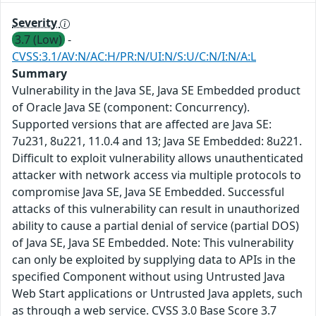
Severity
3.7 (Low)
-
CVSS:3.1/AV:N/AC:H/PR:N/UI:N/S:U/C:N/I:N/A:L
Summary
Vulnerability in the Java SE, Java SE Embedded product
of Oracle Java SE (component: Concurrency).
Supported versions that are affected are Java SE:
7u231, 8u221, 11.0.4 and 13; Java SE Embedded: 8u221.
Difficult to exploit vulnerability allows unauthenticated
attacker with network access via multiple protocols to
compromise Java SE, Java SE Embedded. Successful
attacks of this vulnerability can result in unauthorized
ability to cause a partial denial of service (partial DOS)
of Java SE, Java SE Embedded. Note: This vulnerability
can only be exploited by supplying data to APIs in the
specified Component without using Untrusted Java
Web Start applications or Untrusted Java applets, such
as through a web service. CVSS 3.0 Base Score 3.7