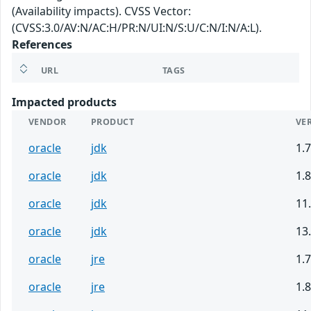
(Availability impacts). CVSS Vector:
(CVSS:3.0/AV:N/AC:H/PR:N/UI:N/S:U/C:N/I:N/A:L).
References
URL
TAGS
Impacted products
VENDOR
PRODUCT
VE
oracle
jdk
1.7
oracle
jdk
1.8
oracle
jdk
11.
oracle
jdk
13.
oracle
jre
1.7
oracle
jre
1.8