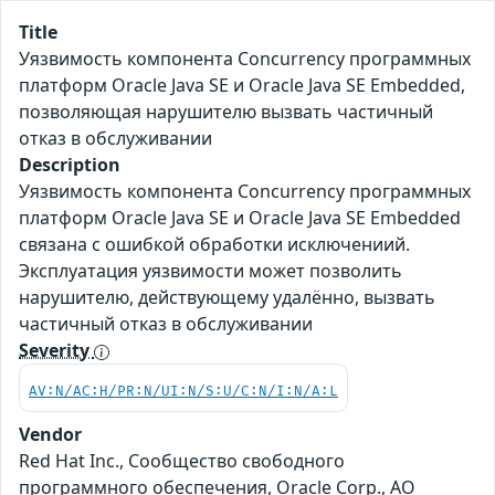
Title
Уязвимость компонента Concurrency программных
платформ Oracle Java SE и Oracle Java SE Embedded,
позволяющая нарушителю вызвать частичный
отказ в обслуживании
Description
Уязвимость компонента Concurrency программных
платформ Oracle Java SE и Oracle Java SE Embedded
связана с ошибкой обработки исключениий.
Эксплуатация уязвимости может позволить
нарушителю, действующему удалённо, вызвать
частичный отказ в обслуживании
Severity
AV:N/AC:H/PR:N/UI:N/S:U/C:N/I:N/A:L
Vendor
Red Hat Inc., Сообщество свободного
программного обеспечения, Oracle Corp., АО