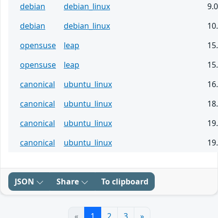
debian
debian_linux
9.0
debian
debian_linux
10
opensuse
leap
15
opensuse
leap
15
canonical
ubuntu_linux
16
canonical
ubuntu_linux
18
canonical
ubuntu_linux
19
canonical
ubuntu_linux
19
JSON
Share
To clipboard
«
1
2
3
»