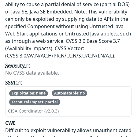
ability to cause a partial denial of service (partial DOS)
of Java SE, Java SE Embedded. Note: This vulnerability
can only be exploited by supplying data to APIs in the
specified Component without using Untrusted Java
Web Start applications or Untrusted Java applets, such
as through a web service. CVSS 3.0 Base Score 3.7
(Availability impacts). CVSS Vector:
(CVSS:3.0/AV:N/AC:H/PR:N/UI:N/S:U/C:N/I:N/A:L).
Severity
No CVSS data available.
SSVC
Exploitation: none
Automatable: no
Technical Impact: partial
CISA Coordinator (v2.0.3)
CWE
Difficult to exploit vulnerability allows unauthenticated