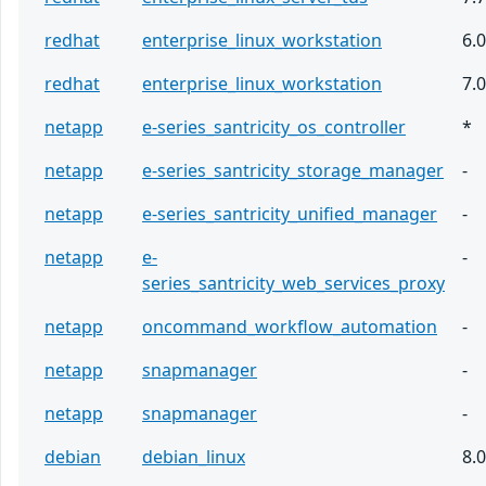
redhat
enterprise_linux_workstation
6.0
redhat
enterprise_linux_workstation
7.0
netapp
e-series_santricity_os_controller
*
netapp
e-series_santricity_storage_manager
-
netapp
e-series_santricity_unified_manager
-
netapp
e-
-
series_santricity_web_services_proxy
netapp
oncommand_workflow_automation
-
netapp
snapmanager
-
netapp
snapmanager
-
debian
debian_linux
8.0