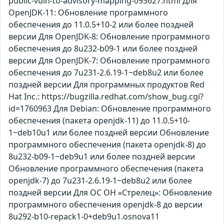
public-vuln-to-advisory-mapping-093627.html Для
OpenJDK-11: Обновление программного
обеспечения до 11.0.5+10-2 или более поздней
версии Для OpenJDK-8: Обновление программного
обеспечения до 8u232-b09-1 или более поздней
версии Для OpenJDK-7: Обновление программного
обеспечения до 7u231-2.6.19-1~deb8u2 или более
поздней версии Для программных продуктов Red
Hat Inc.: https://bugzilla.redhat.com/show_bug.cgi?
id=1760963 Для Debian: Обновление программного
обеспечения (пакета openjdk-11) до 11.0.5+10-
1~deb10u1 или более поздней версии Обновление
программного обеспечения (пакета openjdk-8) до
8u232-b09-1~deb9u1 или более поздней версии
Обновление программного обеспечения (пакета
openjdk-7) до 7u231-2.6.19-1~deb8u2 или более
поздней версии Для ОС ОН «Стрелец»: Обновление
программного обеспечения openjdk-8 до версии
8u292-b10-repack1-0+deb9u1.osnova11