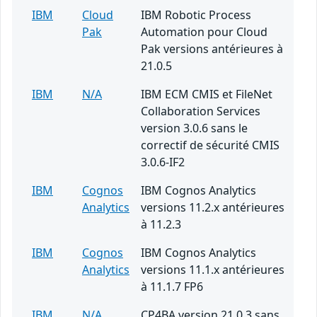
IBM
Cloud
IBM Robotic Process
Pak
Automation pour Cloud
Pak versions antérieures à
21.0.5
IBM
N/A
IBM ECM CMIS et FileNet
Collaboration Services
version 3.0.6 sans le
correctif de sécurité CMIS
3.0.6-IF2
IBM
Cognos
IBM Cognos Analytics
Analytics
versions 11.2.x antérieures
à 11.2.3
IBM
Cognos
IBM Cognos Analytics
Analytics
versions 11.1.x antérieures
à 11.1.7 FP6
IBM
N/A
CP4BA version 21.0.3 sans