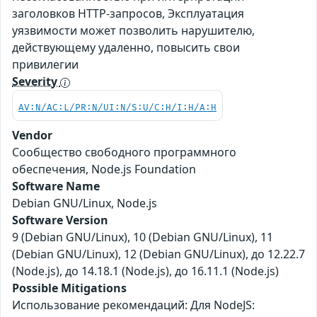
заголовков HTTP-запросов, Эксплуатация
уязвимости может позволить нарушителю,
действующему удаленно, повысить свои
привилегии
Severity
AV:N/AC:L/PR:N/UI:N/S:U/C:H/I:H/A:H
Vendor
Сообщество свободного программного
обеспечения, Node.js Foundation
Software Name
Debian GNU/Linux, Node.js
Software Version
9 (Debian GNU/Linux), 10 (Debian GNU/Linux), 11
(Debian GNU/Linux), 12 (Debian GNU/Linux), до 12.22.7
(Node.js), до 14.18.1 (Node.js), до 16.11.1 (Node.js)
Possible Mitigations
Использование рекомендаций: Для NodeJS: