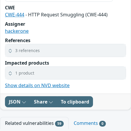
CWE
CWE-444
- HTTP Request Smuggling (CWE-444)
Assigner
hackerone
References
3 references
Impacted products
1 product
Show details on NVD website
JSON
Share
To clipboard
Related vulnerabilities
Comments
59
0