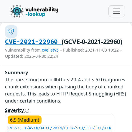
(GCVE-0-2021-22960)
CVE-2021-22960
Vulnerability from
cvelistv5
– Published: 2021-11-03 19:22 –
Updated: 2025-04-30 22:24
Summary
The parse function in llhttp < 2.1.4 and < 6.0.6. ignores
chunk extensions when parsing the body of chunked
requests. This leads to HTTP Request Smuggling (HRS)
under certain conditions.
Severity
6.5 (Medium)
CVSS:3.1/AV:N/AC:L/PR:N/UI:N/S:U/C:L/I:L/A:N