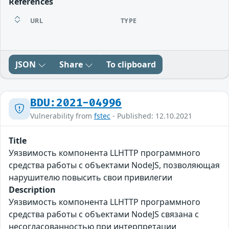
References
URL
TYPE
JSON
Share
To clipboard
BDU:2021-04996
Vulnerability from
fstec
- Published: 12.10.2021
Title
Уязвимость компонента LLHTTP программного
средства работы с объектами NodeJS, позволяющая
нарушителю повысить свои привилегии
Description
Уязвимость компонента LLHTTP программного
средства работы с объектами NodeJS связана с
несогласованностью при интерпретации