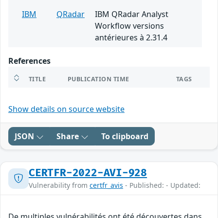
IBM
QRadar
IBM QRadar Analyst
Workflow versions
antérieures à 2.31.4
References
TITLE
PUBLICATION TIME
TAGS
Show details on source website
JSON
Share
To clipboard
CERTFR-2022-AVI-928
Vulnerability from
certfr_avis
- Published: - Updated:
De multiples vulnérabilités ont été découvertes dans