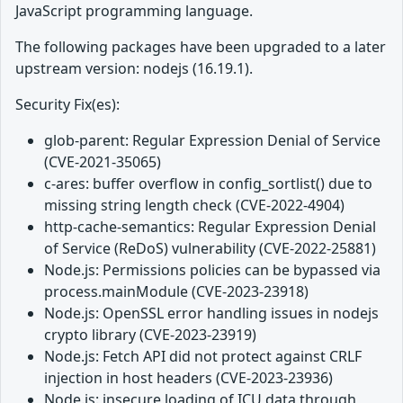
JavaScript programming language.
The following packages have been upgraded to a later
upstream version: nodejs (16.19.1).
Security Fix(es):
glob-parent: Regular Expression Denial of Service
(CVE-2021-35065)
c-ares: buffer overflow in config_sortlist() due to
missing string length check (CVE-2022-4904)
http-cache-semantics: Regular Expression Denial
of Service (ReDoS) vulnerability (CVE-2022-25881)
Node.js: Permissions policies can be bypassed via
process.mainModule (CVE-2023-23918)
Node.js: OpenSSL error handling issues in nodejs
crypto library (CVE-2023-23919)
Node.js: Fetch API did not protect against CRLF
injection in host headers (CVE-2023-23936)
Node.js: insecure loading of ICU data through