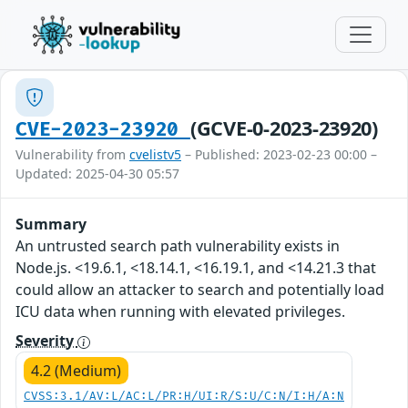
(GCVE-0-2023-23920)
CVE-2023-23920
Vulnerability from
cvelistv5
– Published: 2023-02-23 00:00 –
Updated: 2025-04-30 05:57
Summary
An untrusted search path vulnerability exists in
Node.js. <19.6.1, <18.14.1, <16.19.1, and <14.21.3 that
could allow an attacker to search and potentially load
ICU data when running with elevated privileges.
Severity
4.2 (Medium)
CVSS:3.1/AV:L/AC:L/PR:H/UI:R/S:U/C:N/I:H/A:N