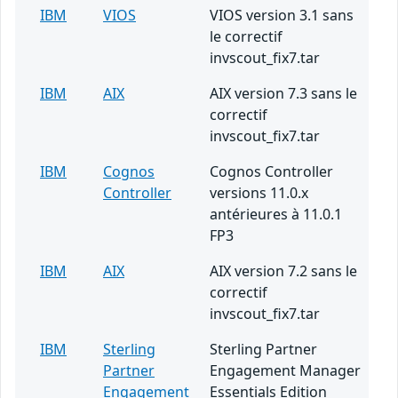
IBM
VIOS
VIOS version 3.1 sans
le correctif
invscout_fix7.tar
IBM
AIX
AIX version 7.3 sans le
correctif
invscout_fix7.tar
IBM
Cognos
Cognos Controller
Controller
versions 11.0.x
antérieures à 11.0.1
FP3
IBM
AIX
AIX version 7.2 sans le
correctif
invscout_fix7.tar
IBM
Sterling
Sterling Partner
Partner
Engagement Manager
Engagement
Essentials Edition