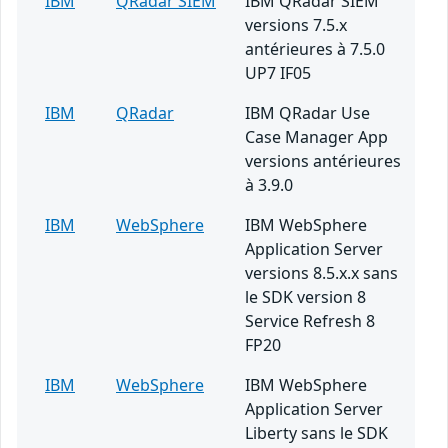
IBM
QRadar SIEM
IBM QRadar SIEM
versions 7.5.x
antérieures à 7.5.0
UP7 IF05
IBM
QRadar
IBM QRadar Use
Case Manager App
versions antérieures
à 3.9.0
IBM
WebSphere
IBM WebSphere
Application Server
versions 8.5.x.x sans
le SDK version 8
Service Refresh 8
FP20
IBM
WebSphere
IBM WebSphere
Application Server
Liberty sans le SDK