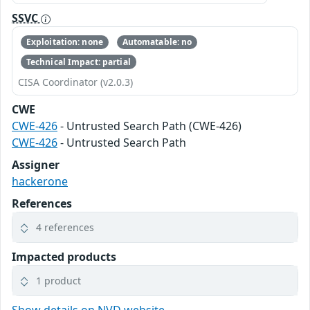
SSVC
Exploitation: none
Automatable: no
Technical Impact: partial
CISA Coordinator (v2.0.3)
CWE
CWE-426
- Untrusted Search Path (CWE-426)
CWE-426
- Untrusted Search Path
Assigner
hackerone
References
4 references
Impacted products
1 product
Show details on NVD website