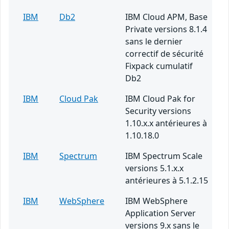
IBM
Db2
IBM Cloud APM, Base
Private versions 8.1.4
sans le dernier
correctif de sécurité
Fixpack cumulatif
Db2
IBM
Cloud Pak
IBM Cloud Pak for
Security versions
1.10.x.x antérieures à
1.10.18.0
IBM
Spectrum
IBM Spectrum Scale
versions 5.1.x.x
antérieures à 5.1.2.15
IBM
WebSphere
IBM WebSphere
Application Server
versions 9.x sans le