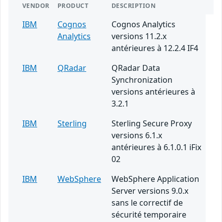
VENDOR
PRODUCT
DESCRIPTION
IBM
Cognos
Cognos Analytics
Analytics
versions 11.2.x
antérieures à 12.2.4 IF4
IBM
QRadar
QRadar Data
Synchronization
versions antérieures à
3.2.1
IBM
Sterling
Sterling Secure Proxy
versions 6.1.x
antérieures à 6.1.0.1 iFix
02
IBM
WebSphere
WebSphere Application
Server versions 9.0.x
sans le correctif de
sécurité temporaire