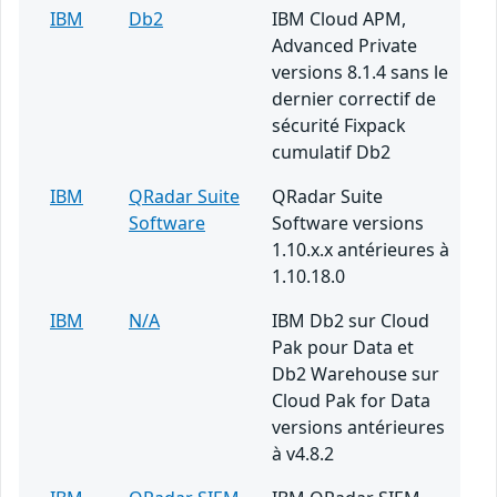
IBM
Db2
IBM Cloud APM,
Advanced Private
versions 8.1.4 sans le
dernier correctif de
sécurité Fixpack
cumulatif Db2
IBM
QRadar Suite
QRadar Suite
Software
Software versions
1.10.x.x antérieures à
1.10.18.0
IBM
N/A
IBM Db2 sur Cloud
Pak pour Data et
Db2 Warehouse sur
Cloud Pak for Data
versions antérieures
à v4.8.2