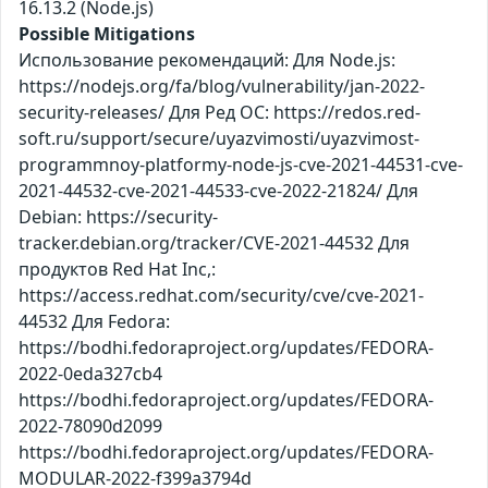
16.13.2 (Node.js)
Possible Mitigations
Использование рекомендаций: Для Node.js:
https://nodejs.org/fa/blog/vulnerability/jan-2022-
security-releases/ Для Ред ОС: https://redos.red-
soft.ru/support/secure/uyazvimosti/uyazvimost-
programmnoy-platformy-node-js-cve-2021-44531-cve-
2021-44532-cve-2021-44533-cve-2022-21824/ Для
Debian: https://security-
tracker.debian.org/tracker/CVE-2021-44532 Для
продуктов Red Hat Inc,:
https://access.redhat.com/security/cve/cve-2021-
44532 Для Fedora:
https://bodhi.fedoraproject.org/updates/FEDORA-
2022-0eda327cb4
https://bodhi.fedoraproject.org/updates/FEDORA-
2022-78090d2099
https://bodhi.fedoraproject.org/updates/FEDORA-
MODULAR-2022-f399a3794d