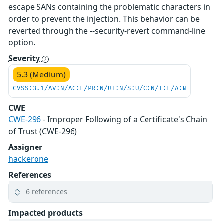
escape SANs containing the problematic characters in
order to prevent the injection. This behavior can be
reverted through the --security-revert command-line
option.
Severity
5.3 (Medium)
CVSS:3.1/AV:N/AC:L/PR:N/UI:N/S:U/C:N/I:L/A:N
CWE
CWE-296
- Improper Following of a Certificate's Chain
of Trust (CWE-296)
Assigner
hackerone
References
6 references
Impacted products