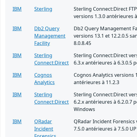
IBM
Sterling
Sterling Connect:Direct FT
versions 1.3.0 antérieures à
IBM
Db2 Query
Db2 Query Management Fac
Management
versions 13.1 et 12.2.0.5 san
Facility
8.0.8.45
IBM
Sterling
Sterling Connect:Direct ver
Connect:Direct
6.3.x antérieures à 6.3.0.5 
IBM
Cognos
Cognos Analytics versions 1
Analytics
antérieures à 11.2.3
IBM
Sterling
Sterling Connect:Direct ver
Connect:Direct
6.2.x antérieures à 6.2.0.7 
Windows
IBM
QRadar
QRadar Incident Forensics 
Incident
7.5.0 antérieures à 7.5.0 UP
Forensics