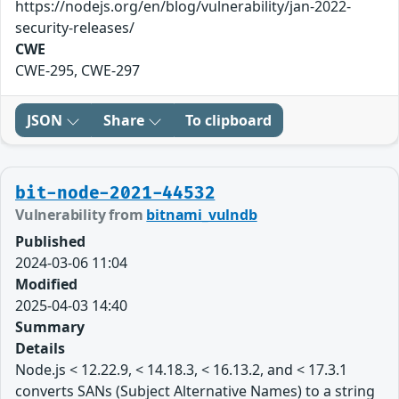
https://nodejs.org/en/blog/vulnerability/jan-2022-
security-releases/
CWE
CWE-295, CWE-297
JSON
Share
To clipboard
bit-node-2021-44532
Vulnerability from
bitnami_vulndb
Published
2024-03-06 11:04
Modified
2025-04-03 14:40
Summary
Details
Node.js < 12.22.9, < 14.18.3, < 16.13.2, and < 17.3.1
converts SANs (Subject Alternative Names) to a string