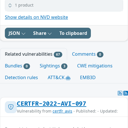
1 product
Show details on NVD website
JSON
Share
To clipboard
Related vulnerabilities
Comments
67
0
Bundles
Sightings
CWE mitigations
0
3
Detection rules
ATT&CK
EMB3D
CERTFR-2022-AVI-097
Vulnerability from
certfr_avis
- Published: - Updated: