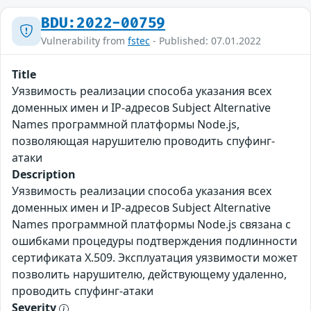
BDU:2022-00759
Vulnerability from
fstec
- Published: 07.01.2022
Title
Уязвимость реализации способа указания всех
доменных имен и IP-адресов Subject Alternative
Names программной платформы Node.js,
позволяющая нарушителю проводить спуфинг-
атаки
Description
Уязвимость реализации способа указания всех
доменных имен и IP-адресов Subject Alternative
Names программной платформы Node.js связана с
ошибками процедуры подтверждения подлинности
сертификата X.509. Эксплуатация уязвимости может
позволить нарушителю, действующему удаленно,
проводить спуфинг-атаки
Severity