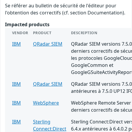
Se référer au bulletin de sécurité de l'éditeur pour
l'obtention des correctifs (cf. section Documentation).
Impacted products
VENDOR
PRODUCT
DESCRIPTION
IBM
QRadar SIEM
QRadar SIEM versions 7.5.0
derniers correctifs de sécu
les protocoles GoogleClou
GoogleCommon et
GoogleGSuiteActivityRepor
IBM
QRadar SIEM
QRadar SIEM versions 7.5.0
antérieures à 7.5.0 UP12 IF
IBM
WebSphere
WebSphere Remote Server 
derniers correctifs de sécur
IBM
Sterling
Sterling Connect:Direct ver
Connect:Direct
6.4.x antérieures à 6.4.0.2 