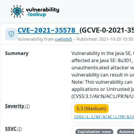
(GCVE-0-2021-3
CVE-2021-35578
Vulnerability from
cvelistv5
– Published: 2021-10-20 10:50
Summary
Vulnerability in the Java S
affected are Java SE: 8u301,
unauthenticated attacker wi
vulnerability can result in 
Note: This vulnerability ca
applications or Untrusted Ja
(CVSS:3.1/AV:N/AC:L/PR:N/UI
Severity
5.3 (Medium)
CVSS:3.1/AV:N/AC:L/PR:N/
SSVC
Exploitation: none
Automat