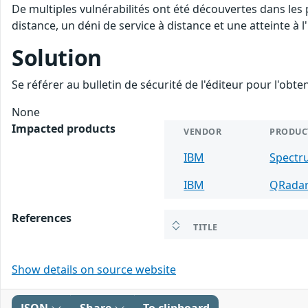
De multiples vulnérabilités ont été découvertes dans les
distance, un déni de service à distance et une atteinte à 
Solution
Se référer au bulletin de sécurité de l'éditeur pour l'obt
None
Impacted products
VENDOR
PRODUC
IBM
Spectr
IBM
QRada
References
TITLE
Show details on source website
JSON
Share
To clipboard