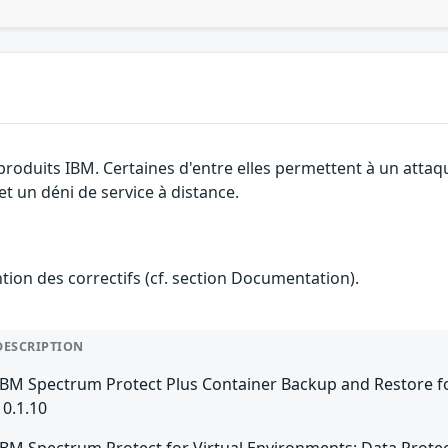
 produits IBM. Certaines d'entre elles permettent à un att
et un déni de service à distance.
ention des correctifs (cf. section Documentation).
DESCRIPTION
IBM Spectrum Protect Plus Container Backup and Restore fo
10.1.10
IBM Spectrum Protect for Virtual Environments: Data Protec