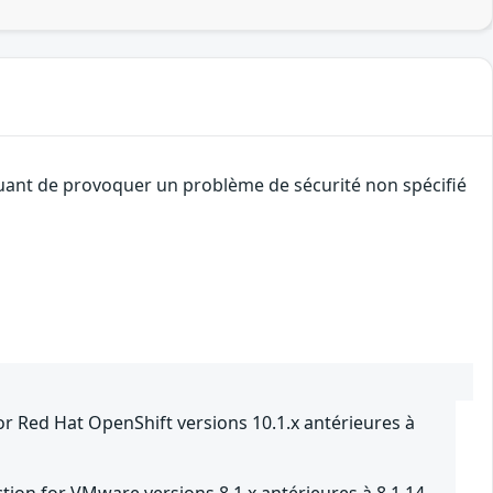
aquant de provoquer un problème de sécurité non spécifié
r Red Hat OpenShift versions 10.1.x antérieures à
tion for VMware versions 8.1.x antérieures à 8.1.14