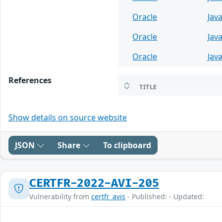
Oracle
Jav
Oracle
Jav
Oracle
Jav
References
TITLE
Show details on source website
JSON
Share
To clipboard
CERTFR-2022-AVI-205
Vulnerability from
certfr_avis
- Published: - Updated: