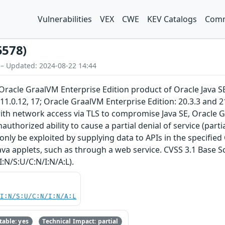
Vulnerabilities
VEX
CWE
KEV Catalogs
Comm
5578)
 – Updated: 2024-08-22 14:44
E, Oracle GraalVM Enterprise Edition product of Oracle Java 
 11.0.12, 17; Oracle GraalVM Enterprise Edition: 20.3.3 and 21
th network access via TLS to compromise Java SE, Oracle Gr
unauthorized ability to cause a partial denial of service (par
n only be exploited by supplying data to APIs in the specif
va applets, such as through a web service. CVSS 3.1 Base Sco
:N/S:U/C:N/I:N/A:L).
UI:N/S:U/C:N/I:N/A:L
able: yes
Technical Impact: partial