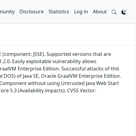
unity
Disclosure
Statistics
Log in
About
SE (component: JSSE). Supported versions that are
.2.0. Easily exploitable vulnerability allows
aalVM Enterprise Edition. Successful attacks of this
tial DOS) of Java SE, Oracle GraalVM Enterprise Edition.
ied Component without using Untrusted Java Web Start
re 5.3 (Availability impacts). CVSS Vector: