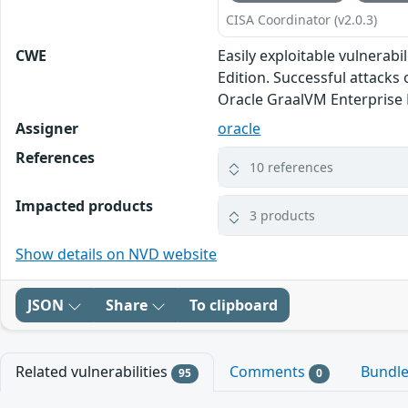
CISA Coordinator (v2.0.3)
CWE
Easily exploitable vulnerab
Edition. Successful attacks o
Oracle GraalVM Enterprise 
Assigner
oracle
References
10 references
Impacted products
3 products
Show details on NVD website
JSON
Share
To clipboard
Related vulnerabilities
Comments
Bundl
95
0