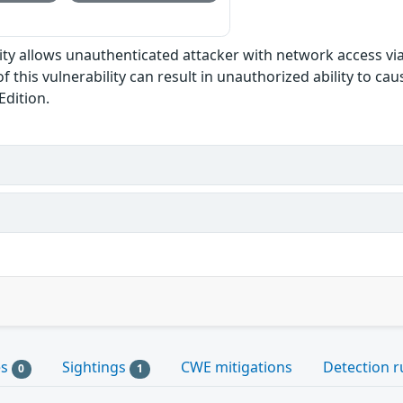
ility allows unauthenticated attacker with network access v
f this vulnerability can result in unauthorized ability to caus
Edition.
es
Sightings
CWE mitigations
Detection r
0
1