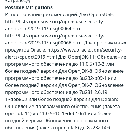
«Стрелец»)
Possible Mitigations
Использование рекомендаций: Для OpenSUSE:
http://lists.opensuse.org/opensuse-security-
announce/2019-11/msg00064.html
http://lists.opensuse.org/opensuse-security-
announce/2019-11/msg00066.html Для программных
продуктов Oracle: https://www.oracle.com/security-
alerts/cpuoct2019.html Для OpenJDK-11: Обновление
программного обеспечения до 11.0.5+10-2 или
более поздней версии Для OpenJDK-8: Обновление
программного обеспечения до 8u232-b09-1 или
более поздней версии Для OpenJDK-7: Обновление
программного обеспечения до 7u231-2.6.19-
1~deb8u2 или более поздней версии Для Debian:
Обновление программного обеспечения (пакета
openjdk-11) до 11.0.5+10-1~deb10u1 или более
поздней версии Обновление программного
обеспечения (пакета openjdk-8) до 8u232-b09-