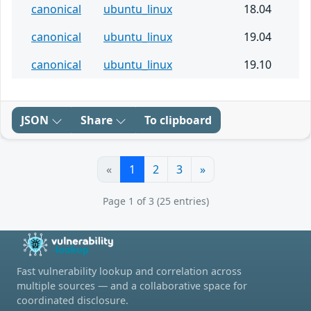
canonical
ubuntu_linux
18.04
canonical
ubuntu_linux
19.04
canonical
ubuntu_linux
19.10
JSON
Share
To clipboard
«
1
2
3
»
Page 1 of 3 (25 entries)
Fast vulnerability lookup and correlation across
multiple sources — and a collaborative space for
coordinated disclosure.