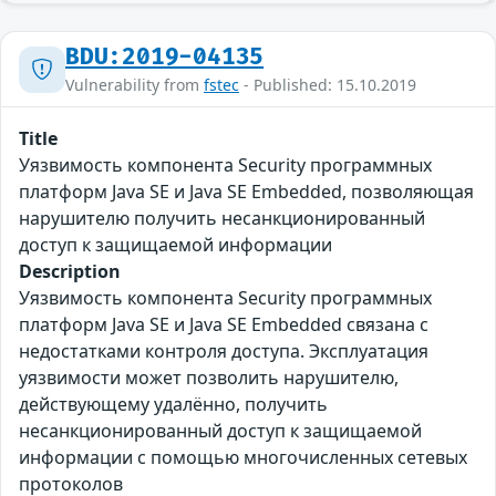
BDU:2019-04135
Vulnerability from
fstec
- Published: 15.10.2019
Title
Уязвимость компонента Security программных
платформ Java SE и Java SE Embedded, позволяющая
нарушителю получить несанкционированный
доступ к защищаемой информации
Description
Уязвимость компонента Security программных
платформ Java SE и Java SE Embedded связана с
недостатками контроля доступа. Эксплуатация
уязвимости может позволить нарушителю,
действующему удалённо, получить
несанкционированный доступ к защищаемой
информации с помощью многочисленных сетевых
протоколов