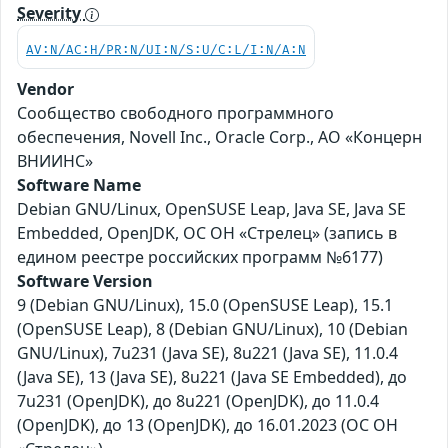
Severity
AV:N/AC:H/PR:N/UI:N/S:U/C:L/I:N/A:N
Vendor
Сообщество свободного программного
обеспечения, Novell Inc., Oracle Corp., АО «Концерн
ВНИИНС»
Software Name
Debian GNU/Linux, OpenSUSE Leap, Java SE, Java SE
Embedded, OpenJDK, ОС ОН «Стрелец» (запись в
едином реестре российских программ №6177)
Software Version
9 (Debian GNU/Linux), 15.0 (OpenSUSE Leap), 15.1
(OpenSUSE Leap), 8 (Debian GNU/Linux), 10 (Debian
GNU/Linux), 7u231 (Java SE), 8u221 (Java SE), 11.0.4
(Java SE), 13 (Java SE), 8u221 (Java SE Embedded), до
7u231 (OpenJDK), до 8u221 (OpenJDK), до 11.0.4
(OpenJDK), до 13 (OpenJDK), до 16.01.2023 (ОС ОН