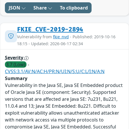
JSON
Share
To clipboard
FKIE_CVE-2019-2894
Vulnerability from
fkie_nvd
- Published: 2019-10-16
18:15 - Updated: 2026-06-17 02:34
Severity
3.7 (Low)
-
CVSS:3.1/AV:N/AC:H/PR:N/UI:N/S:U/C:L/I:N/A:N
Summary
Vulnerability in the Java SE, Java SE Embedded product
of Oracle Java SE (component: Security). Supported
versions that are affected are Java SE: 7u231, 8u221,
11.0.4 and 13; Java SE Embedded: 8u221. Difficult to
exploit vulnerability allows unauthenticated attacker
with network access via multiple protocols to
compromise Java SE, Java SE Embedded. Successful