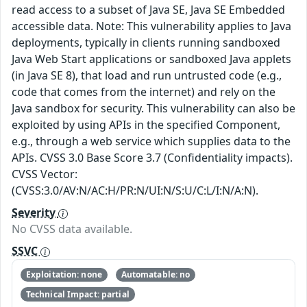
read access to a subset of Java SE, Java SE Embedded
accessible data. Note: This vulnerability applies to Java
deployments, typically in clients running sandboxed
Java Web Start applications or sandboxed Java applets
(in Java SE 8), that load and run untrusted code (e.g.,
code that comes from the internet) and rely on the
Java sandbox for security. This vulnerability can also be
exploited by using APIs in the specified Component,
e.g., through a web service which supplies data to the
APIs. CVSS 3.0 Base Score 3.7 (Confidentiality impacts).
CVSS Vector:
(CVSS:3.0/AV:N/AC:H/PR:N/UI:N/S:U/C:L/I:N/A:N).
Severity
No CVSS data available.
SSVC
Exploitation: none
Automatable: no
Technical Impact: partial