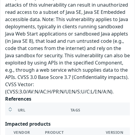
attacks of this vulnerability can result in unauthorized
read access to a subset of Java SE, Java SE Embedded
accessible data. Note: This vulnerability applies to Java
deployments, typically in clients running sandboxed
Java Web Start applications or sandboxed Java applets
(in Java SE 8), that load and run untrusted code (e.g.,
code that comes from the internet) and rely on the
Java sandbox for security. This vulnerability can also be
exploited by using APIs in the specified Component,
e.g., through a web service which supplies data to the
APIs. CVSS 3.0 Base Score 3.7 (Confidentiality impacts).
CVSS Vector:
(CVSS:3.0/AV:N/AC:H/PR:N/UI:N/S:U/C:L/I:N/A:N).
References
URL
TAGS
Impacted products
VENDOR
PRODUCT
VERSION