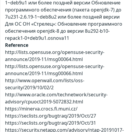
1~deb9u1 или более поздней версии Обновление
программного обеспечения (пакета openjdk-7) до
7u231-2.6.19-1~deb8u2 или более поздней версии
Для ОС ОН «Стрелец»: Обновление программного
обеспечения openjdk-8 до версии 8u292-b10-
repack1-0+deb9u1.osnova11
Reference
http://lists.opensuse.org/opensuse-security-
announce/2019-11/msg00064.html
http://lists.opensuse.org/opensuse-security-
announce/2019-11/msg00066.html
http://www.openwall.com/lists/oss-
security/2019/10/02/2
http://www.oracle.com/technetwork/security-
advisory/cpuoct2019-5072832.html
https://minerva.crocs.fi.muni.cz/
https://seclists.org/bugtraq/2019/Oct/27
https://seclists.org/bugtraq/2019/Oct/31
https://security.netapp.com/advisory/ntap-20191017-