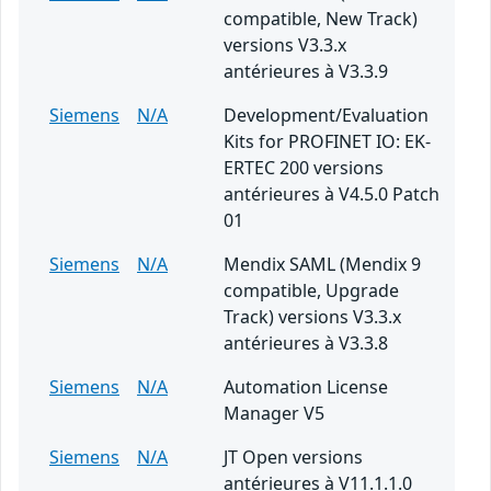
compatible, New Track)
versions V3.3.x
antérieures à V3.3.9
Siemens
N/A
Development/Evaluation
Kits for PROFINET IO: EK-
ERTEC 200 versions
antérieures à V4.5.0 Patch
01
Siemens
N/A
Mendix SAML (Mendix 9
compatible, Upgrade
Track) versions V3.3.x
antérieures à V3.3.8
Siemens
N/A
Automation License
Manager V5
Siemens
N/A
JT Open versions
antérieures à V11.1.1.0