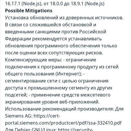
16.17.1 (Node.js), от 18.0.0 до 18.9.1 (Node.js)
Possible Mitigations
Установка обновлений из доверенных источников.
В связи со сложившейся обстановкой и
введенными санкциями против Российской
Федерации рекомендуется устанавливать
обновления программного обеспечения только
после оценки всех сопутствующих рисков.
Компенсирующие меры: - ограничение
подключения к программному продукту из сетей
общего пользования (Интернет); -
сегментирование сети с целью ограничения
доступа к промышленному сегменту из других
подсетей; - применение средств межсетевого
экранирования уровня веб-приложений.
Использование рекомендаций производителя: Для
Siemens AG: https://cert-
portal.siemens.com/productcert/pdf/ssa-332410.pdf
Для Debian GNU/Linux: https://security-