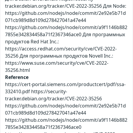
tracker.debian.org/tracker/CVE-2022-35256 Для Node:
https://github.com/nodejs/node/commit/2e92e5b71d
071cb989d8d109d278427041a47e44
https://github.com/nodejs/node/commit/a9f1146b882
7855e342834458a71f2367346ace0 Для программных
продуктов Red Hat Inc.:
https://access.redhat.com/security/cve/CVE-2022-
35256 Для программных продуктов Novell Inc.:
https://www.suse.com/security/cve/CVE-2022-
35256.html
Reference
https://cert-portal.siemens.com/productcert/pdf/ssa-
332410.pdf https://security-
tracker.debian.org/tracker/CVE-2022-35256
https://github.com/nodejs/node/commit/2e92e5b71d
071cb989d8d109d278427041a47e44
https://github.com/nodejs/node/commit/a9f1146b882
7855e342834458a71f2367346ace0