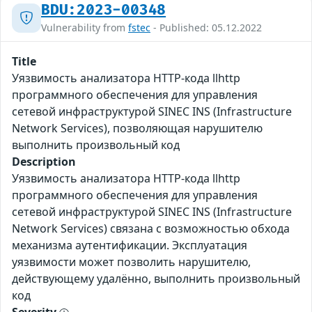
BDU:2023-00348
Vulnerability from
fstec
- Published: 05.12.2022
Title
Уязвимость анализатора HTTP-кода llhttp
программного обеспечения для управления
сетевой инфраструктурой SINEC INS (Infrastructure
Network Services), позволяющая нарушителю
выполнить произвольный код
Description
Уязвимость анализатора HTTP-кода llhttp
программного обеспечения для управления
сетевой инфраструктурой SINEC INS (Infrastructure
Network Services) связана с возможностью обхода
механизма аутентификации. Эксплуатация
уязвимости может позволить нарушителю,
действующему удалённо, выполнить произвольный
код