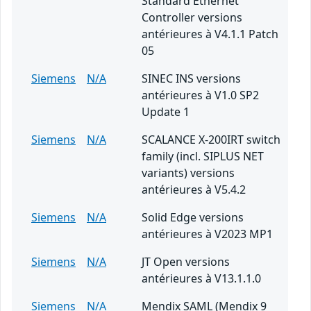
Standard Ethernet
Controller versions
antérieures à V4.1.1 Patch
05
Siemens
N/A
SINEC INS versions
antérieures à V1.0 SP2
Update 1
Siemens
N/A
SCALANCE X-200IRT switch
family (incl. SIPLUS NET
variants) versions
antérieures à V5.4.2
Siemens
N/A
Solid Edge versions
antérieures à V2023 MP1
Siemens
N/A
JT Open versions
antérieures à V13.1.1.0
Siemens
N/A
Mendix SAML (Mendix 9