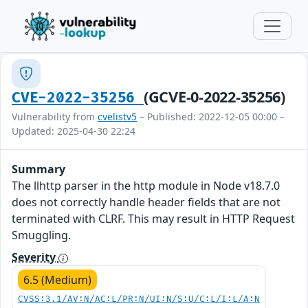
(GCVE-0-2022-35256)
CVE-2022-35256
Vulnerability from
cvelistv5
– Published: 2022-12-05 00:00 –
Updated: 2025-04-30 22:24
Summary
The llhttp parser in the http module in Node v18.7.0
does not correctly handle header fields that are not
terminated with CLRF. This may result in HTTP Request
Smuggling.
Severity
6.5 (Medium)
CVSS:3.1/AV:N/AC:L/PR:N/UI:N/S:U/C:L/I:L/A:N