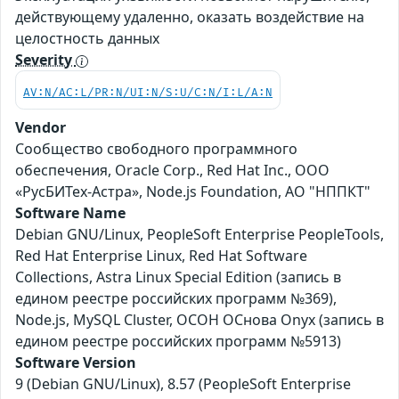
действующему удаленно, оказать воздействие на
целостность данных
Severity
AV:N/AC:L/PR:N/UI:N/S:U/C:N/I:L/A:N
Vendor
Сообщество свободного программного
обеспечения, Oracle Corp., Red Hat Inc., ООО
«РусБИТех-Астра», Node.js Foundation, АО "НППКТ"
Software Name
Debian GNU/Linux, PeopleSoft Enterprise PeopleTools,
Red Hat Enterprise Linux, Red Hat Software
Collections, Astra Linux Special Edition (запись в
едином реестре российских программ №369),
Node.js, MySQL Cluster, ОСОН ОСнова Оnyx (запись в
едином реестре российских программ №5913)
Software Version
9 (Debian GNU/Linux), 8.57 (PeopleSoft Enterprise