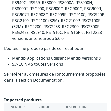
RS940G, RS969, RS8000, RS8000A, RS8000H,
RS8000T, RSG900, RSG900C, RSG900G, RSG900R,
RSG907R, RSG908C, RSG909R, RSG910C, RSG920P,
RSG2100, RSG2100 (32M), RSG2100P, RSG2100P
(32M), RSG2200, RSG2288, RSG2300, RSG2300P,
RSG2488, RSL910, RST916C, RST916P et RST2228
versions antérieures à 5.6.0
L'éditeur ne propose pas de correctif pour :
Mendix Applications utilisant Mendix versions 9
SINEC NMS toutes versions
Se référer aux mesures de contournement proposées
dans la section Documentation.
Impacted products
VENDOR
PRODUCT
DESCRIPTION