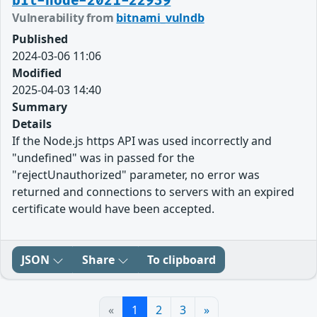
bit-node-2021-22939
Vulnerability from
bitnami_vulndb
Published
2024-03-06 11:06
Modified
2025-04-03 14:40
Summary
Details
If the Node.js https API was used incorrectly and
"undefined" was in passed for the
"rejectUnauthorized" parameter, no error was
returned and connections to servers with an expired
certificate would have been accepted.
JSON
Share
To clipboard
«
1
2
3
»