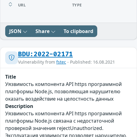
URL
TYPE
JSON
Share
To clipboard
BDU:2022-02171
Vulnerability from
fstec
- Published: 16.08.2021
Title
Уязвимость компонента API https программной
платформы Node.js, позволяющая нарушителю
оказать воздействие на целостность данных
Description
Уязвимость компонента API https программной
платформы Node.js связана с недостаточной
проверкой значения rejectUnauthorized.
Эксплуатация уязвимости позволяет нарушителю,