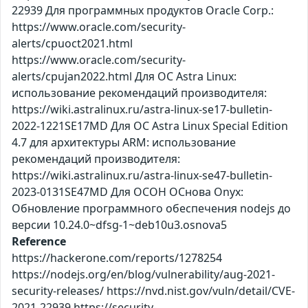
22939 Для программных продуктов Oracle Corp.:
https://www.oracle.com/security-
alerts/cpuoct2021.html
https://www.oracle.com/security-
alerts/cpujan2022.html Для ОС Astra Linux:
использование рекомендаций производителя:
https://wiki.astralinux.ru/astra-linux-se17-bulletin-
2022-1221SE17MD Для ОС Astra Linux Special Edition
4.7 для архитектуры ARM: использование
рекомендаций производителя:
https://wiki.astralinux.ru/astra-linux-se47-bulletin-
2023-0131SE47MD Для ОСОН ОСнова Оnyx:
Обновление программного обеспечения nodejs до
версии 10.24.0~dfsg-1~deb10u3.osnova5
Reference
https://hackerone.com/reports/1278254
https://nodejs.org/en/blog/vulnerability/aug-2021-
security-releases/ https://nvd.nist.gov/vuln/detail/CVE-
2021-22939 https://security-