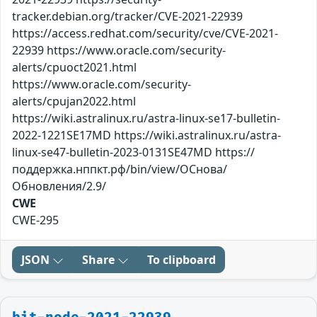
tracker.debian.org/tracker/CVE-2021-22939
https://access.redhat.com/security/cve/CVE-2021-
22939 https://www.oracle.com/security-
alerts/cpuoct2021.html
https://www.oracle.com/security-
alerts/cpujan2022.html
https://wiki.astralinux.ru/astra-linux-se17-bulletin-
2022-1221SE17MD https://wiki.astralinux.ru/astra-
linux-se47-bulletin-2023-0131SE47MD https://
поддержка.нппкт.рф/bin/view/ОСнова/
Обновления/2.9/
CWE
CWE-295
JSON
Share
To clipboard