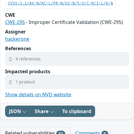
CVSS:3.1/AV:N/AC:L/PR:N/UI:N/S:U/C:N/I:L/A:N
CWE
CWE-295
- Improper Certificate Validation (CWE-295)
Assigner
hackerone
References
9 references
Impacted products
1 product
Show details on NVD website
JSON
Share
To clipboard
Related vulnerabilities
Comments
52
0