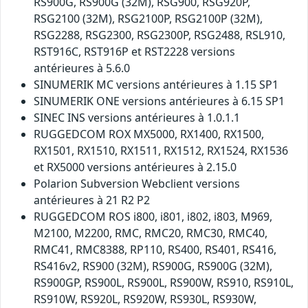
RS900G, RS900G (32M), RSG900, RSG920P,
RSG2100 (32M), RSG2100P, RSG2100P (32M),
RSG2288, RSG2300, RSG2300P, RSG2488, RSL910,
RST916C, RST916P et RST2228 versions
antérieures à 5.6.0
SINUMERIK MC versions antérieures à 1.15 SP1
SINUMERIK ONE versions antérieures à 6.15 SP1
SINEC INS versions antérieures à 1.0.1.1
RUGGEDCOM ROX MX5000, RX1400, RX1500,
RX1501, RX1510, RX1511, RX1512, RX1524, RX1536
et RX5000 versions antérieures à 2.15.0
Polarion Subversion Webclient versions
antérieures à 21 R2 P2
RUGGEDCOM ROS i800, i801, i802, i803, M969,
M2100, M2200, RMC, RMC20, RMC30, RMC40,
RMC41, RMC8388, RP110, RS400, RS401, RS416,
RS416v2, RS900 (32M), RS900G, RS900G (32M),
RS900GP, RS900L, RS900L, RS900W, RS910, RS910L,
RS910W, RS920L, RS920W, RS930L, RS930W,