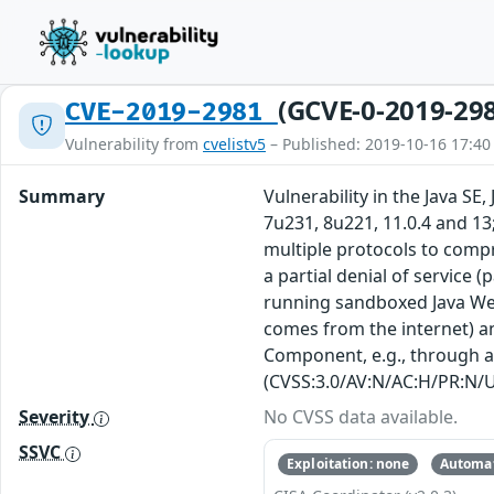
(GCVE-0-2019-29
CVE-2019-2981
Vulnerability from
cvelistv5
– Published: 2019-10-16 17:40
Summary
Vulnerability in the Java S
7u231, 8u221, 11.0.4 and 13
multiple protocols to compr
a partial denial of service (
running sandboxed Java Web 
comes from the internet) and
Component, e.g., through a 
(CVSS:3.0/AV:N/AC:H/PR:N/UI
Severity
No CVSS data available.
SSVC
Exploitation: none
Automat