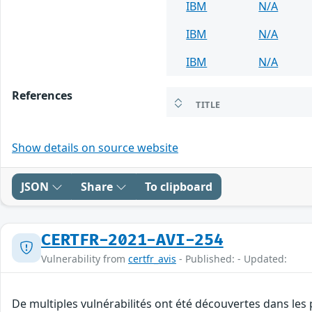
IBM
N/A
IBM
N/A
IBM
N/A
References
TITLE
Show details on source website
JSON
Share
To clipboard
CERTFR-2021-AVI-254
Vulnerability from
certfr_avis
- Published: - Updated:
De multiples vulnérabilités ont été découvertes dans les