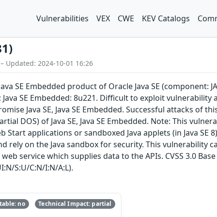
Vulnerabilities
VEX
CWE
KEV Catalogs
Comm
81)
 – Updated: 2024-10-01 16:26
E, Java SE Embedded product of Oracle Java SE (component: JA
; Java SE Embedded: 8u221. Difficult to exploit vulnerabilit
omise Java SE, Java SE Embedded. Successful attacks of this 
partial DOS) of Java SE, Java SE Embedded. Note: This vulnerab
Start applications or sandboxed Java applets (in Java SE 8)
 rely on the Java sandbox for security. This vulnerability ca
web service which supplies data to the APIs. CVSS 3.0 Base S
:N/S:U/C:N/I:N/A:L).
able: no
Technical Impact: partial