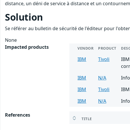
distance, un déni de service à distance et un contourneme
Solution
Se référer au bulletin de sécurité de l'éditeur pour l'obt
None
Impacted products
VENDOR
PRODUCT
DES
IBM
Tivoli
IBM 
corr
IBM
N/A
Info
IBM
Tivoli
IBM 
IBM
N/A
Info
References
TITLE