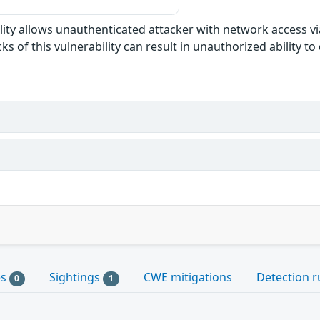
bility allows unauthenticated attacker with network access v
 of this vulnerability can result in unauthorized ability to c
es
Sightings
CWE mitigations
Detection r
0
1