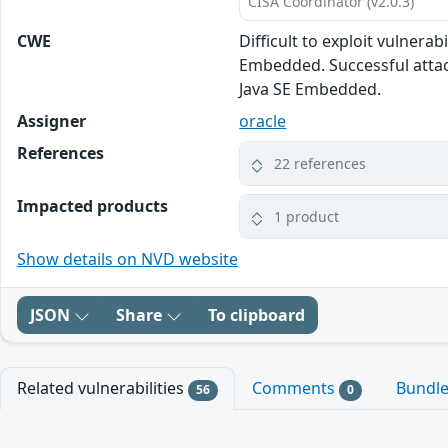
CISA Coordinator (v2.0.3)
CWE
Difficult to exploit vulnera
Embedded. Successful attacks
Java SE Embedded.
Assigner
oracle
References
22 references
Impacted products
1 product
Show details on NVD website
JSON
Share
To clipboard
Related vulnerabilities
Comments
Bundl
56
0