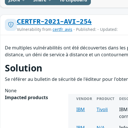
CERTFR-2021-AVI-254
Vulnerability from
certfr_avis
- Published: - Updated:
De multiples vulnérabilités ont été découvertes dans les
distance, un déni de service à distance et un contourneme
Solution
Se référer au bulletin de sécurité de l'éditeur pour l'obt
None
Impacted products
VENDOR
PRODUCT
DES
IBM
Tivoli
IBM 
corr
IBM
N/A
Info