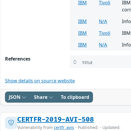
IBM
Tivoli
IBM 
corr
IBM
N/A
Info
IBM
Tivoli
IBM 
IBM
N/A
Info
References
TITLE
Show details on source website
JSON
Share
To clipboard
CERTFR-2019-AVI-508
Vulnerability from
certfr_avis
- Published: - Updated: