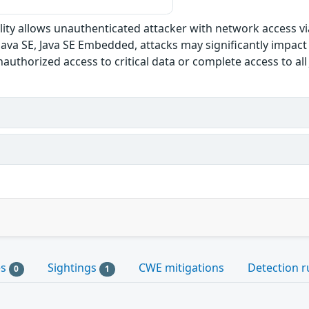
ability allows unauthenticated attacker with network access
n Java SE, Java SE Embedded, attacks may significantly impact
unauthorized access to critical data or complete access to al
es
Sightings
CWE mitigations
Detection r
0
1