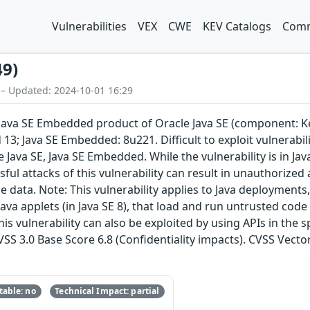
Vulnerabilities
VEX
CWE
KEV Catalogs
Comm
49)
 – Updated: 2024-10-01 16:29
E, Java SE Embedded product of Oracle Java SE (component: K
d 13; Java SE Embedded: 8u221. Difficult to exploit vulnerab
Java SE, Java SE Embedded. While the vulnerability is in Jav
ful attacks of this vulnerability can result in unauthorized a
 data. Note: This vulnerability applies to Java deployments,
ava applets (in Java SE 8), that load and run untrusted code 
This vulnerability can also be exploited by using APIs in the
CVSS 3.0 Base Score 6.8 (Confidentiality impacts). CVSS Vect
able: no
Technical Impact: partial