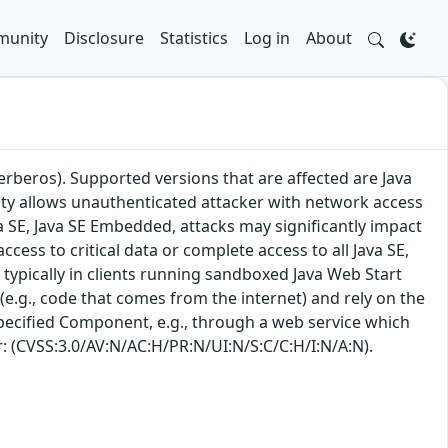
unity
Disclosure
Statistics
Log in
About
erberos). Supported versions that are affected are Java
ility allows unauthenticated attacker with network access
a SE, Java SE Embedded, attacks may significantly impact
ccess to critical data or complete access to all Java SE,
 typically in clients running sandboxed Java Web Start
(e.g., code that comes from the internet) and rely on the
 specified Component, e.g., through a web service which
or: (CVSS:3.0/AV:N/AC:H/PR:N/UI:N/S:C/C:H/I:N/A:N).