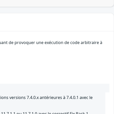
quant de provoquer une exécution de code arbitraire à
ns versions 7.4.0.x antérieures à 7.4.0.1 avec le
.7.1.1 ou 11.7.1.0 avec le correctif Fix Pack 1