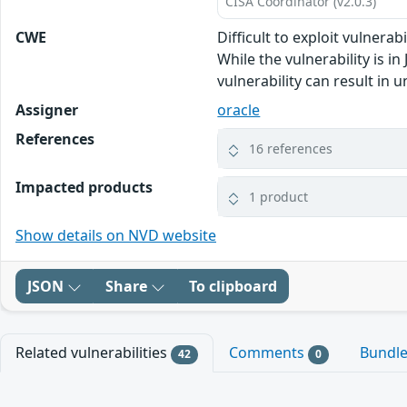
CISA Coordinator (v2.0.3)
CWE
Difficult to exploit vulner
While the vulnerability is i
vulnerability can result in 
Assigner
oracle
References
16 references
Impacted products
1 product
Show details on NVD website
JSON
Share
To clipboard
Related vulnerabilities
Comments
Bundl
42
0