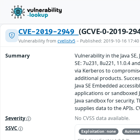
(GCVE-0-2019-29
CVE-2019-2949
Vulnerability from
cvelistv5
– Published: 2019-10-16 17:40
Summary
Vulnerability in the Java S
SE: 7u231, 8u221, 11.0.4 an
via Kerberos to compromise 
additional products. Success
Java SE Embedded accessible
applications or sandboxed J
Java sandbox for security. 
supplies data to the APIs. 
Severity
No CVSS data available.
SSVC
Exploitation: none
Automat