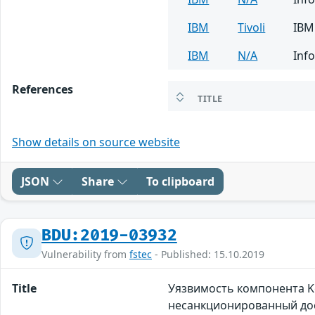
IBM
Tivoli
IBM 
IBM
N/A
Info
References
TITLE
Show details on source website
JSON
Share
To clipboard
BDU:2019-03932
Vulnerability from
fstec
- Published: 15.10.2019
Title
Уязвимость компонента K
несанкционированный до