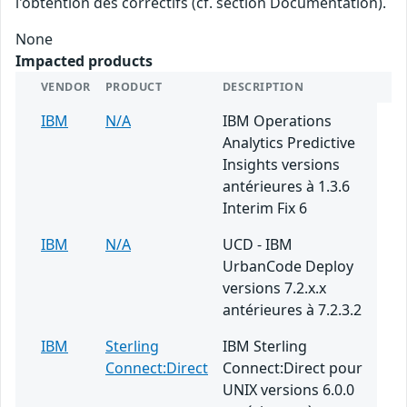
l'obtention des correctifs (cf. section Documentation).
None
Impacted products
VENDOR
PRODUCT
DESCRIPTION
IBM
N/A
IBM Operations
Analytics Predictive
Insights versions
antérieures à 1.3.6
Interim Fix 6
IBM
N/A
UCD - IBM
UrbanCode Deploy
versions 7.2.x.x
antérieures à 7.2.3.2
IBM
Sterling
IBM Sterling
Connect:Direct
Connect:Direct pour
UNIX versions 6.0.0