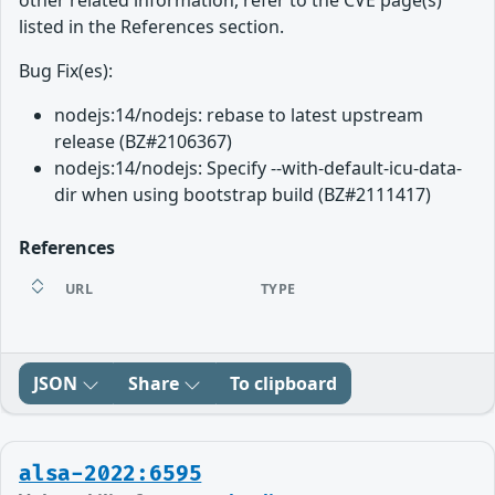
other related information, refer to the CVE page(s)
listed in the References section.
Bug Fix(es):
nodejs:14/nodejs: rebase to latest upstream
release (BZ#2106367)
nodejs:14/nodejs: Specify --with-default-icu-data-
dir when using bootstrap build (BZ#2111417)
References
URL
TYPE
JSON
Share
To clipboard
alsa-2022:6595