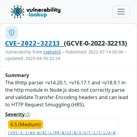
(GCVE-0-2022-32213)
CVE-2022-32213
Vulnerability from
cvelistv5
– Published: 2022-07-14 00:00 –
Updated: 2025-04-30 22:24
Summary
The llhttp parser <v14.20.1, <v16.17.1 and <v18.9.1 in
the http module in Node.js does not correctly parse
and validate Transfer-Encoding headers and can lead
to HTTP Request Smuggling (HRS).
Severity
6.5 (Medium)
CVSS:3.1/AV:N/AC:L/PR:N/UI:N/S:U/C:L/I:L/A:N