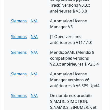
Track) versions V3.3.x
antérieures à V3.3.8
Siemens
N/A
Automation License
Manager V5
Siemens
N/A
JT Open versions
antérieures à V11.1.1.0
Siemens
N/A
Mendix SAML (Mendix 8
compatible) versions
V2.3.x antérieures à V2.3.4
Siemens
N/A
Automation License
Manager versions V6
antérieures à V6 SP9 Upd4
Siemens
N/A
De nombreux produits
SIMATIC, SIMOTION,
SINAMICS, SINUMERIK et