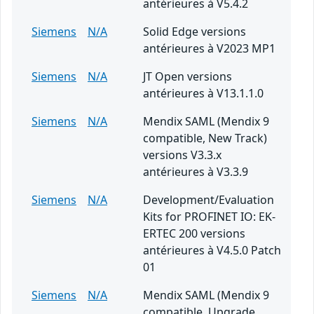
antérieures à V5.4.2
Siemens
N/A
Solid Edge versions
antérieures à V2023 MP1
Siemens
N/A
JT Open versions
antérieures à V13.1.1.0
Siemens
N/A
Mendix SAML (Mendix 9
compatible, New Track)
versions V3.3.x
antérieures à V3.3.9
Siemens
N/A
Development/Evaluation
Kits for PROFINET IO: EK-
ERTEC 200 versions
antérieures à V4.5.0 Patch
01
Siemens
N/A
Mendix SAML (Mendix 9
compatible, Upgrade