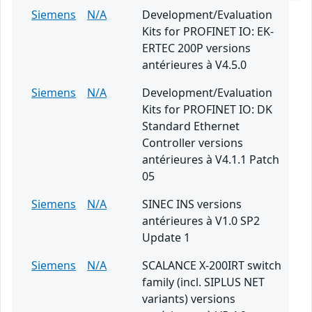
Siemens
N/A
Development/Evaluation
Kits for PROFINET IO: EK-
ERTEC 200P versions
antérieures à V4.5.0
Siemens
N/A
Development/Evaluation
Kits for PROFINET IO: DK
Standard Ethernet
Controller versions
antérieures à V4.1.1 Patch
05
Siemens
N/A
SINEC INS versions
antérieures à V1.0 SP2
Update 1
Siemens
N/A
SCALANCE X-200IRT switch
family (incl. SIPLUS NET
variants) versions