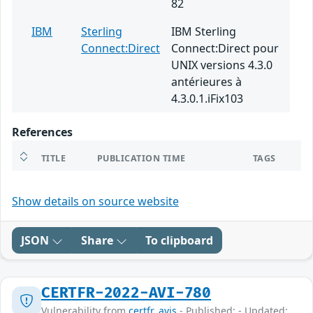
82
IBM
Sterling
IBM Sterling
Connect:Direct
Connect:Direct pour
UNIX versions 4.3.0
antérieures à
4.3.0.1.iFix103
References
TITLE
PUBLICATION TIME
TAGS
Show details on source website
JSON
Share
To clipboard
CERTFR-2022-AVI-780
Vulnerability from
certfr_avis
- Published: - Updated: