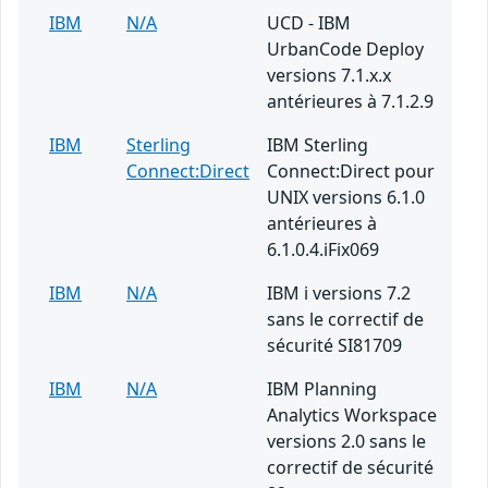
IBM
N/A
UCD - IBM
UrbanCode Deploy
versions 7.1.x.x
antérieures à 7.1.2.9
IBM
Sterling
IBM Sterling
Connect:Direct
Connect:Direct pour
UNIX versions 6.1.0
antérieures à
6.1.0.4.iFix069
IBM
N/A
IBM i versions 7.2
sans le correctif de
sécurité SI81709
IBM
N/A
IBM Planning
Analytics Workspace
versions 2.0 sans le
correctif de sécurité