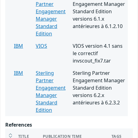
Partner
Engagement Manager
Engagement
Standard Edition
Manager
versions 6.1.x
Standard
antérieures à 6.1.2.10
Edition
IBM
VIOS
VIOS version 4.1 sans
le correctif
invscout_fix7.tar
IBM
Sterling
Sterling Partner
Partner
Engagement Manager
Engagement
Standard Edition
Manager
versions 6.2.x
Standard
antérieures à 6.2.3.2
Edition
References
TITLE
PUBLICATION TIME
TAGS