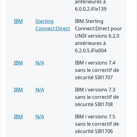
antérieures à
6.0.0.2.iFix139
IBM
Sterling
IBM Sterling
Connect:Direct
Connect:Direct pour
UNIX versions 6.2.0
antérieures à
6.2.0.5.iFix004
IBM
N/A
IBM i versions 7.4
sans le correctif de
sécurité SI81707
IBM
N/A
IBM i versions 7.3
sans le correctif de
sécurité SI81708
IBM
N/A
IBM i versions 7.5
sans le correctif de
sécurité SI81706