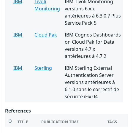
IBM
Tivoli
IBM Tivoli Monitoring
Monitoring
versions 6.x.x
antérieures à 6.3.0.7 Plus
Service Pack 5
IBM
Cloud Pak
IBM Cognos Dashboards
on Cloud Pak for Data
versions 4.7.x
antérieures à 4.7.2
IBM
Sterling
IBM Sterling External
Authentication Server
versions antérieures à
6.1.0 sans le correctif de
sécurité iFix 04
References
TITLE
PUBLICATION TIME
TAGS