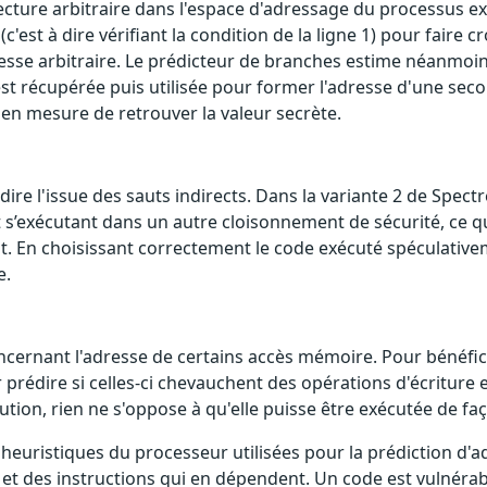
ecture arbitraire dans l'espace d'adressage du processus exé
t à dire vérifiant la condition de la ligne 1) pour faire cr
resse arbitraire. Le prédicteur de branches estime néanmoins
x est récupérée puis utilisée pour former l'adresse d'une s
s en mesure de retrouver la valeur secrète.
ire l'issue des sauts indirects. Dans la variante 2 de Spectr
t s’exécutant dans un autre cloisonnement de sécurité, ce q
t. En choisissant correctement le code exécuté spéculativem
e.
rnant l'adresse de certains accès mémoire. Pour bénéficier
prédire si celles-ci chevauchent des opérations d'écriture e
tion, rien ne s'oppose à qu'elle puisse être exécutée de faç
s heuristiques du processeur utilisées pour la prédiction d'
et des instructions qui en dépendent. Un code est vulnérab