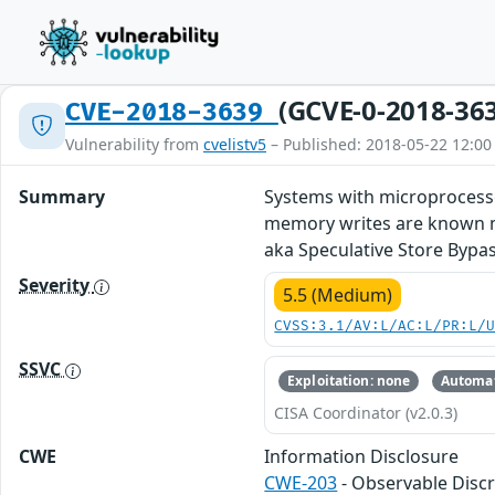
(GCVE-0-2018-36
CVE-2018-3639
Vulnerability from
cvelistv5
– Published: 2018-05-22 12:00
Summary
Systems with microprocessor
memory writes are known may
aka Speculative Store Bypass
Severity
5.5 (Medium)
CVSS:3.1/AV:L/AC:L/PR:L/
SSVC
Exploitation: none
Automat
CISA Coordinator (v2.0.3)
CWE
Information Disclosure
CWE-203
- Observable Disc