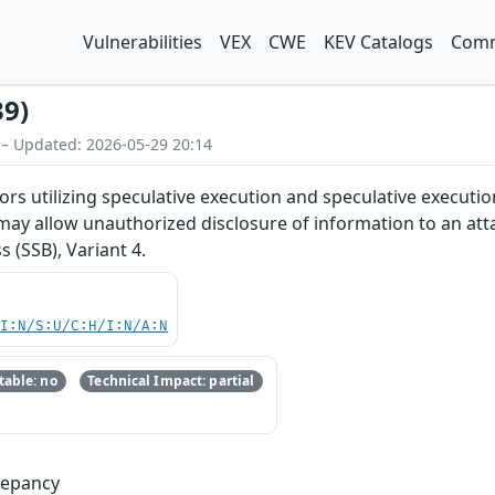
Vulnerabilities
VEX
CWE
KEV Catalogs
Comm
39)
 – Updated: 2026-05-29 20:14
s utilizing speculative execution and speculative executio
 allow unauthorized disclosure of information to an attack
 (SSB), Variant 4.
UI:N/S:U/C:H/I:N/A:N
able: no
Technical Impact: partial
repancy