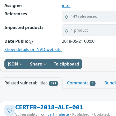
Assigner
intel
References
147 references
Impacted products
1 product
Date Public
2018-05-21 00:00
Show details on NVD website
JSON
Share
To clipboard
Related vulnerabilities
Comments
Bund
321
0
CERTFR-2018-ALE-001
Vulnerability from
certfr_alerte
- Published: - Updated: