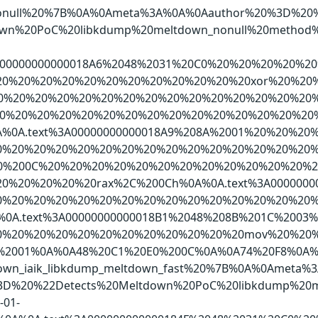
n_nonull%20%7B%0A%0Ameta%3A%0A%0Aauthor%20%3D%20
own%20PoC%20libkdump%20meltdown_nonull%20method
3A00000000000018A6%2048%2031%20C0%20%20%20%20%
%20%20%20%20%20%20%20%20%20%20%20xor%20%20%2
0%20%20%20%20%20%20%20%20%20%20%20%20%20%20%2
20%20%20%20%20%20%20%20%20%20%20%20%20%20%20
0A%0A.text%3A00000000000018A9%208A%2001%20%20%
%20%20%20%20%20%20%20%20%20%20%20%20%20%20%
20E0%200C%20%20%20%20%20%20%20%20%20%20%20%20
0%20%20%20%20rax%2C%200Ch%0A%0A.text%3A0000000
0%20%20%20%20%20%20%20%20%20%20%20%20%20%20%
%0A.text%3A00000000000018B1%2048%208B%201C%20
%20%20%20%20%20%20%20%20%20%20%20mov%20%20%
2001%0A%0A48%20C1%20E0%200C%0A%0A74%20F8%0A%0
n_iaik_libkdump_meltdown_fast%20%7B%0A%0Ameta%
%3D%20%22Detects%20Meltdown%20PoC%20libkdump%20
-01-