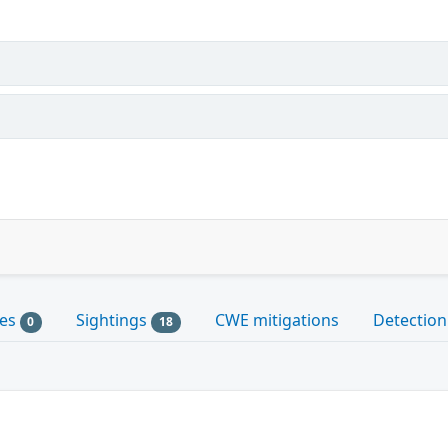
les
Sightings
CWE mitigations
Detection
0
18