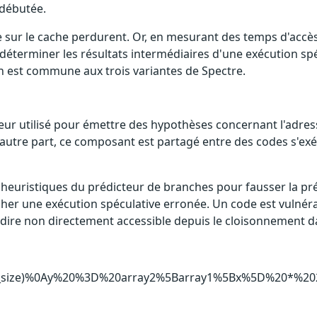
t débutée.
 sur le cache perdurent. Or, en mesurant des temps d'accès 
terminer les résultats intermédiaires d'une exécution spécu
on est commune aux trois variantes de Spectre.
 utilisé pour émettre des hypothèses concernant l'adresse d
 D'autre part, ce composant est partagé entre des codes s'e
s heuristiques du prédicteur de branches pour fausser la pr
cher une exécution spéculative erronée. Un code est vulnéra
dire non directement accessible depuis le cloisonnement dan
y1_size)%0Ay%20%3D%20array2%5Barray1%5Bx%5D%20*%202