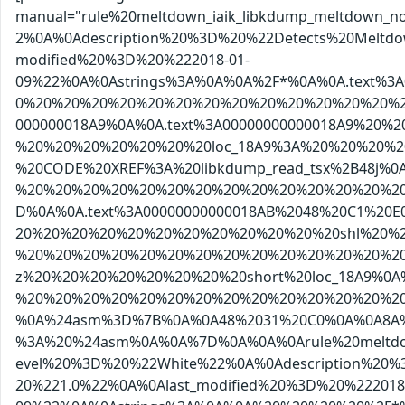
manual="rule%20meltdown_iaik_libkdump_meltdow
2%0A%0Adescription%20%3D%20%22Detects%20Meltd
modified%20%3D%20%222018-01-
09%22%0A%0Astrings%3A%0A%0A%2F*%0A%0A.text%
0%20%20%20%20%20%20%20%20%20%20%20%20%20%20
000000018A9%0A%0A.text%3A00000000000018A9%2
%20%20%20%20%20%20%20loc_18A9%3A%20%20%20%
%20CODE%20XREF%3A%20libkdump_read_tsx%2B48j%
%20%20%20%20%20%20%20%20%20%20%20%20%20%20
D%0A%0A.text%3A00000000000018AB%2048%20C1%
20%20%20%20%20%20%20%20%20%20%20%20shl%20%2
%20%20%20%20%20%20%20%20%20%20%20%20%20%2
z%20%20%20%20%20%20%20%20short%20loc_18A9%0A
%20%20%20%20%20%20%20%20%20%20%20%20%20%20
%0A%24asm%3D%7B%0A%0A48%2031%20C0%0A%0A8A%
%3A%20%24asm%0A%0A%7D%0A%0A%0Arule%20meltdow
evel%20%3D%20%22White%22%0A%0Adescription%20
20%221.0%22%0A%0Alast_modified%20%3D%20%222018