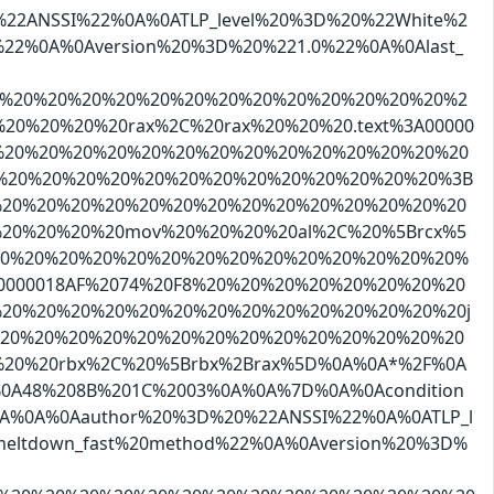
%22ANSSI%22%0A%0ATLP_level%20%3D%20%22White%2
%22%0A%0Aversion%20%3D%20%221.0%22%0A%0Alast_
20%20%20%20%20%20%20%20%20%20%20%20%20%20%2
0%20%20%20rax%2C%20rax%20%20%20.text%3A00000
0%20%20%20%20%20%20%20%20%20%20%20%20%20%20
%20%20%20%20%20%20%20%20%20%20%20%20%20%3B
20%20%20%20%20%20%20%20%20%20%20%20%20%20%20
20%20%20%20mov%20%20%20%20al%2C%20%5Brcx%5
%20%20%20%20%20%20%20%20%20%20%20%20%20%20%
0000018AF%2074%20F8%20%20%20%20%20%20%20%20
20%20%20%20%20%20%20%20%20%20%20%20%20%20j
03%20%20%20%20%20%20%20%20%20%20%20%20%20%20
20%20rbx%2C%20%5Brbx%2Brax%5D%0A%0A*%2F%0A
A48%208B%201C%2003%0A%0A%7D%0A%0Acondition
3A%0A%0Aauthor%20%3D%20%22ANSSI%22%0A%0ATLP_l
meltdown_fast%20method%22%0A%0Aversion%20%3D%