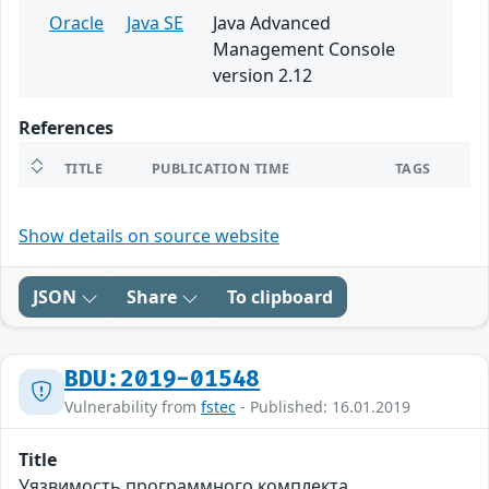
Oracle
Java SE
Java Advanced
Management Console
version 2.12
References
TITLE
PUBLICATION TIME
TAGS
Show details on source website
JSON
Share
To clipboard
BDU:2019-01548
Vulnerability from
fstec
- Published: 16.01.2019
Title
Уязвимость программного комплекта