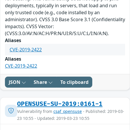
deployments, typically in servers, that load and run
only trusted code (e.g., code installed by an
administrator). CVSS 3.0 Base Score 3.1 (Confidentiality
impacts). CVSS Vector:
(CVSS:3.0/AV:N/AC:H/PR:N/UI:R/S:U/C:L/I:N/A:N).
Aliases
CVE-2019-2422
Aliases
CVE-2019-2422
JSON
Share
To clipboard
OPENSUSE-SU-2019:0161-1
Vulnerability from
csaf_opensuse
- Published: 2019-03-
23 10:55 - Updated: 2019-03-23 10:55