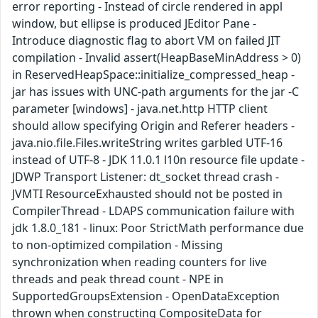
error reporting - Instead of circle rendered in appl
window, but ellipse is produced JEditor Pane -
Introduce diagnostic flag to abort VM on failed JIT
compilation - Invalid assert(HeapBaseMinAddress > 0)
in ReservedHeapSpace::initialize_compressed_heap -
jar has issues with UNC-path arguments for the jar -C
parameter [windows] - java.net.http HTTP client
should allow specifying Origin and Referer headers -
java.nio.file.Files.writeString writes garbled UTF-16
instead of UTF-8 - JDK 11.0.1 l10n resource file update -
JDWP Transport Listener: dt_socket thread crash -
JVMTI ResourceExhausted should not be posted in
CompilerThread - LDAPS communication failure with
jdk 1.8.0_181 - linux: Poor StrictMath performance due
to non-optimized compilation - Missing
synchronization when reading counters for live
threads and peak thread count - NPE in
SupportedGroupsExtension - OpenDataException
thrown when constructing CompositeData for