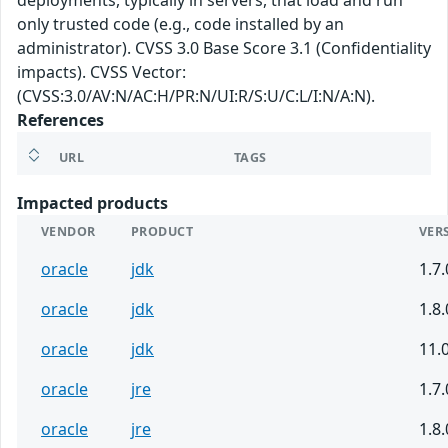
deployments, typically in servers, that load and run
only trusted code (e.g., code installed by an
administrator). CVSS 3.0 Base Score 3.1 (Confidentiality
impacts). CVSS Vector:
(CVSS:3.0/AV:N/AC:H/PR:N/UI:R/S:U/C:L/I:N/A:N).
References
URL
TAGS
Impacted products
VENDOR
PRODUCT
VER
oracle
jdk
1.7.
oracle
jdk
1.8.
oracle
jdk
11.
oracle
jre
1.7.
oracle
jre
1.8.