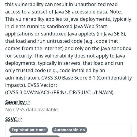
this vulnerability can result in unauthorized read
access to a subset of Java SE accessible data. Note:
This vulnerability applies to Java deployments, typically
in clients running sandboxed Java Web Start
applications or sandboxed Java applets (in Java SE 8),
that load and run untrusted code (e.g., code that
comes from the internet) and rely on the Java sandbox
for security. This vulnerability does not apply to Java
deployments, typically in servers, that load and run
only trusted code (e.g., code installed by an
administrator). CVSS 3.0 Base Score 3.1 (Confidentiality
impacts). CVSS Vector:
(CVSS:3.0/AV:N/AC:H/PR:N/UI:R/S:U/C:L/I:N/A:N).
Severity
No CVSS data available.
SSVC
Exploitation: none
Automatable: no