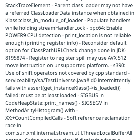
StackTraceElement - Parent class loader may not have
a referred ClassLoaderData instance when obtained in
Klass::class_in_module_of_loader - Populate handlers
while holding streamHandlerLock - ppc64: Enable
POWER9 CPU detection - print_location is not reliable
enough (printing register info) - Reconsider default
option for ClassPathURLCheck change done in JDK-
8195874 - Register to register spill may use AVX 512
move instruction on unsupported platform. - s390:
Use of shift operators not covered by cpp standard -
serviceability/sa/TestUniverse.java#id0 intermittently
fails with assert(get_instanceKlass()->is_loaded())
failed: must be at least loaded - SIGBUS in
CodeHeapState::print_names() - SIGSEGV in
MethodArityHistogram() with -
XX:+CountCompiledCalls - Soft reference reclamation
race in
com.sun.xml.internal.stream.util.ThreadLocalBufferAll