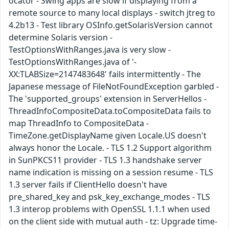
ocator - Swing apps are slow if displaying from a
remote source to many local displays - switch jtreg to
4.2b13 - Test library OSInfo.getSolarisVersion cannot
determine Solaris version -
TestOptionsWithRanges.java is very slow -
TestOptionsWithRanges.java of '-
XX:TLABSize=2147483648' fails intermittently - The
Japanese message of FileNotFoundException garbled -
The 'supported_groups' extension in ServerHellos -
ThreadInfoCompositeData.toCompositeData fails to
map ThreadInfo to CompositeData -
TimeZone.getDisplayName given Locale.US doesn't
always honor the Locale. - TLS 1.2 Support algorithm
in SunPKCS11 provider - TLS 1.3 handshake server
name indication is missing on a session resume - TLS
1.3 server fails if ClientHello doesn't have
pre_shared_key and psk_key_exchange_modes - TLS
1.3 interop problems with OpenSSL 1.1.1 when used
on the client side with mutual auth - tz: Upgrade time-