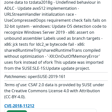
zone data to tzdata2018g - Undefined behaviour in
ADLC - Update avx512 implementation -
URLStreamHandler initialization race -
UseCompressedOops requirement check fails fails on
32-bit system - windows: Update OS detection code to
recognize Windows Server 2019 - x86: assert on
unbound assembler Labels used as branch targets -
x86: jck tests for ldc2_w bytecode fail - x86:
sharedRuntimeTrig/sharedRuntimeTrans compiled
without optimization - '-XX:OnOutOfMemoryError'
uses fork instead of vfork This update was imported
from the SUSE:SLE-15:Update update project.
Patchnames:
openSUSE-2019-161
Terms of use:
CSAF 2.0 data is provided by SUSE under
the Creative Commons License 4.0 with Attribution
(CC-BY-4.0).
CVE-2018-11212