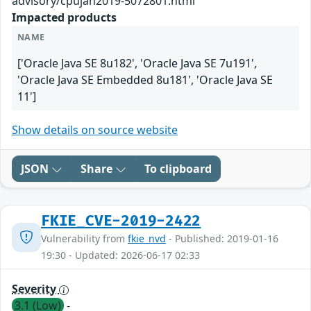
advisory/cpujan2019-5072801.html
Impacted products
NAME
['Oracle Java SE 8u182', 'Oracle Java SE 7u191',
'Oracle Java SE Embedded 8u181', 'Oracle Java SE
11']
Show details on source website
JSON
Share
To clipboard
FKIE_CVE-2019-2422
Vulnerability from
fkie_nvd
- Published: 2019-01-16
19:30 - Updated: 2026-06-17 02:33
Severity
3.1 (Low)
-