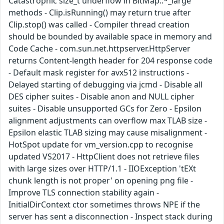
Catastrophic size_t underflow in BitMap::*_large
methods - Clip.isRunning() may return true after
Clip.stop() was called - Compiler thread creation
should be bounded by available space in memory and
Code Cache - com.sun.net.httpserver.HttpServer
returns Content-length header for 204 response code
- Default mask register for avx512 instructions -
Delayed starting of debugging via jcmd - Disable all
DES cipher suites - Disable anon and NULL cipher
suites - Disable unsupported GCs for Zero - Epsilon
alignment adjustments can overflow max TLAB size -
Epsilon elastic TLAB sizing may cause misalignment -
HotSpot update for vm_version.cpp to recognise
updated VS2017 - HttpClient does not retrieve files
with large sizes over HTTP/1.1 - IIOException 'tEXt
chunk length is not proper' on opening png file -
Improve TLS connection stability again -
InitialDirContext ctor sometimes throws NPE if the
server has sent a disconnection - Inspect stack during