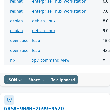
redhat
enterprise_linux_workstation
6.0
redhat
enterprise_linux_workstation
7.0
debian
debian_linux
8.0
debian
debian_linux
9.0
opensuse
leap
15.
opensuse
leap
42.
hp
xp7_command_view
*
JSON
Share
To clipboard
GHSA-9HMR-2699-952Q