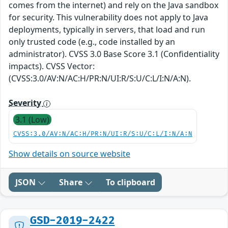
comes from the internet) and rely on the Java sandbox
for security. This vulnerability does not apply to Java
deployments, typically in servers, that load and run
only trusted code (e.g., code installed by an
administrator). CVSS 3.0 Base Score 3.1 (Confidentiality
impacts). CVSS Vector:
(CVSS:3.0/AV:N/AC:H/PR:N/UI:R/S:U/C:L/I:N/A:N).
Severity
3.1 (Low)
CVSS:3.0/AV:N/AC:H/PR:N/UI:R/S:U/C:L/I:N/A:N
Show details on source website
JSON
Share
To clipboard
GSD-2019-2422