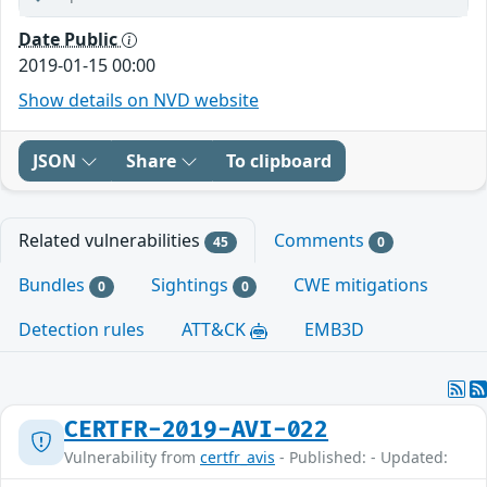
Date Public
2019-01-15 00:00
Show details on NVD website
JSON
Share
To clipboard
Related vulnerabilities
Comments
45
0
Bundles
Sightings
CWE mitigations
0
0
Detection rules
ATT&CK
EMB3D
CERTFR-2019-AVI-022
Vulnerability from
certfr_avis
- Published: - Updated: