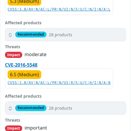
5.3 (Medium)
CVSS:3.0/AV:N/AC:L/PR:N/UI:N/S:U/C:N/I:N/A:L
Affected products
28 products
Recommended
Threats
moderate
Impact
CVE-2016-5548
6.5 (Medium)
CVSS:3.0/AV:N/AC:L/PR:N/UI:R/S:U/C:H/I:N/A:N
Affected products
28 products
Recommended
Threats
important
Impact