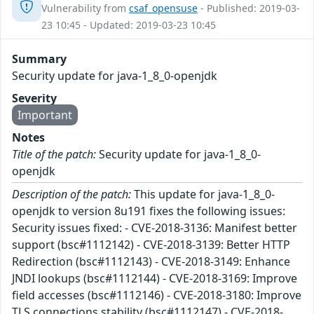
Vulnerability from
csaf_opensuse
- Published: 2019-03-
23 10:45 - Updated: 2019-03-23 10:45
Summary
Security update for java-1_8_0-openjdk
Severity
Important
Notes
Title of the patch:
Security update for java-1_8_0-
openjdk
Description of the patch:
This update for java-1_8_0-
openjdk to version 8u191 fixes the following issues:
Security issues fixed: - CVE-2018-3136: Manifest better
support (bsc#1112142) - CVE-2018-3139: Better HTTP
Redirection (bsc#1112143) - CVE-2018-3149: Enhance
JNDI lookups (bsc#1112144) - CVE-2018-3169: Improve
field accesses (bsc#1112146) - CVE-2018-3180: Improve
TLS connections stability (bsc#1112147) - CVE-2018-