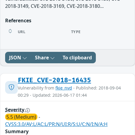
2018-3149, CVE-2018-3169, CVE-2018-3180...
References
URL
TYPE
JSON
Share
To clipboard
FKIE_CVE-2018-16435
Vulnerability from
fkie_nvd
- Published: 2018-09-04
00:29 - Updated: 2026-06-17 01:44
Severity
5.5 (Medium)
-
CVSS:3.0/AV:L/AC:L/PR:N/UI:R/S:U/C:N/I:N/A:H
Summary