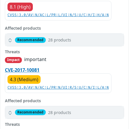
8.1 (High)
CVSS:3.0/AV:N/AC:L/PR:L/UI:N/S:U/C:H/I:H/A:N
Affected products
28 products
Recommended
Threats
important
Impact
CVE-2017-10081
4.3 (Medium)
CVSS:3.0/AV:N/AC:L/PR:N/UI:R/S:U/C:N/I:L/A:N
Affected products
28 products
Recommended
Threats