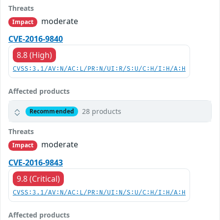
Threats
moderate
Impact
CVE-2016-9840
8.8 (High)
CVSS:3.1/AV:N/AC:L/PR:N/UI:R/S:U/C:H/I:H/A:H
Affected products
28 products
Recommended
Threats
moderate
Impact
CVE-2016-9843
9.8 (Critical)
CVSS:3.1/AV:N/AC:L/PR:N/UI:N/S:U/C:H/I:H/A:H
Affected products