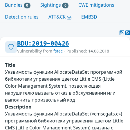
Bundles
Sightings
CWE mitigations
0
0
Detection rules
ATT&CK
EMB3D
BDU:2019-00426
Vulnerability from
fstec
- Published: 14.08.2018
Title
Уязвимость функции AllocateDataSet программной
библиотеки управления цветом Little CMS (Little
Color Management System), позволяющая
нарушителю вызвать отказ в обслуживании или
выполнить произвольный код
Description
Уязвимость функции AllocateDataSet («cmscgats.c»)
программной библиотеки управления цветом Little
CMS (Little Color Management System) связана с