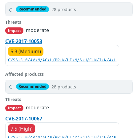
28 products
Recommended
Threats
moderate
Impact
CVE-2017-10053
5.3 (Medium)
CVSS:3.0/AV:N/AC:L/PR:N/UI:N/S:U/C:N/I:N/A:L
Affected products
28 products
Recommended
Threats
moderate
Impact
CVE-2017-10067
7.5 (High)
CVSS:3.0/AV:N/AC:H/PR:N/UI:R/S:U/C:H/I:H/A:H