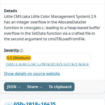
Details
Little CMS (aka Little Color Management System) 2.9
has an integer overflow in the AllocateDataSet
function in cmscgats.c, leading to a heap-based buffer
overflow in the SetData function via a crafted file in
the second argument to cmsIT8LoadFromFile.
Severity
5.5 (Medium)
CVSS:3.0/AV:L/AC:L/PR:N/UI:R/S:U/C:N/I:N/A:H
Show details on source website
JSON
Share
To clipboard
GSD-2018-16435