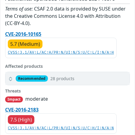
Terms of use:
CSAF 2.0 data is provided by SUSE under
the Creative Commons License 4.0 with Attribution
(CC-BY-4.0).
CVE-2016-10165
5.7 (Medium)
CVSS:3.1/AV:L/AC:H/PR:N/UI:N/S:U/C:L/I:N/A:H
Affected products
28 products
Recommended
Threats
moderate
Impact
CVE-2016-2183
7.5 (High)
CVSS:3.1/AV:N/AC:L/PR:N/UI:N/S:U/C:H/I:N/A:N