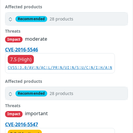
Affected products
28 products
Recommended
Threats
moderate
Impact
CVE-2016-5546
7.5 (High)
CVSS:3.0/AV:N/AC:L/PR:N/UI:N/S:U/C:N/I:H/A:N
Affected products
28 products
Recommended
Threats
important
Impact
CVE-2016-5547