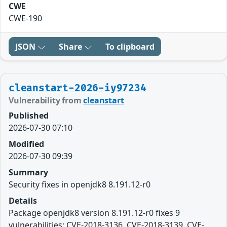
CWE
CWE-190
JSON
Share
To clipboard
cleanstart-2026-iy97234
Vulnerability from
cleanstart
Published
2026-07-30 07:10
Modified
2026-07-30 09:39
Summary
Security fixes in openjdk8 8.191.12-r0
Details
Package openjdk8 version 8.191.12-r0 fixes 9
vulnerabilities: CVE-2018-3136, CVE-2018-3139, CVE-