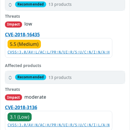
13 products
Recommended
Threats
low
Impact
CVE-2018-16435
5.5 (Medium)
CVSS:3.0/AV:L/AC:L/PR:N/UI:R/S:U/C:N/I:N/A:H
Affected products
13 products
Recommended
Threats
moderate
Impact
CVE-2018-3136
3.1 (Low)
CVSS:3.0/AV:N/AC:H/PR:N/UI:R/S:U/C:N/I:L/A:N