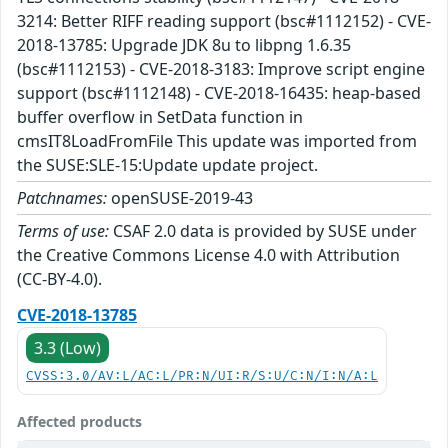
3214: Better RIFF reading support (bsc#1112152) - CVE-
2018-13785: Upgrade JDK 8u to libpng 1.6.35
(bsc#1112153) - CVE-2018-3183: Improve script engine
support (bsc#1112148) - CVE-2018-16435: heap-based
buffer overflow in SetData function in
cmsIT8LoadFromFile This update was imported from
the SUSE:SLE-15:Update update project.
Patchnames:
openSUSE-2019-43
Terms of use:
CSAF 2.0 data is provided by SUSE under
the Creative Commons License 4.0 with Attribution
(CC-BY-4.0).
CVE-2018-13785
3.3 (Low)
CVSS:3.0/AV:L/AC:L/PR:N/UI:R/S:U/C:N/I:N/A:L
Affected products