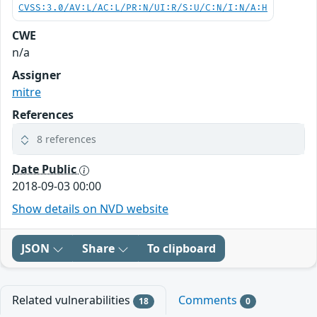
CVSS:3.0/AV:L/AC:L/PR:N/UI:R/S:U/C:N/I:N/A:H
CWE
n/a
Assigner
mitre
References
8 references
Date Public
2018-09-03 00:00
Show details on NVD website
JSON
Share
To clipboard
Related vulnerabilities
Comments
18
0