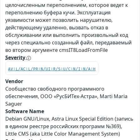
целочисленным переполнением, которое ведет к
переполнению буфера кучи. Эксплуатация
уязвимости может позволить нарушителю,
действующему удаленно, вызвать отказ в
обслуживании или выполнить произвольный код
через специально созданный файл, передаваемый
во втором аргументе cmsIT8LoadFromFile
Severity
AV:L/AC:L/PR:N/UI:R/S:U/C:N/I:N/A:H
Vendor
Сообщество свободного программного
обеспечения, ООО «РусБИТех-Астра», Marti Maria
Saguer
Software Name
Debian GNU/Linux, Astra Linux Special Edition (запись
в едином реестре российских программ №369),
Little CMS (aka Little Color Management System)