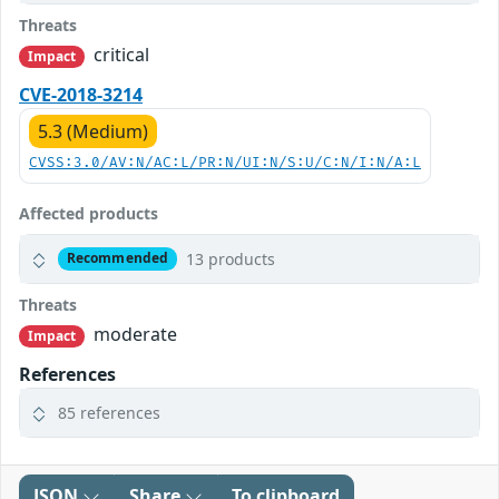
Threats
critical
Impact
CVE-2018-3214
5.3 (Medium)
CVSS:3.0/AV:N/AC:L/PR:N/UI:N/S:U/C:N/I:N/A:L
Affected products
13 products
Recommended
Threats
moderate
Impact
References
85 references
JSON
Share
To clipboard