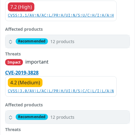
7.2 (High)
CVSS:3.1/AV:N/AC:L/PR:H/UI:N/S:U/C:H/I:H/A:H
Affected products
12 products
Recommended
Threats
important
Impact
CVE-2019-3828
4.2 (Medium)
CVSS:3.0/AV:L/AC:L/PR:H/UI:R/S:C/C:L/I:L/A:N
Affected products
12 products
Recommended
Threats