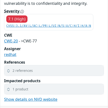
vulnerability is to confidentiality and integrity.
Severity
7.1 (High)
CVSS:3.1/AV:L/AC:L/PR:L/UI:N/S:U/C:H/I:H/A:N
CWE
CWE-20
- >CWE-77
Assigner
redhat
References
2 references
Impacted products
1 product
Show details on NVD website