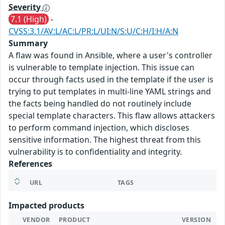
Severity
7.1 (High)
-
CVSS:3.1/AV:L/AC:L/PR:L/UI:N/S:U/C:H/I:H/A:N
Summary
A flaw was found in Ansible, where a user's controller
is vulnerable to template injection. This issue can
occur through facts used in the template if the user is
trying to put templates in multi-line YAML strings and
the facts being handled do not routinely include
special template characters. This flaw allows attackers
to perform command injection, which discloses
sensitive information. The highest threat from this
vulnerability is to confidentiality and integrity.
References
URL
TAGS
Impacted products
VENDOR
PRODUCT
VERSION