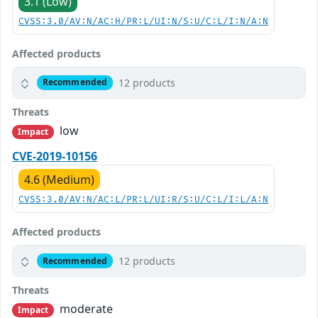
3.1 (Low)
CVSS:3.0/AV:N/AC:H/PR:L/UI:N/S:U/C:L/I:N/A:N
Affected products
12 products
Recommended
Threats
low
Impact
CVE-2019-10156
4.6 (Medium)
CVSS:3.0/AV:N/AC:L/PR:L/UI:R/S:U/C:L/I:L/A:N
Affected products
12 products
Recommended
Threats
moderate
Impact