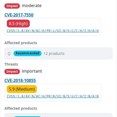
moderate
Impact
CVE-2017-7550
8.5 (High)
CVSS:3.0/AV:N/AC:H/PR:L/UI:N/S:C/C:H/I:H/A:H
Affected products
12 products
Recommended
Threats
important
Impact
CVE-2018-10855
5.9 (Medium)
CVSS:3.0/AV:N/AC:H/PR:N/UI:N/S:U/C:H/I:N/A:N
Affected products