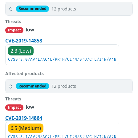
12 products
Recommended
Threats
low
Impact
CVE-2019-14858
2.3 (Low)
CVSS:3.0/AV:L/AC:L/PR:H/UI:N/S:U/C:L/I:N/A:N
Affected products
12 products
Recommended
Threats
low
Impact
CVE-2019-14864
6.5 (Medium)
CVSS:3.1/AV:N/AC:L/PR:L/UI:N/S:U/C:H/I:N/A:N