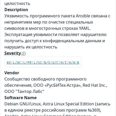
целостность
Description
Уязвимость программного пакета Ansible связана с
непринятием мер по очистке специальных
символов в многострочных строках YAML.
Эксплуатация уязвимости позволяет нарушителю
получить доступ к конфиденциальным данным и
нарушить их целостность
Severity
AV:L/AC:L/PR:L/UI:N/S:U/C:H/I:H/A:N
Vendor
Сообщество свободного программного
обеспечения, ООО «РусБИТех-Астра», Red Hat Inc.,
ООО "Тантор Лабс"
Software Name
Debian GNU/Linux, Astra Linux Special Edition (запись
в едином реестре российских программ №369),