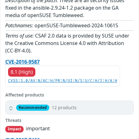
Description of the patch:
These are all security issues
fixed in the ansible-2.9.24-1.2 package on the GA
media of openSUSE Tumbleweed.
Patchnames:
openSUSE-Tumbleweed-2024-10615
Terms of use:
CSAF 2.0 data is provided by SUSE under
the Creative Commons License 4.0 with Attribution
(CC-BY-4.0).
CVE-2016-9587
8.1 (High)
CVSS:3.0/AV:N/AC:H/PR:N/UI:N/S:U/C:H/I:H/A:H
Affected products
12 products
Recommended
Threats
important
Impact