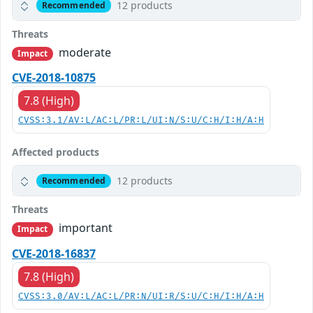
12 products
Recommended
Threats
moderate
Impact
CVE-2018-10875
7.8 (High)
CVSS:3.1/AV:L/AC:L/PR:L/UI:N/S:U/C:H/I:H/A:H
Affected products
12 products
Recommended
Threats
important
Impact
CVE-2018-16837
7.8 (High)
CVSS:3.0/AV:L/AC:L/PR:N/UI:R/S:U/C:H/I:H/A:H