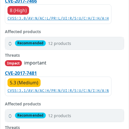
CVE-2017-7466
8 (High)
CVSS:3.0/AV:N/AC:L/PR:L/UI:R/S:U/C:H/I:H/A:H
Affected products
12 products
Recommended
Threats
important
Impact
CVE-2017-7481
5.3 (Medium)
CVSS:3.1/AV:N/AC:H/PR:N/UI:R/S:U/C:N/I:H/A:N
Affected products
12 products
Recommended
Threats