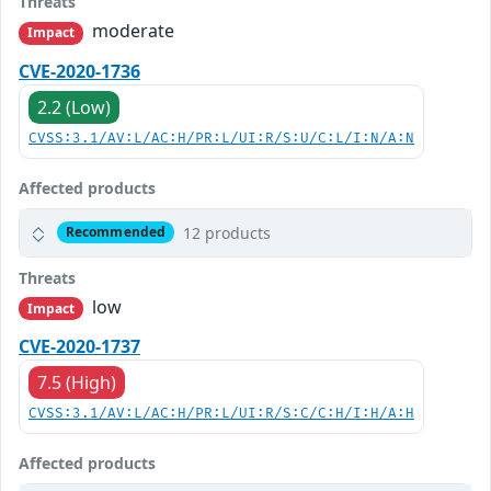
Threats
moderate
Impact
CVE-2020-1736
2.2 (Low)
CVSS:3.1/AV:L/AC:H/PR:L/UI:R/S:U/C:L/I:N/A:N
Affected products
12 products
Recommended
Threats
low
Impact
CVE-2020-1737
7.5 (High)
CVSS:3.1/AV:L/AC:H/PR:L/UI:R/S:C/C:H/I:H/A:H
Affected products