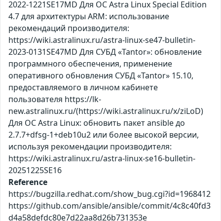
2022-1221SE17MD Для ОС Astra Linux Special Edition
4.7 для архитектуры ARM: использование
рекомендаций производителя:
https://wiki.astralinux.ru/astra-linux-se47-bulletin-
2023-0131SE47MD Для СУБД «Tantor»: обновление
программного обеспечения, применение
оперативного обновления СУБД «Tantor» 15.10,
предоставляемого в личном кабинете
пользователя https://lk-
new.astralinux.ru/(https://wiki.astralinux.ru/x/ziLoD)
Для ОС Astra Linux: обновить пакет ansible до
2.7.7+dfsg-1+deb10u2 или более высокой версии,
используя рекомендации производителя:
https://wiki.astralinux.ru/astra-linux-se16-bulletin-
20251225SE16
Reference
https://bugzilla.redhat.com/show_bug.cgi?id=1968412
https://github.com/ansible/ansible/commit/4c8c40fd3
d4a58defdc80e7d22aa8d26b731353e