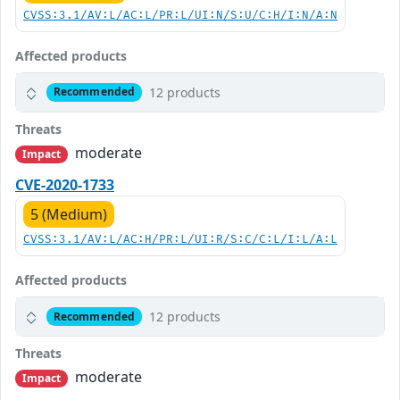
CVSS:3.1/AV:L/AC:L/PR:L/UI:N/S:U/C:H/I:N/A:N
Affected products
12 products
Recommended
Threats
moderate
Impact
CVE-2020-1733
5 (Medium)
CVSS:3.1/AV:L/AC:H/PR:L/UI:R/S:C/C:L/I:L/A:L
Affected products
12 products
Recommended
Threats
moderate
Impact