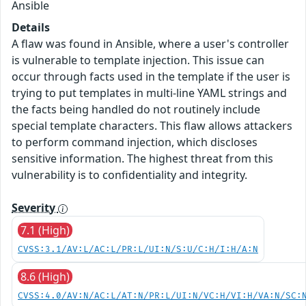
Ansible
Details
A flaw was found in Ansible, where a user's controller
is vulnerable to template injection. This issue can
occur through facts used in the template if the user is
trying to put templates in multi-line YAML strings and
the facts being handled do not routinely include
special template characters. This flaw allows attackers
to perform command injection, which discloses
sensitive information. The highest threat from this
vulnerability is to confidentiality and integrity.
Severity
7.1 (High)
CVSS:3.1/AV:L/AC:L/PR:L/UI:N/S:U/C:H/I:H/A:N
8.6 (High)
CVSS:4.0/AV:N/AC:L/AT:N/PR:L/UI:N/VC:H/VI:H/VA:N/SC: