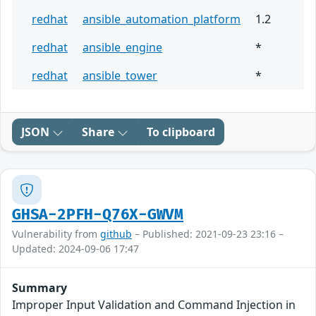
redhat
ansible_automation_platform
1.2
redhat
ansible_engine
*
redhat
ansible_tower
*
JSON
Share
To clipboard
GHSA-2PFH-Q76X-GWVM
Vulnerability from
github
– Published: 2021-09-23 23:16 –
Updated: 2024-09-06 17:47
Summary
Improper Input Validation and Command Injection in