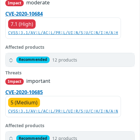
moderate
Impact
CVE-2020-10684
7.1 (High)
CVSS:3.1/AV:L/AC:L/PR:L/UI:N/S:U/C:N/I:H/A:H
Affected products
12 products
Recommended
Threats
important
Impact
CVE-2020-10685
5 (Medium)
CVSS:3.1/AV:L/AC:L/PR:L/UI:R/S:U/C:H/I:N/A:N
Affected products
12 products
Recommended