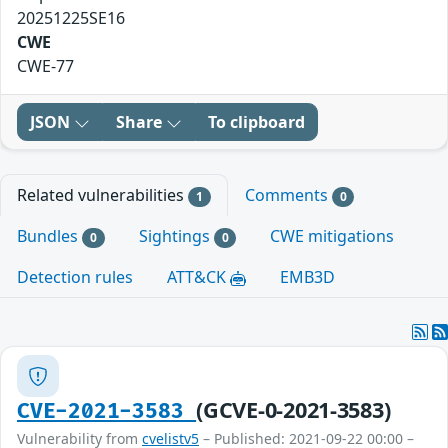
20251225SE16
CWE
CWE-77
JSON
Share
To clipboard
Related vulnerabilities
Comments
1
0
Bundles
Sightings
CWE mitigations
0
0
Detection rules
ATT&CK
EMB3D
(GCVE-0-2021-3583)
CVE-2021-3583
Vulnerability from
cvelistv5
– Published: 2021-09-22 00:00 –