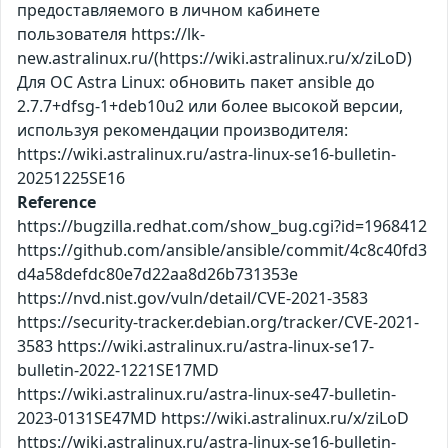
предоставляемого в личном кабинете
пользователя https://lk-
new.astralinux.ru/(https://wiki.astralinux.ru/x/ziLoD)
Для ОС Astra Linux: обновить пакет ansible до
2.7.7+dfsg-1+deb10u2 или более высокой версии,
используя рекомендации производителя:
https://wiki.astralinux.ru/astra-linux-se16-bulletin-
20251225SE16
Reference
https://bugzilla.redhat.com/show_bug.cgi?id=1968412
https://github.com/ansible/ansible/commit/4c8c40fd3
d4a58defdc80e7d22aa8d26b731353e
https://nvd.nist.gov/vuln/detail/CVE-2021-3583
https://security-tracker.debian.org/tracker/CVE-2021-
3583 https://wiki.astralinux.ru/astra-linux-se17-
bulletin-2022-1221SE17MD
https://wiki.astralinux.ru/astra-linux-se47-bulletin-
2023-0131SE47MD https://wiki.astralinux.ru/x/ziLoD
https://wiki.astralinux.ru/astra-linux-se16-bulletin-