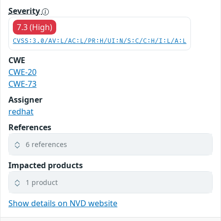
Severity
7.3 (High)
CVSS:3.0/AV:L/AC:L/PR:H/UI:N/S:C/C:H/I:L/A:L
CWE
CWE-20
CWE-73
Assigner
redhat
References
6 references
Impacted products
1 product
Show details on NVD website