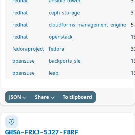
redhat
ansible_tower
3.
redhat
ceph_storage
3
redhat
cloudforms_management_engine
5
redhat
openstack
1
fedoraproject
fedora
3
opensuse
backports_sle
1
opensuse
leap
1
JSON
Share
To clipboard
GHSA-FRXJ-5J27-F8RF