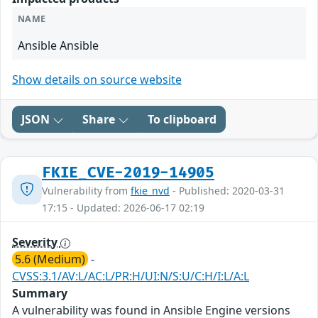
NAME
Ansible Ansible
Show details on source website
JSON
Share
To clipboard
FKIE_CVE-2019-14905
Vulnerability from
fkie_nvd
- Published: 2020-03-31
17:15 - Updated: 2026-06-17 02:19
Severity
5.6 (Medium)
-
CVSS:3.1/AV:L/AC:L/PR:H/UI:N/S:U/C:H/I:L/A:L
Summary
A vulnerability was found in Ansible Engine versions