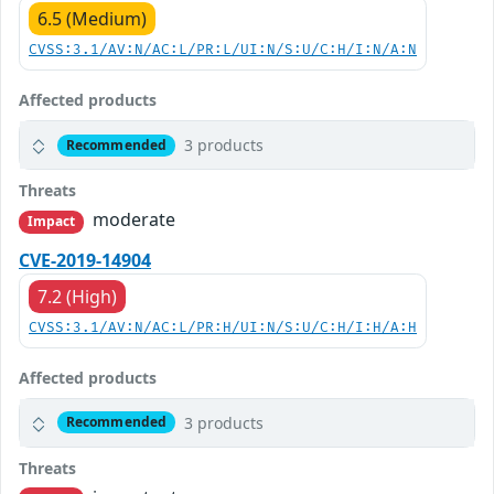
6.5 (Medium)
CVSS:3.1/AV:N/AC:L/PR:L/UI:N/S:U/C:H/I:N/A:N
Affected products
3 products
Recommended
Threats
moderate
Impact
CVE-2019-14904
7.2 (High)
CVSS:3.1/AV:N/AC:L/PR:H/UI:N/S:U/C:H/I:H/A:H
Affected products
3 products
Recommended
Threats