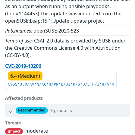
as an output when running ansible playbooks.
(boo#1144453) This update was imported from the
openSUSE:Leap:15.1:Update update project.
Patchnames:
openSUSE-2020-523
Terms of use:
CSAF 2.0 data is provided by SUSE under
the Creative Commons License 4.0 with Attribution
(CC-BY-4.0).
CVE-2019-10206
6.4 (Medium)
CVSS:3.0/AV:N/AC:H/PR:L/UI:R/S:U/C:H/I:H/A:N
Affected products
3 products
Recommended
Threats
moderate
Impact