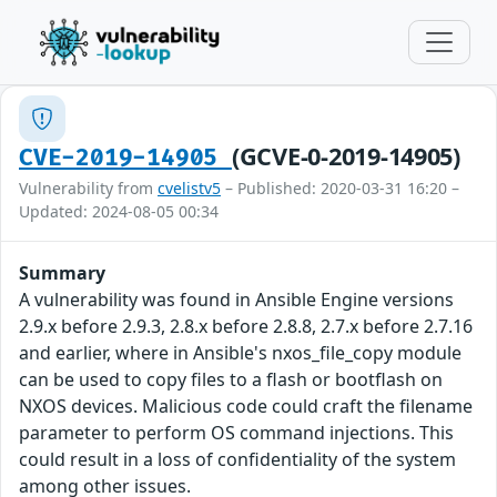
(GCVE-0-2019-14905)
CVE-2019-14905
Vulnerability from
cvelistv5
– Published: 2020-03-31 16:20 –
Updated: 2024-08-05 00:34
Summary
A vulnerability was found in Ansible Engine versions
2.9.x before 2.9.3, 2.8.x before 2.8.8, 2.7.x before 2.7.16
and earlier, where in Ansible's nxos_file_copy module
can be used to copy files to a flash or bootflash on
NXOS devices. Malicious code could craft the filename
parameter to perform OS command injections. This
could result in a loss of confidentiality of the system
among other issues.