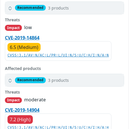
3 products
Recommended
Threats
low
Impact
CVE-2019-14864
6.5 (Medium)
CVSS:3.1/AV:N/AC:L/PR:L/UI:N/S:U/C:H/I:N/A:N
Affected products
3 products
Recommended
Threats
moderate
Impact
CVE-2019-14904
7.2 (High)
CVSS:3.1/AV:N/AC:L/PR:H/UI:N/S:U/C:H/I:H/A:H