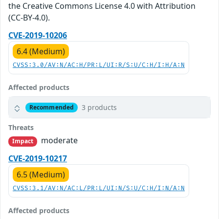
the Creative Commons License 4.0 with Attribution
(CC-BY-4.0).
CVE-2019-10206
6.4 (Medium)
CVSS:3.0/AV:N/AC:H/PR:L/UI:R/S:U/C:H/I:H/A:N
Affected products
3 products
Recommended
Threats
moderate
Impact
CVE-2019-10217
6.5 (Medium)
CVSS:3.1/AV:N/AC:L/PR:L/UI:N/S:U/C:H/I:N/A:N
Affected products