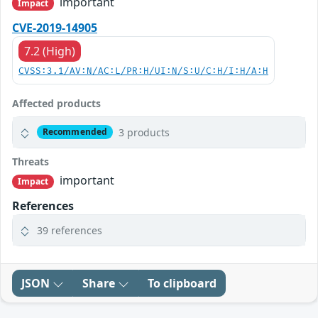
important
Impact
CVE-2019-14905
7.2 (High)
CVSS:3.1/AV:N/AC:L/PR:H/UI:N/S:U/C:H/I:H/A:H
Affected products
3 products
Recommended
Threats
important
Impact
References
39 references
JSON
Share
To clipboard