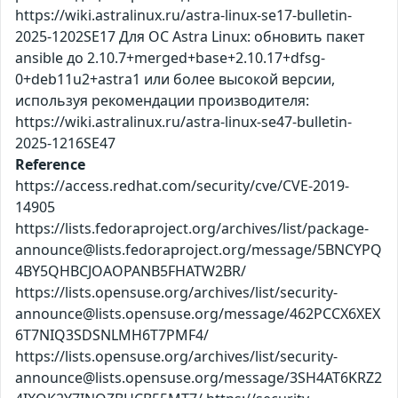
https://wiki.astralinux.ru/astra-linux-se17-bulletin-
2025-1202SE17 Для ОС Astra Linux: обновить пакет
ansible до 2.10.7+merged+base+2.10.17+dfsg-
0+deb11u2+astra1 или более высокой версии,
используя рекомендации производителя:
https://wiki.astralinux.ru/astra-linux-se47-bulletin-
2025-1216SE47
Reference
https://access.redhat.com/security/cve/CVE-2019-
14905
https://lists.fedoraproject.org/archives/list/package-
announce@lists.fedoraproject.org/message/5BNCYPQ
4BY5QHBCJOAOPANB5FHATW2BR/
https://lists.opensuse.org/archives/list/security-
announce@lists.opensuse.org/message/462PCCX6XEX
6T7NIQ3SDSNLMH6T7PMF4/
https://lists.opensuse.org/archives/list/security-
announce@lists.opensuse.org/message/3SH4AT6KRZ2