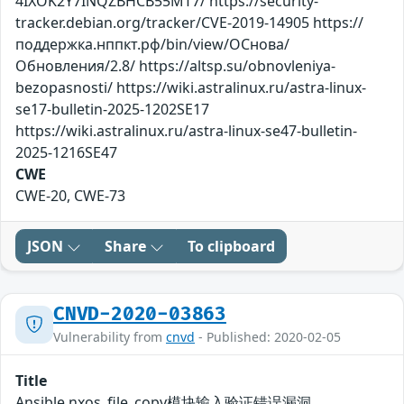
4IXOK2Y7INQZBHCB55MT7/ https://security-
tracker.debian.org/tracker/CVE-2019-14905 https://
поддержка.нппкт.рф/bin/view/ОСнова/
Обновления/2.8/ https://altsp.su/obnovleniya-
bezopasnosti/ https://wiki.astralinux.ru/astra-linux-
se17-bulletin-2025-1202SE17
https://wiki.astralinux.ru/astra-linux-se47-bulletin-
2025-1216SE47
CWE
CWE-20, CWE-73
JSON
Share
To clipboard
CNVD-2020-03863
Vulnerability from
cnvd
- Published: 2020-02-05
Title
Ansible nxos_file_copy模块输入验证错误漏洞