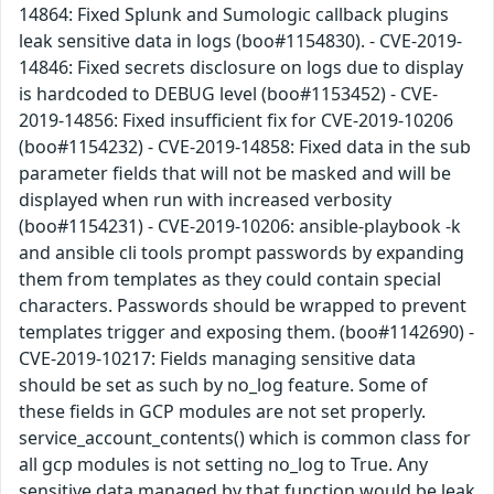
14864: Fixed Splunk and Sumologic callback plugins
leak sensitive data in logs (boo#1154830). - CVE-2019-
14846: Fixed secrets disclosure on logs due to display
is hardcoded to DEBUG level (boo#1153452) - CVE-
2019-14856: Fixed insufficient fix for CVE-2019-10206
(boo#1154232) - CVE-2019-14858: Fixed data in the sub
parameter fields that will not be masked and will be
displayed when run with increased verbosity
(boo#1154231) - CVE-2019-10206: ansible-playbook -k
and ansible cli tools prompt passwords by expanding
them from templates as they could contain special
characters. Passwords should be wrapped to prevent
templates trigger and exposing them. (boo#1142690) -
CVE-2019-10217: Fields managing sensitive data
should be set as such by no_log feature. Some of
these fields in GCP modules are not set properly.
service_account_contents() which is common class for
all gcp modules is not setting no_log to True. Any
sensitive data managed by that function would be leak