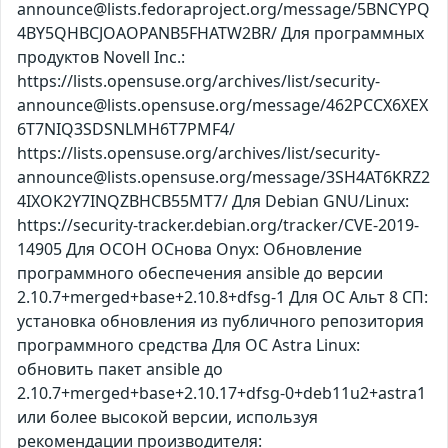
announce@lists.fedoraproject.org/message/5BNCYPQ
4BY5QHBCJOAOPANB5FHATW2BR/ Для программных
продуктов Novell Inc.:
https://lists.opensuse.org/archives/list/security-
announce@lists.opensuse.org/message/462PCCX6XEX
6T7NIQ3SDSNLMH6T7PMF4/
https://lists.opensuse.org/archives/list/security-
announce@lists.opensuse.org/message/3SH4AT6KRZ2
4IXOK2Y7INQZBHCB55MT7/ Для Debian GNU/Linux:
https://security-tracker.debian.org/tracker/CVE-2019-
14905 Для ОСОН ОСнова Оnyx: Обновление
программного обеспечения ansible до версии
2.10.7+merged+base+2.10.8+dfsg-1 Для ОС Альт 8 СП:
установка обновления из публичного репозитория
программного средства Для ОС Astra Linux:
обновить пакет ansible до
2.10.7+merged+base+2.10.17+dfsg-0+deb11u2+astra1
или более высокой версии, используя
рекомендации производителя: