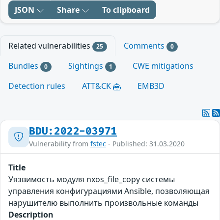
JSON
Share
To clipboard
Related vulnerabilities
Comments
25
0
Bundles
Sightings
CWE mitigations
0
1
Detection rules
ATT&CK
EMB3D
BDU:2022-03971
Vulnerability from
fstec
- Published: 31.03.2020
Title
Уязвимость модуля nxos_file_copy системы
управления конфигурациями Ansible, позволяющая
нарушителю выполнить произвольные команды
Description