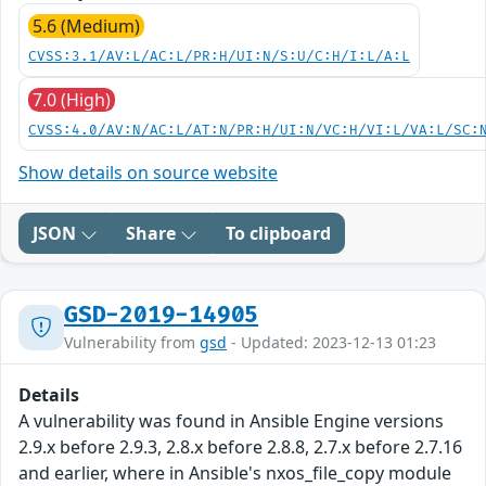
5.6 (Medium)
CVSS:3.1/AV:L/AC:L/PR:H/UI:N/S:U/C:H/I:L/A:L
7.0 (High)
CVSS:4.0/AV:N/AC:L/AT:N/PR:H/UI:N/VC:H/VI:L/VA:L/SC:
Show details on source website
JSON
Share
To clipboard
GSD-2019-14905
Vulnerability from
gsd
- Updated: 2023-12-13 01:23
Details
A vulnerability was found in Ansible Engine versions
2.9.x before 2.9.3, 2.8.x before 2.8.8, 2.7.x before 2.7.16
and earlier, where in Ansible's nxos_file_copy module