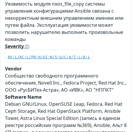
Уязвимость модуля nxos_file_copy системы
управления конфигурациями Ansible связана с
некорректным внешним управлением именем или
путем файла. Эксплуатация уязвимости может
позволить нарушителю выполнить произвольные
команды
Severity
AV:L/AC:L/PR:H/UI:N/S:U/C:H/I:L/A:L
Vendor
Сообщество свободного программного
обеспечения, Novell Inc., Fedora Project, Red Hat Inc.,
ООО «РусБИТех-Астра», АО «ИВК», АО "НППКТ"
Software Name
Debian GNU/Linux, OpenSUSE Leap, Fedora, Red Hat
Ceph Storage, Red Hat OpenStack Platform, Ansible
Tower, Astra Linux Special Edition (запись в едином
реестре российских программ №369), Ansible, Альт 8