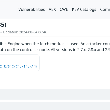
Vulnerabilities
VEX
CWE
KEV Catalogs
Comm
35)
 – Updated: 2024-08-04 06:46
ible Engine when the fetch module is used. An attacker cou
h on the controller node. All versions in 2.7.x, 2.8.x and 2.
UI:R/S:C/C:L/I:L/A:N