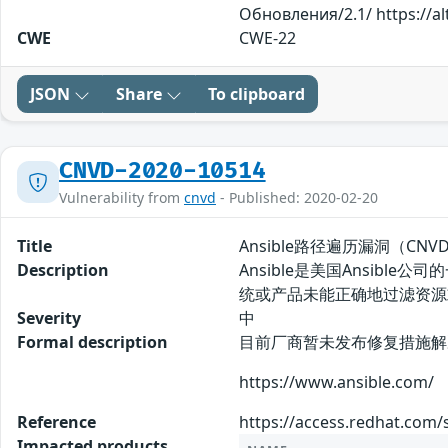
Обновления/2.1/ https://alt
CWE
CWE-22
JSON
Share
To clipboard
CNVD-2020-10514
Vulnerability from
cnvd
- Published: 2020-02-20
Title
Ansible路径遍历漏洞（CNVD-
Description
Ansible是美国Ansib
统或产品未能正确地过滤资源
Severity
中
Formal description
目前厂商暂未发布修复措施解
https://www.ansible.com/
Reference
https://access.redhat.com/
Impacted products