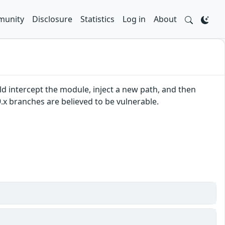
unity
Disclosure
Statistics
Log in
About
ld intercept the module, inject a new path, and then
9.x branches are believed to be vulnerable.