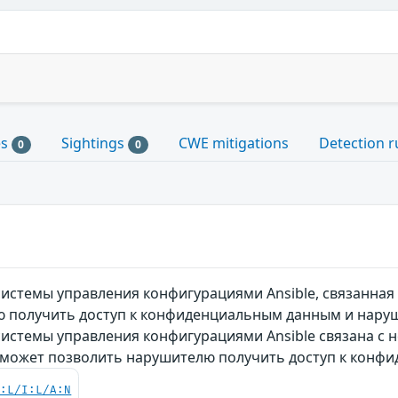
es
Sightings
CWE mitigations
Detection r
0
0
системы управления конфигурациями Ansible, связанная 
получить доступ к конфиденциальным данным и наруш
системы управления конфигурациями Ansible связана с н
 может позволить нарушителю получить доступ к конф
C:L/I:L/A:N