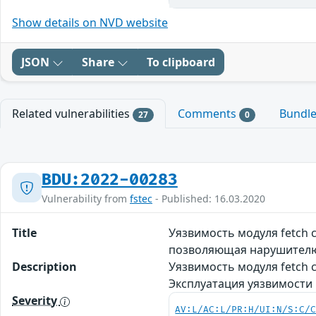
Show details on NVD website
JSON
Share
To clipboard
Related vulnerabilities
Comments
Bundl
27
0
BDU:2022-00283
Vulnerability from
fstec
- Published: 16.03.2020
Title
Уязвимость модуля fetch 
позволяющая нарушителю 
Description
Уязвимость модуля fetch 
Эксплуатация уязвимости
Severity
AV:L/AC:L/PR:H/UI:N/S:C/