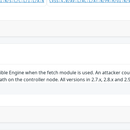
UI:N/S:C/C:L/I:L/A:N
CVSS:4.0/AV:L/AC:L/AT:N/PR:H/UI:N/
ible Engine when the fetch module is used. An attacker cou
h on the controller node. All versions in 2.7.x, 2.8.x and 2.