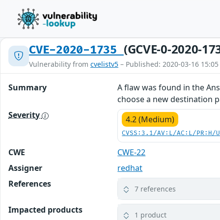
(GCVE-0-2020-17
CVE-2020-1735
Vulnerability from
cvelistv5
– Published: 2020-03-16 15:05
Summary
A flaw was found in the Ans
choose a new destination pat
Severity
4.2 (Medium)
CVSS:3.1/AV:L/AC:L/PR:H/
CWE
CWE-22
Assigner
redhat
References
7 references
Impacted products
1 product