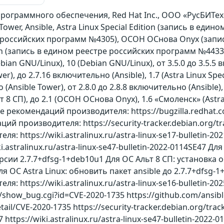
ограммного обеспечения, Red Hat Inc., ООО «РусБИТех
Tower, Ansible, Astra Linux Special Edition (запись в ед
 российских программ №4305), ОСОН ОСнова Оnyx (запи
on (запись в едином реестре российских программ №4433
bian GNU/Linux), 10 (Debian GNU/Linux), от 3.5.0 до 3.5.5 в
), до 2.7.16 включительно (Ansible), 1.7 (Astra Linux Spec
 (Ansible Tower), от 2.8.0 до 2.8.8 включительно (Ansible), 
Альт 8 СП), до 2.1 (ОСОН ОСнова Оnyx), 1.6 «Смоленск» (Ast
е рекомендаций производителя: https://bugzilla.redhat.
й производителя: https://security-tracker.debian.org/tr
я: https://wiki.astralinux.ru/astra-linux-se17-bulletin
ki.astralinux.ru/astra-linux-se47-bulletin-2022-0114SE4
ерсии 2.7.7+dfsg-1+deb10u1 Для ОС Альт 8 СП: установк
 ОС Astra Linux: обновить пакет ansible до 2.7.7+dfsg-
: https://wiki.astralinux.ru/astra-linux-se16-bulletin-2
m/show_bug.cgi?id=CVE-2020-1735 https://github.com/ansibl
etail/CVE-2020-1735 https://security-tracker.debian.org/track
7 https://wiki.astralinux.ru/astra-linux-se47-bulletin-202