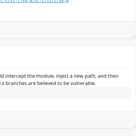
VC:L/VI:L/VA:N/SC:L/SI:L/SA:N
ld intercept the module, inject a new path, and then
9.x branches are believed to be vulnerable.