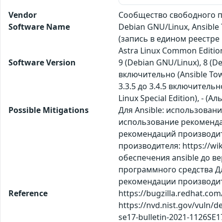
Vendor
Сообщество свободного пр
Software Name
Debian GNU/Linux, Ansible 
(запись в едином реестре
Astra Linux Common Editi
Software Version
9 (Debian GNU/Linux), 8 (De
включительно (Ansible Tower
3.3.5 до 3.4.5 включительно
Linux Special Edition), - (
Possible Mitigations
Для Ansible: использовани
использование рекомендаци
рекомендаций производител
производителя: https://wi
обеспечения ansible до в
программного средства Для
рекомендации производителя
Reference
https://bugzilla.redhat.co
https://nvd.nist.gov/vuln/d
se17-bulletin-2021-1126SE1