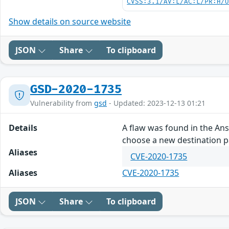
CVSS:3.1/AV:L/AC:L/PR:H/
Show details on source website
JSON
Share
To clipboard
GSD-2020-1735
Vulnerability from
gsd
- Updated: 2023-12-13 01:21
Details
A flaw was found in the Ans
choose a new destination pat
Aliases
CVE-2020-1735
Aliases
CVE-2020-1735
JSON
Share
To clipboard