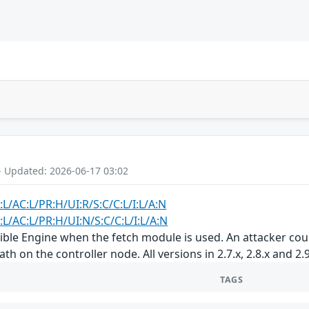
- Updated: 2026-06-17 03:02
:L/AC:L/PR:H/UI:R/S:C/C:L/I:L/A:N
:L/AC:L/PR:H/UI:N/S:C/C:L/I:L/A:N
ible Engine when the fetch module is used. An attacker cou
h on the controller node. All versions in 2.7.x, 2.8.x and 2.
TAGS