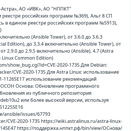
-Астра», АО «ИВК», АО "НППКТ"
ином реестре российских программ №369), Альт 8 СП
сь в едином реестре российских программ №5913),
)
ключительно (Ansible Tower), от 3.6.0 до 3.6.3
ial Edition), до 3.3.4 включительно (Ansible Tower), от
от 2.9.0 до 2.9.5 включительно (Ansible), 4.7 (Astra
ra Linux Common Edition)
com/show_bug.cgi?id=CVE-2020-1735 Для Debian:
acker/CVE-2020-1735 Для Astra Linux: использование
-2021-1126SE17 использование рекомендаций
7 Для ОСОН Основа: Обновление программного
а обновления из публичного репозитория
1+deb10u2 или более высокой версии, используя
0251225SE16
e/ansible/issues/67793
er/CVE-2020-1735 https://wiki.astralinux.ru/astra-linux-
2-0114SE47 https://поддержка.нппкт.рф/bin/view/ОСнова/