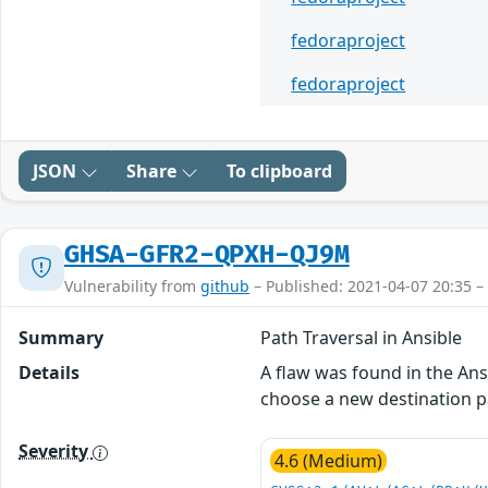
fedoraproject
fedoraproject
JSON
Share
To clipboard
GHSA-GFR2-QPXH-QJ9M
Vulnerability from
github
– Published: 2021-04-07 20:35 –
Summary
Path Traversal in Ansible
Details
A flaw was found in the Ans
choose a new destination pat
Severity
4.6 (Medium)