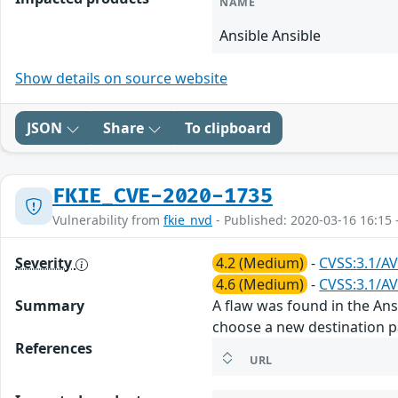
NAME
Ansible Ansible
Show details on source website
JSON
Share
To clipboard
FKIE_CVE-2020-1735
Vulnerability from
fkie_nvd
- Published: 2020-03-16 16:15 
Severity
4.2 (Medium)
-
CVSS:3.1/AV
4.6 (Medium)
-
CVSS:3.1/AV
Summary
A flaw was found in the Ans
choose a new destination pat
References
URL