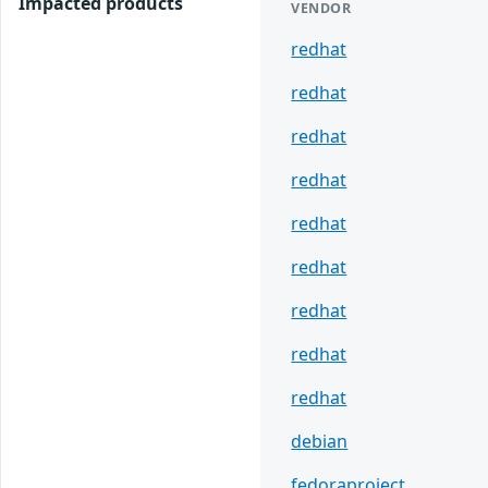
Impacted products
VENDOR
redhat
redhat
redhat
redhat
redhat
redhat
redhat
redhat
redhat
debian
fedoraproject