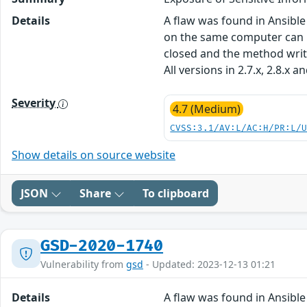
Details
A flaw was found in Ansible
on the same computer can re
closed and the method write_d
All versions in 2.7.x, 2.8.x 
Severity
4.7 (Medium)
CVSS:3.1/AV:L/AC:H/PR:L/
Show details on source website
JSON
Share
To clipboard
GSD-2020-1740
Vulnerability from
gsd
- Updated: 2023-12-13 01:21
Details
A flaw was found in Ansible