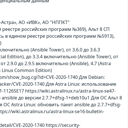
фиденциальным данным
-Астра», АО «ИВК», АО "НППКТ"
ином реестре российских программ №369), Альт 8 СП
сь в едином реестре российских программ №5913),
)
ключительно (Ansible Tower), от 3.6.0 до 3.6.3
ial Edition), до 3.3.4 включительно (Ansible Tower), от
от 2.9.0 до 2.9.5 включительно (Ansible), 4.7 (Astra
ra Linux Common Edition)
com/show_bug.cgi?id=CVE-2020-1740 Для Debian:
acker/CVE-2020-1740 Для Astra Linux: использование
-1126SE17 https://wiki.astralinux.ru/astra-linux-se47-
nsible до версии 2.7.7+dfsg-1+deb10u1 Для ОС Альт 8
С Astra Linux: обновить пакет ansible до 2.7.7+dfsg-
/wiki.astralinux.ru/astra-linux-se16-bulletin-
etail/CVE-2020-1740 https://security-