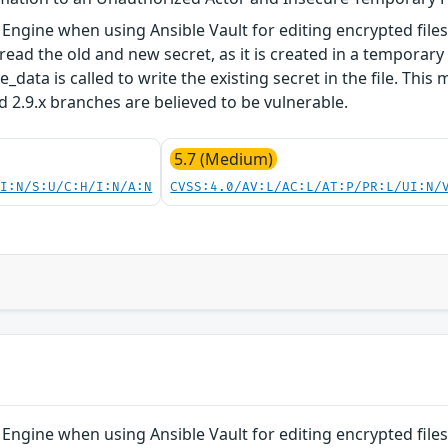
 Engine when using Ansible Vault for editing encrypted files
ad the old and new secret, as it is created in a temporary 
ata is called to write the existing secret in the file. This m
and 2.9.x branches are believed to be vulnerable.
5.7 (Medium)
UI:N/S:U/C:H/I:N/A:N
CVSS:4.0/AV:L/AC:L/AT:P/PR:L/UI:N/
 Engine when using Ansible Vault for editing encrypted files