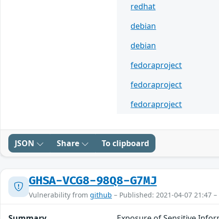
redhat
debian
debian
fedoraproject
fedoraproject
fedoraproject
JSON
Share
To clipboard
GHSA-VCG8-98Q8-G7MJ
Vulnerability from
github
– Published: 2021-04-07 21:47 –
Summary
Exposure of Sensitive Info