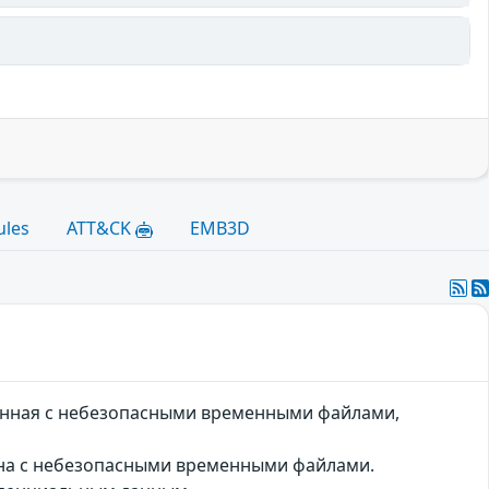
ules
ATT&CK
EMB3D
занная с небезопасными временными файлами,
зана с небезопасными временными файлами.