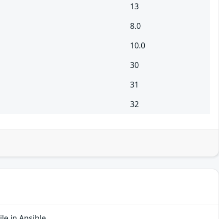
13
8.0
10.0
30
31
32
le in Ansible