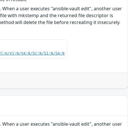
. When a user executes "ansible-vault edit", another user
file with mkstemp and the returned file descriptor is
ethod will delete the file before recreating it insecurely.
VC:H/VI:N/VA:N/SC:N/SI:N/SA:N
. When a user executes "ansible-vault edit", another user