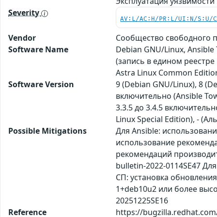
Эксплуатация уязвимости
Severity
AV:L/AC:H/PR:L/UI:N/S:U/
Vendor
Сообщество свободного пр
Software Name
Debian GNU/Linux, Ansible 
(запись в едином реестре
Astra Linux Common Editi
Software Version
9 (Debian GNU/Linux), 8 (De
включительно (Ansible Tower
3.3.5 до 3.4.5 включительно
Linux Special Edition), - (
Possible Mitigations
Для Ansible: использовани
использование рекомендаци
рекомендаций производителя:
bulletin-2022-0114SE47 Д
СП: установка обновления 
1+deb10u2 или более высок
20251225SE16
Reference
https://bugzilla.redhat.com