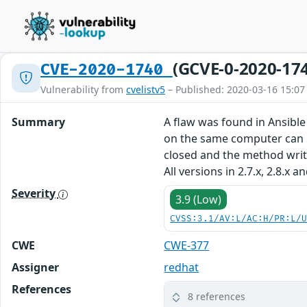
(GCVE-0-2020-17
CVE-2020-1740
Vulnerability from
cvelistv5
– Published: 2020-03-16 15:07
Summary
A flaw was found in Ansible
on the same computer can re
closed and the method write_d
All versions in 2.7.x, 2.8.x 
Severity
3.9 (Low)
CVSS:3.1/AV:L/AC:H/PR:L/
CWE
CWE-377
Assigner
redhat
References
8 references