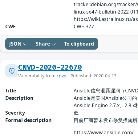
tracker.debian.org/tracker/
linux-se47-bulletin-2022-0
https://wiki.astralinux.ru/
CWE
CWE-377
JSON
Share
To clipboard
CNVD-2020-22670
Vulnerability from
cnvd
- Published: 2020-04-13
Title
Ansible信息泄露漏洞（CNVD-
Description
Ansible是美国Ansibl
Ansible Engine 2.7
Severity
低
Formal description
目前厂商暂未发布修复措施解
https://www.ansible.com/