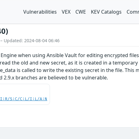
Vulnerabilities
VEX
CWE
KEV Catalogs
Comm
40)
 – Updated: 2024-08-04 06:46
 Engine when using Ansible Vault for editing encrypted files
ad the old and new secret, as it is created in a temporary 
ata is called to write the existing secret in the file. This m
and 2.9.x branches are believed to be vulnerable.
UI:R/S:C/C:L/I:L/A:N