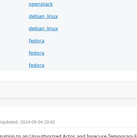
openstack
debian_linux
debian_linux
fedora
fedora
fedora
 Updated: 2024-09-04 20:42
rmation to an Unauthorized Actor and Insecure Temporary Fi