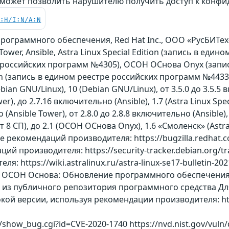
 может позволить нарушителю получить доступ к кон
C:H/I:N/A:N
ограммного обеспечения, Red Hat Inc., ООО «РусБИТех
Tower, Ansible, Astra Linux Special Edition (запись в ед
 российских программ №4305), ОСОН ОСнова Оnyx (запи
on (запись в едином реестре российских программ №4433
bian GNU/Linux), 10 (Debian GNU/Linux), от 3.5.0 до 3.5.5 в
), до 2.7.16 включительно (Ansible), 1.7 (Astra Linux Spec
 (Ansible Tower), от 2.8.0 до 2.8.8 включительно (Ansible), 
Альт 8 СП), до 2.1 (ОСОН ОСнова Оnyx), 1.6 «Смоленск» (Ast
е рекомендаций производителя: https://bugzilla.redhat.
й производителя: https://security-tracker.debian.org/tr
 https://wiki.astralinux.ru/astra-linux-se17-bulletin-2021
ля ОСОН Основа: Обновление программного обеспечения a
из публичного репозитория программного средства Для О
ой версии, используя рекомендации производителя: https:/
/show_bug.cgi?id=CVE-2020-1740 https://nvd.nist.gov/vuln/d