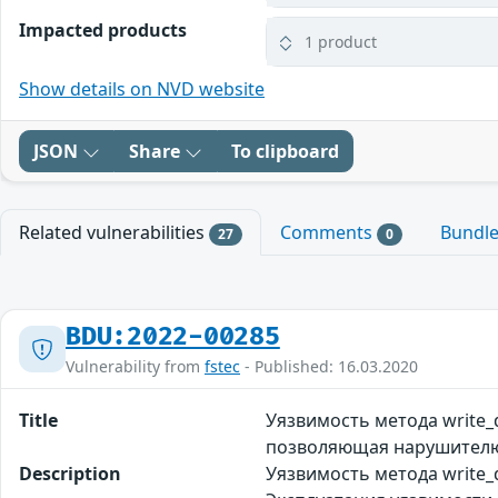
Impacted products
1 product
Show details on NVD website
JSON
Share
To clipboard
Related vulnerabilities
Comments
Bundl
27
0
BDU:2022-00285
Vulnerability from
fstec
- Published: 16.03.2020
Title
Уязвимость метода write
позволяющая нарушителю
Description
Уязвимость метода write