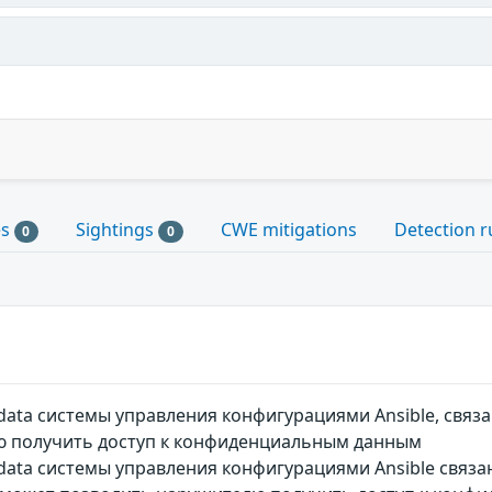
es
Sightings
CWE mitigations
Detection r
0
0
_data системы управления конфигурациями Ansible, свя
 получить доступ к конфиденциальным данным
_data системы управления конфигурациями Ansible свя