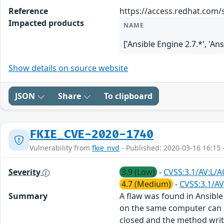
Reference
https://access.redhat.com/
Impacted products
NAME
['Ansible Engine 2.7.*', 'Ans
Show details on source website
JSON
Share
To clipboard
FKIE_CVE-2020-1740
Vulnerability from
fkie_nvd
- Published: 2020-03-16 16:15 
Severity
3.9 (Low)
-
CVSS:3.1/AV:L/AC
4.7 (Medium)
-
CVSS:3.1/AV
Summary
A flaw was found in Ansible
on the same computer can re
closed and the method write_d