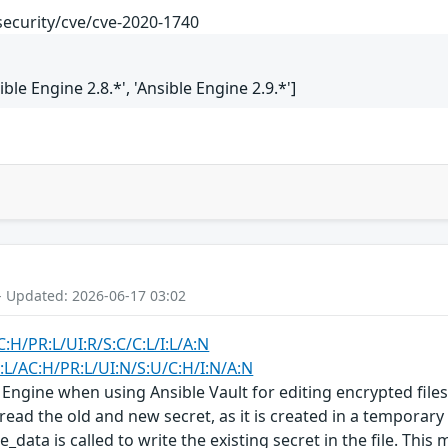
security/cve/cve-2020-1740
ible Engine 2.8.*', 'Ansible Engine 2.9.*']
- Updated: 2026-06-17 03:02
:H/PR:L/UI:R/S:C/C:L/I:L/A:N
:L/AC:H/PR:L/UI:N/S:U/C:H/I:N/A:N
 Engine when using Ansible Vault for editing encrypted files
ad the old and new secret, as it is created in a temporary 
ata is called to write the existing secret in the file. This m