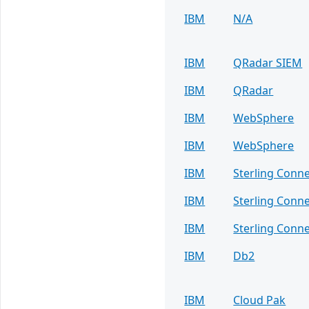
IBM
N/A
IBM
QRadar SIEM
IBM
QRadar
IBM
WebSphere
IBM
WebSphere
IBM
Sterling Conne
IBM
Sterling Conne
IBM
Sterling Conne
IBM
Db2
IBM
Cloud Pak