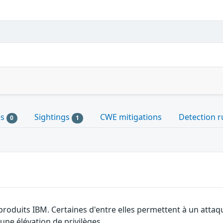
es
Sightings
CWE mitigations
Detection r
0
1
 produits IBM. Certaines d'entre elles permettent à un atta
 une élévation de privilèges.