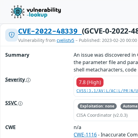
(GCVE-0-2022-4
CVE-2022-48339
Vulnerability from
cvelistv5
– Published: 2023-02-20 00:00
Summary
An issue was discovered in 
the parameter file and para
shell metacharacters, code
Severity
7.8 (High)
CVSS:3.1/AV:L/AC:L/PR:N/
SSVC
Exploitation: none
Automat
CISA Coordinator (v2.0.3)
CWE
n/a
CWE-1116
- Inaccurate Co