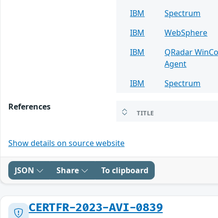
IBM
Spectrum
IBM
WebSphere
IBM
QRadar WinCol
Agent
IBM
Spectrum
References
TITLE
Show details on source website
JSON
Share
To clipboard
CERTFR-2023-AVI-0839