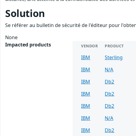
Solution
Se référer au bulletin de sécurité de l'éditeur pour l'obt
None
Impacted products
VENDOR
PRODUCT
IBM
Sterling
IBM
N/A
IBM
Db2
IBM
Db2
IBM
Db2
IBM
N/A
IBM
Db2