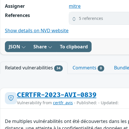
Assigner
mitre
References
5 references
Show details on NVD website
JSON
Share
To clipboard
Related vulnerabilities
Comments
Bundl
34
0
CERTFR-2023-AVI-0839
Vulnerability from
certfr_avis
- Published: - Updated:
De multiples vulnérabilités ont été découvertes dans les
distance, une atteinte à la confidentialité des données et