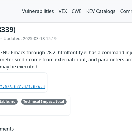
Vulnerabilities
VEX
CWE
KEV Catalogs
Comm
8339)
 – Updated: 2025-03-18 15:19
GNU Emacs through 28.2. htmlfontify.el has a command injec
meter srcdir come from external input, and parameters are 
 may be executed.
UI:R/S:U/C:H/I:H/A:H
able: no
Technical Impact: total
mments