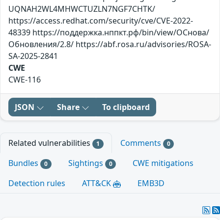
UQNAH2WL4MHWCTUZLN7NGF7CHTK/
https://access.redhat.com/security/cve/CVE-2022-
48339 https://поддержка.нппкт.рф/bin/view/ОСнова/
Обновления/2.8/ https://abf.rosa.ru/advisories/ROSA-
SA-2025-2841
CWE
CWE-116
JSON
Share
To clipboard
Related vulnerabilities
Comments
1
0
Bundles
Sightings
CWE mitigations
0
0
Detection rules
ATT&CK
EMB3D