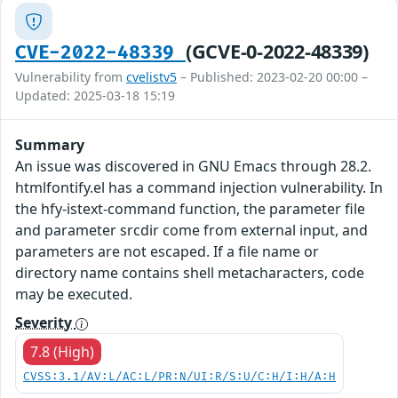
(GCVE-0-2022-48339)
CVE-2022-48339
Vulnerability from
cvelistv5
– Published: 2023-02-20 00:00 –
Updated: 2025-03-18 15:19
Summary
An issue was discovered in GNU Emacs through 28.2.
htmlfontify.el has a command injection vulnerability. In
the hfy-istext-command function, the parameter file
and parameter srcdir come from external input, and
parameters are not escaped. If a file name or
directory name contains shell metacharacters, code
may be executed.
Severity
7.8 (High)
CVSS:3.1/AV:L/AC:L/PR:N/UI:R/S:U/C:H/I:H/A:H