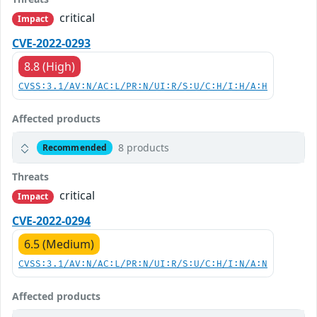
critical
Impact
CVE-2022-0293
8.8 (High)
CVSS:3.1/AV:N/AC:L/PR:N/UI:R/S:U/C:H/I:H/A:H
Affected products
8 products
Recommended
Threats
critical
Impact
CVE-2022-0294
6.5 (Medium)
CVSS:3.1/AV:N/AC:L/PR:N/UI:R/S:U/C:H/I:N/A:N
Affected products