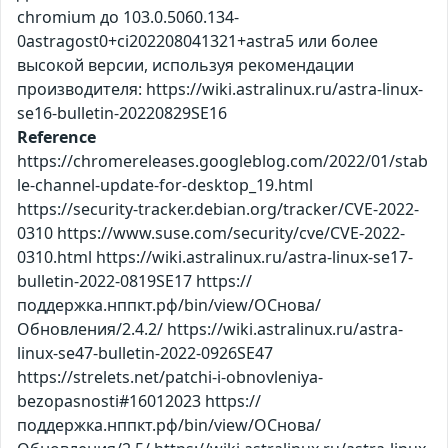
chromium до 103.0.5060.134-
0astragost0+ci202208041321+astra5 или более
высокой версии, используя рекомендации
производителя: https://wiki.astralinux.ru/astra-linux-
se16-bulletin-20220829SE16
Reference
https://chromereleases.googleblog.com/2022/01/stab
le-channel-update-for-desktop_19.html
https://security-tracker.debian.org/tracker/CVE-2022-
0310 https://www.suse.com/security/cve/CVE-2022-
0310.html https://wiki.astralinux.ru/astra-linux-se17-
bulletin-2022-0819SE17 https://
поддержка.нппкт.рф/bin/view/ОСнова/
Обновления/2.4.2/ https://wiki.astralinux.ru/astra-
linux-se47-bulletin-2022-0926SE47
https://strelets.net/patchi-i-obnovleniya-
bezopasnosti#16012023 https://
поддержка.нппкт.рф/bin/view/ОСнова/