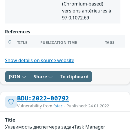
(Chromium-based)
versions antérieures à
97.0.1072.69
References
TITLE
PUBLICATION TIME
TAGS
Show details on source website
JSON
Share
To clipboard
BDU:2022-00792
Vulnerability from
fstec
- Published: 24.01.2022
Title
Уязвимость диспетчера задачTask Manager