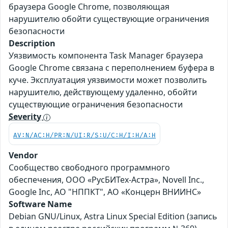
браузера Google Chrome, позволяющая
нарушителю обойти существующие ограничения
безопасности
Description
Уязвимость компонента Task Manager браузера
Google Chrome связана с переполнением буфера в
куче. Эксплуатация уязвимости может позволить
нарушителю, действующему удаленно, обойти
существующие ограничения безопасности
Severity
AV:N/AC:H/PR:N/UI:R/S:U/C:H/I:H/A:H
Vendor
Сообщество свободного программного
обеспечения, ООО «РусБИТех-Астра», Novell Inc.,
Google Inc, АО "НППКТ", АО «Концерн ВНИИНС»
Software Name
Debian GNU/Linux, Astra Linux Special Edition (запись