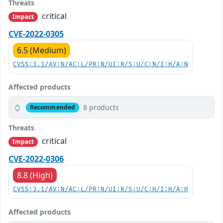
Threats
critical
Impact
CVE-2022-0305
6.5 (Medium)
CVSS:3.1/AV:N/AC:L/PR:N/UI:R/S:U/C:N/I:H/A:N
Affected products
8 products
Recommended
Threats
critical
Impact
CVE-2022-0306
8.8 (High)
CVSS:3.1/AV:N/AC:L/PR:N/UI:R/S:U/C:H/I:H/A:H
Affected products