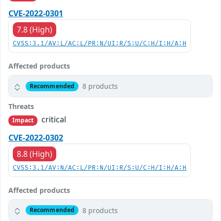
CVE-2022-0301
7.8 (High)
CVSS:3.1/AV:L/AC:L/PR:N/UI:R/S:U/C:H/I:H/A:H
Affected products
8 products
Recommended
Threats
critical
Impact
CVE-2022-0302
8.8 (High)
CVSS:3.1/AV:N/AC:L/PR:N/UI:R/S:U/C:H/I:H/A:H
Affected products
8 products
Recommended