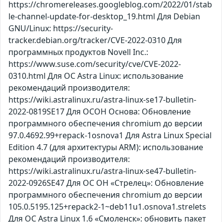
https://chromereleases.googleblog.com/2022/01/stab
le-channel-update-for-desktop_19.html Для Debian
GNU/Linux: https://security-
tracker.debian.org/tracker/CVE-2022-0310 Для
программных продуктов Novell Inc.:
https://www.suse.com/security/cve/CVE-2022-
0310.html Для ОС Astra Linux: использование
рекомендаций производителя:
https://wiki.astralinux.ru/astra-linux-se17-bulletin-
2022-0819SE17 Для ОСОН Основа: Обновление
программного обеспечения chromium до версии
97.0.4692.99+repack-1osnova1 Для Astra Linux Special
Edition 4.7 (для архитектуры ARM): использование
рекомендаций производителя:
https://wiki.astralinux.ru/astra-linux-se47-bulletin-
2022-0926SE47 Для ОС ОН «Стрелец»: Обновление
программного обеспечения chromium до версии
105.0.5195.125+repack2-1~deb11u1.osnova1.strelets
Для ОС Astra Linux 1.6 «Смоленск»: обновить пакет