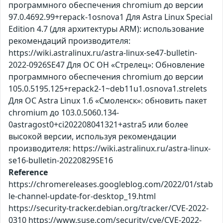
программного обеспечения chromium до версии
97.0.4692.99+repack-1osnova1 Для Astra Linux Special
Edition 4.7 (для архитектуры ARM): использование
рекомендаций производителя:
https://wiki.astralinux.ru/astra-linux-se47-bulletin-
2022-0926SE47 Для ОС ОН «Стрелец»: Обновление
программного обеспечения chromium до версии
105.0.5195.125+repack2-1~deb11u1.osnova1.strelets
Для ОС Astra Linux 1.6 «Смоленск»: обновить пакет
chromium до 103.0.5060.134-
0astragost0+ci202208041321+astra5 или более
высокой версии, используя рекомендации
производителя: https://wiki.astralinux.ru/astra-linux-
se16-bulletin-20220829SE16
Reference
https://chromereleases.googleblog.com/2022/01/stab
le-channel-update-for-desktop_19.html
https://security-tracker.debian.org/tracker/CVE-2022-
0310 https://www.suse.com/security/cve/CVE-2022-