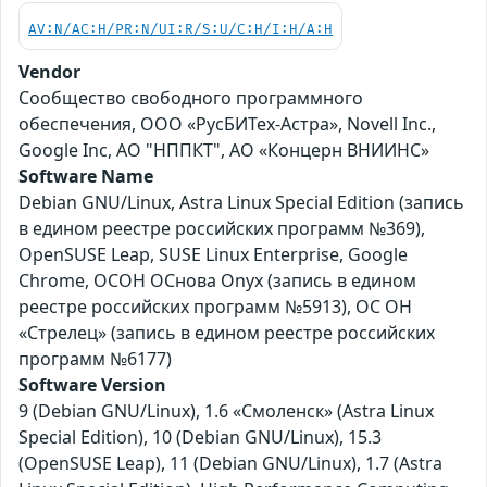
AV:N/AC:H/PR:N/UI:R/S:U/C:H/I:H/A:H
Vendor
Сообщество свободного программного
обеспечения, ООО «РусБИТех-Астра», Novell Inc.,
Google Inc, АО "НППКТ", АО «Концерн ВНИИНС»
Software Name
Debian GNU/Linux, Astra Linux Special Edition (запись
в едином реестре российских программ №369),
OpenSUSE Leap, SUSE Linux Enterprise, Google
Chrome, ОСОН ОСнова Оnyx (запись в едином
реестре российских программ №5913), ОС ОН
«Стрелец» (запись в едином реестре российских
программ №6177)
Software Version
9 (Debian GNU/Linux), 1.6 «Смоленск» (Astra Linux
Special Edition), 10 (Debian GNU/Linux), 15.3
(OpenSUSE Leap), 11 (Debian GNU/Linux), 1.7 (Astra