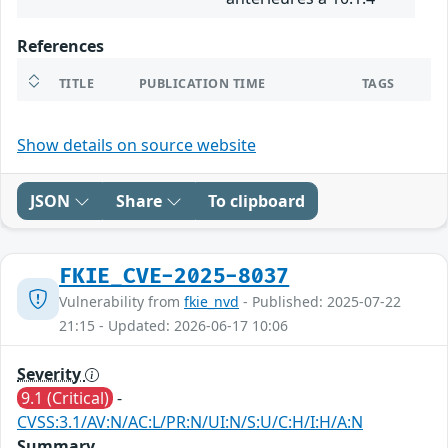
References
TITLE
PUBLICATION TIME
TAGS
Show details on source website
JSON
Share
To clipboard
FKIE_CVE-2025-8037
Vulnerability from
fkie_nvd
- Published: 2025-07-22
21:15 - Updated: 2026-06-17 10:06
Severity
9.1 (Critical)
-
CVSS:3.1/AV:N/AC:L/PR:N/UI:N/S:U/C:H/I:H/A:N
Summary