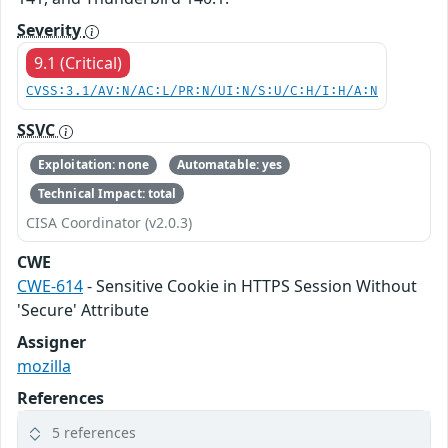
Severity
9.1 (Critical)
CVSS:3.1/AV:N/AC:L/PR:N/UI:N/S:U/C:H/I:H/A:N
SSVC
Exploitation: none
Automatable: yes
Technical Impact: total
CISA Coordinator (v2.0.3)
CWE
CWE-614
- Sensitive Cookie in HTTPS Session Without
'Secure' Attribute
Assigner
mozilla
References
5 references