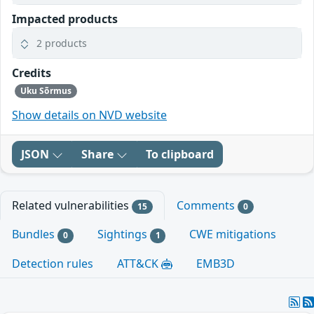
Impacted products
2 products
Credits
Uku Sõrmus
Show details on NVD website
JSON
Share
To clipboard
Related vulnerabilities
Comments
15
0
Bundles
Sightings
CWE mitigations
0
1
Detection rules
ATT&CK
EMB3D