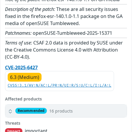
Description of the patch:
These are all security issues
fixed in the firefox-esr-140.1.0-1.1 package on the GA
media of openSUSE Tumbleweed.
Patchnames:
openSUSE-Tumbleweed-2025-15371
Terms of use:
CSAF 2.0 data is provided by SUSE under
the Creative Commons License 4.0 with Attribution
(CC-BY-4.0).
CVE-2025-6427
6.3 (Medium)
CVSS:3.1/AV:N/AC:L/PR:N/UI:R/S:U/C:L/I:L/A:L
Affected products
16 products
Recommended
Threats
important
Impact