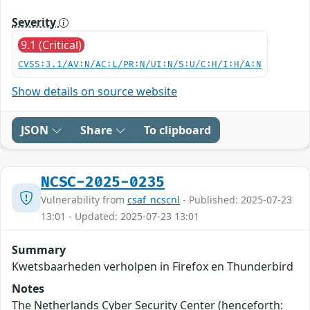
Severity
9.1 (Critical)
CVSS:3.1/AV:N/AC:L/PR:N/UI:N/S:U/C:H/I:H/A:N
Show details on source website
JSON
Share
To clipboard
NCSC-2025-0235
Vulnerability from
csaf_ncscnl
- Published: 2025-07-23
13:01 - Updated: 2025-07-23 13:01
Summary
Kwetsbaarheden verholpen in Firefox en Thunderbird
Notes
The Netherlands Cyber Security Center (henceforth: