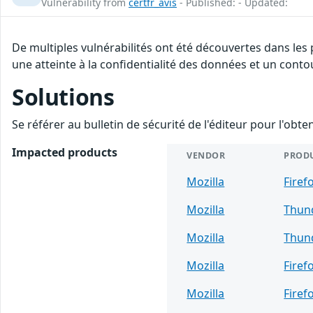
Vulnerability from
certfr_avis
- Published: - Updated:
De multiples vulnérabilités ont été découvertes dans les
une atteinte à la confidentialité des données et un conto
Solutions
Se référer au bulletin de sécurité de l'éditeur pour l'obt
Impacted products
VENDOR
PROD
Mozilla
Firef
Mozilla
Thun
Mozilla
Thun
Mozilla
Firef
Mozilla
Firef