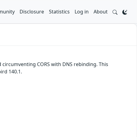
unity
Disclosure
Statistics
Log in
About
d circumventing CORS with DNS rebinding. This
ird 140.1.