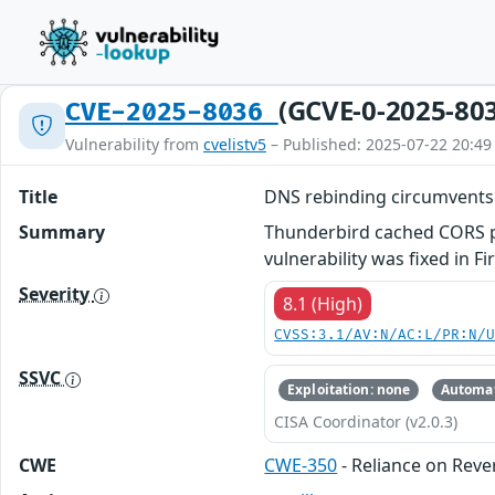
(GCVE-0-2025-80
CVE-2025-8036
Vulnerability from
cvelistv5
– Published: 2025-07-22 20:49
Title
DNS rebinding circumvent
Summary
Thunderbird cached CORS pr
vulnerability was fixed in F
Severity
8.1 (High)
CVSS:3.1/AV:N/AC:L/PR:N/
SSVC
Exploitation: none
Automat
CISA Coordinator (v2.0.3)
CWE
CWE-350
- Reliance on Rever