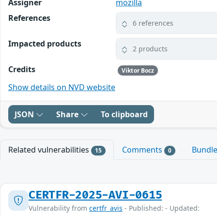
Assigner
mozilla
References
6 references
Impacted products
2 products
Credits
Viktor Bocz
Show details on NVD website
JSON
Share
To clipboard
Related vulnerabilities
Comments
Bundl
15
0
CERTFR-2025-AVI-0615
Vulnerability from
certfr_avis
- Published: - Updated: