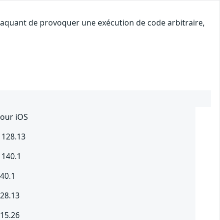
attaquant de provoquer une exécution de code arbitraire,
pour iOS
 128.13
 140.1
140.1
128.13
115.26