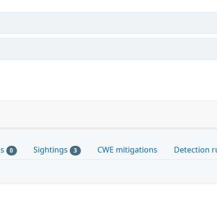
es
Sightings
CWE mitigations
Detection r
0
3