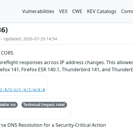
Vulnerabilities
VEX
CWE
KEV Catalogs
Comm
36)
 – Updated: 2026-07-29 14:54
s CORS
eflight responses across IP address changes. This allowe
irefox 141, Firefox ESR 140.1, Thunderbird 141, and Thunderb
UI:R/S:U/C:H/I:H/A:N
able: no
Technical Impact: total
se DNS Resolution for a Security-Critical Action