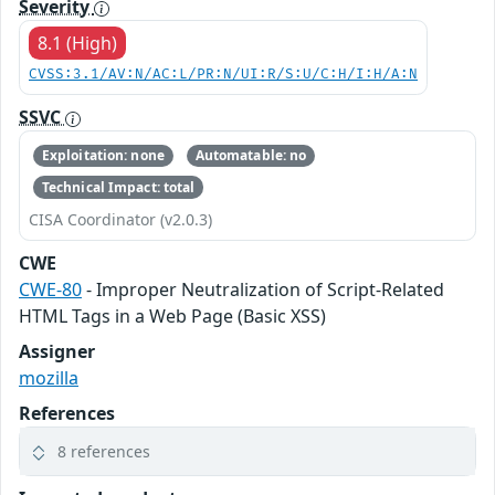
Severity
8.1 (High)
CVSS:3.1/AV:N/AC:L/PR:N/UI:R/S:U/C:H/I:H/A:N
SSVC
Exploitation: none
Automatable: no
Technical Impact: total
CISA Coordinator (v2.0.3)
CWE
CWE-80
- Improper Neutralization of Script-Related
HTML Tags in a Web Page (Basic XSS)
Assigner
mozilla
References
8 references