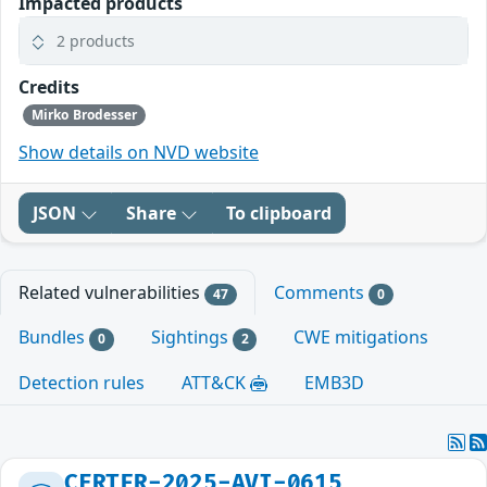
Impacted products
2 products
Credits
Mirko Brodesser
Show details on NVD website
JSON
Share
To clipboard
Related vulnerabilities
Comments
47
0
Bundles
Sightings
CWE mitigations
0
2
Detection rules
ATT&CK
EMB3D
CERTFR-2025-AVI-0615