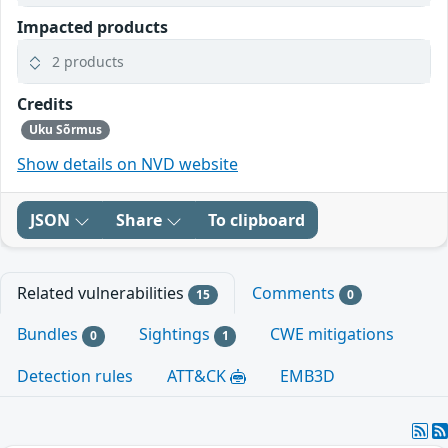
Impacted products
2 products
Credits
Uku Sõrmus
Show details on NVD website
JSON
Share
To clipboard
Related vulnerabilities
Comments
15
0
Bundles
Sightings
CWE mitigations
0
1
Detection rules
ATT&CK
EMB3D