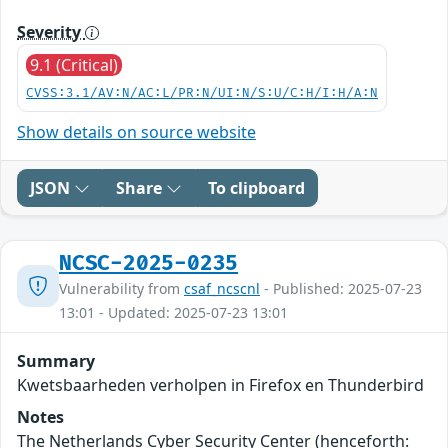
Severity
9.1 (Critical)
CVSS:3.1/AV:N/AC:L/PR:N/UI:N/S:U/C:H/I:H/A:N
Show details on source website
JSON
Share
To clipboard
NCSC-2025-0235
Vulnerability from
csaf_ncscnl
- Published: 2025-07-23
13:01 - Updated: 2025-07-23 13:01
Summary
Kwetsbaarheden verholpen in Firefox en Thunderbird
Notes
The Netherlands Cyber Security Center (henceforth: