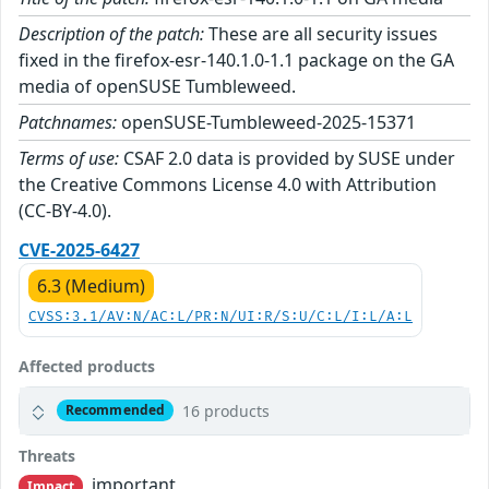
Description of the patch:
These are all security issues
fixed in the firefox-esr-140.1.0-1.1 package on the GA
media of openSUSE Tumbleweed.
Patchnames:
openSUSE-Tumbleweed-2025-15371
Terms of use:
CSAF 2.0 data is provided by SUSE under
the Creative Commons License 4.0 with Attribution
(CC-BY-4.0).
CVE-2025-6427
6.3 (Medium)
CVSS:3.1/AV:N/AC:L/PR:N/UI:R/S:U/C:L/I:L/A:L
Affected products
16 products
Recommended
Threats
important
Impact