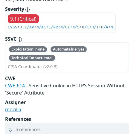
Severity
9.1 (Critical)
CVSS:3.1/AV:N/AC:L/PR:N/UI:N/S:U/C:H/I:H/A:N
SSVC
Exploitation: none
Automatable: yes
Technical Impact: total
CISA Coordinator (v2.0.3)
CWE
CWE-614
- Sensitive Cookie in HTTPS Session Without
'Secure' Attribute
Assigner
mozilla
References
5 references