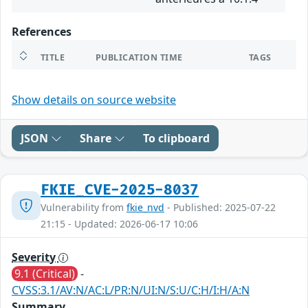
References
TITLE
PUBLICATION TIME
TAGS
Show details on source website
JSON
Share
To clipboard
FKIE_CVE-2025-8037
Vulnerability from
fkie_nvd
- Published: 2025-07-22
21:15 - Updated: 2026-06-17 10:06
Severity
9.1 (Critical)
-
CVSS:3.1/AV:N/AC:L/PR:N/UI:N/S:U/C:H/I:H/A:N
Summary