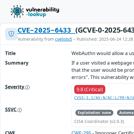
(GCVE-0-2025-64
CVE-2025-6433
Vulnerability from
cvelistv5
– Published: 2025-06-24 12:28
Title
WebAuthn would allow a user
Summary
If a user visited a webpage
that the user would be prom
errors". This vulnerability 
Severity
9.8 (Critical)
CVSS:3.1/AV:N/AC:L/PR:N/
SSVC
Exploitation: none
Automat
CISA Coordinator (v2.0.3)
CWE
CWE-295
- Improper Certifi