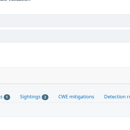
es
Sightings
CWE mitigations
Detection r
1
2