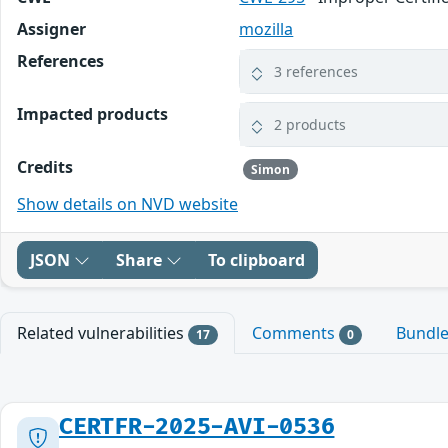
Assigner
mozilla
References
3 references
Impacted products
2 products
Credits
Simon
Show details on NVD website
JSON
Share
To clipboard
Related vulnerabilities
Comments
Bundl
17
0
CERTFR-2025-AVI-0536