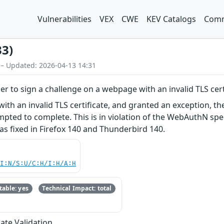
Vulnerabilities
VEX
CWE
KEV Catalogs
Comm
33)
 – Updated: 2026-04-13 14:31
 to sign a challenge on a webpage with an invalid TLS cert
 with an invalid TLS certificate, and granted an exception,
pted to complete. This is in violation of the WebAuthN spe
was fixed in Firefox 140 and Thunderbird 140.
UI:N/S:U/C:H/I:H/A:H
able: yes
Technical Impact: total
cate Validation