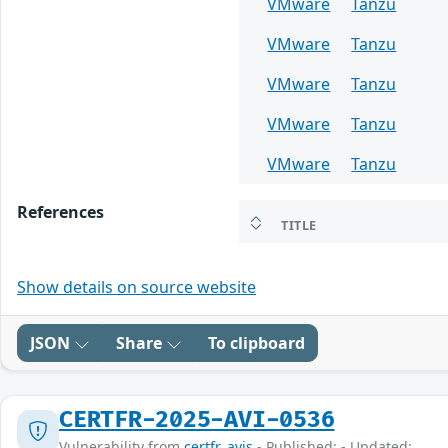
VMware
Tanzu
VMware
Tanzu
VMware
Tanzu
VMware
Tanzu
VMware
Tanzu
References
TITLE
Show details on source website
JSON
Share
To clipboard
CERTFR-2025-AVI-0536
Vulnerability from
certfr_avis
- Published: - Updated: