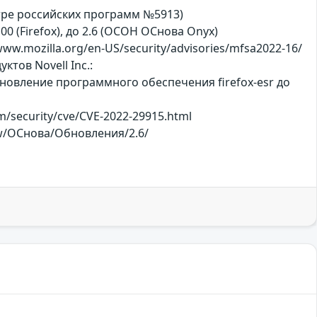
стре российских программ №5913)
100 (Firefox), до 2.6 (ОСОН ОСнова Оnyx)
w.mozilla.org/en-US/security/advisories/mfsa2022-16/
ктов Novell Inc.:
бновление программного обеспечения firefox-esr до
m/security/cve/CVE-2022-29915.html
iew/ОСнова/Обновления/2.6/