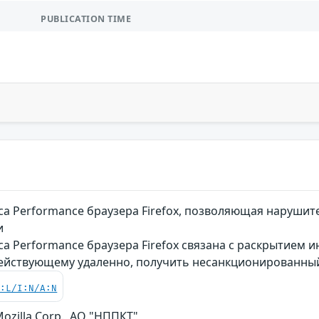
PUBLICATION TIME
са Performance браузера Firefox, позволяющая наруши
и
а Performance браузера Firefox связана с раскрытием
действующему удаленно, получить несанкционированн
C:L/I:N/A:N
, Mozilla Corp., АО "НППКТ"