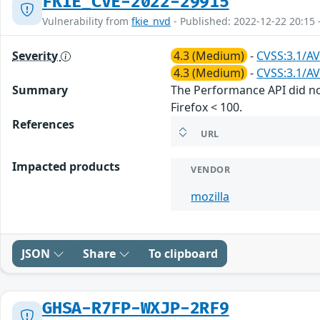
FKIE_CVE-2022-29915
Vulnerability from
fkie_nvd
- Published: 2022-12-22 20:15 
Severity
4.3 (Medium)
-
CVSS:3.1/AV
4.3 (Medium)
-
CVSS:3.1/AV
Summary
The Performance API did not
Firefox < 100.
References
URL
Impacted products
VENDOR
mozilla
JSON
Share
To clipboard
GHSA-R7FP-WXJP-2RF9