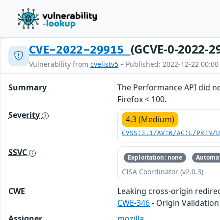
(GCVE-0-2022-2
CVE-2022-29915
Vulnerability from
cvelistv5
– Published: 2022-12-22 00:00
Summary
The Performance API did not
Firefox < 100.
Severity
4.3 (Medium)
CVSS:3.1/AV:N/AC:L/PR:N/
SSVC
Exploitation: none
Automat
CISA Coordinator (v2.0.3)
CWE
Leaking cross-origin redir
CWE-346
- Origin Validation
Assigner
mozilla