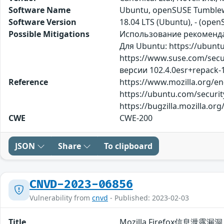
Software Name
Ubuntu, openSUSE Tumblew
Software Version
18.04 LTS (Ubuntu), - (ope
Possible Mitigations
Использование рекомендаци
Для Ubuntu: https://ubunt
https://www.suse.com/sec
версии 102.4.0esr+repack
Reference
https://www.mozilla.org/en
https://ubuntu.com/securi
https://bugzilla.mozilla.o
CWE
CWE-200
JSON
Share
To clipboard
CNVD-2023-06856
Vulnerability from
cnvd
- Published: 2023-02-03
Title
Mozilla Firefox信息泄露漏洞