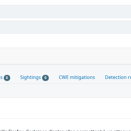
es
Sightings
CWE mitigations
Detection r
0
0