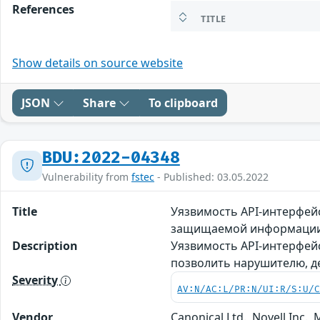
References
TITLE
Show details on source website
JSON
Share
To clipboard
BDU:2022-04348
Vulnerability from
fstec
- Published: 03.05.2022
Title
Уязвимость API-интерфей
защищаемой информаци
Description
Уязвимость API-интерфейс
позволить нарушителю, 
Severity
AV:N/AC:L/PR:N/UI:R/S:U/
Vendor
Canonical Ltd., Novell Inc.