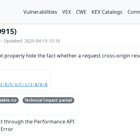
Vulnerabilities
VEX
CWE
KEV Catalogs
Comm
9915)
 – Updated: 2025-04-15 15:10
 properly hide the fact whether a request cross-origin reso
UI:R/S:U/C:L/I:N/A:N
able: no
Technical Impact: partial
ect through the Performance API
 Error