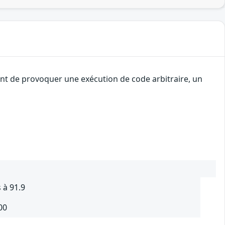
uant de provoquer une exécution de code arbitraire, un
 à 91.9
00