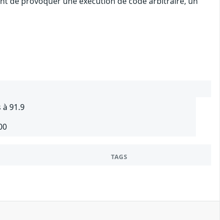
uant de provoquer une exécution de code arbitraire, un
 à 91.9
00
TAGS