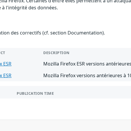
illa Firefox. Certaines d'entre elles permettent à un attaq
 à l'intégrité des données.
ention des correctifs (cf. section Documentation).
CT
DESCRIPTION
ox ESR
Mozilla Firefox ESR versions antérieures
ox ESR
Mozilla Firefox versions antérieures à 1
PUBLICATION TIME