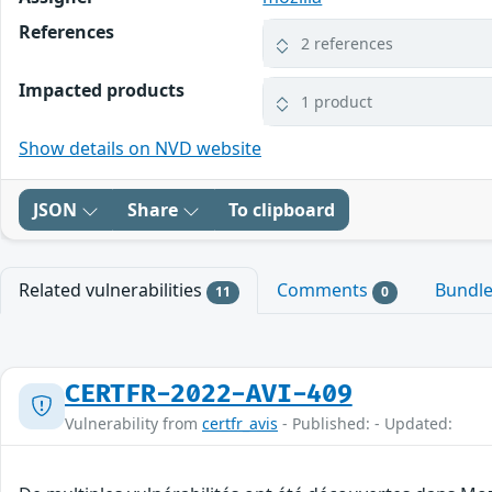
References
2 references
Impacted products
1 product
Show details on NVD website
JSON
Share
To clipboard
Related vulnerabilities
Comments
Bundl
11
0
CERTFR-2022-AVI-409
Vulnerability from
certfr_avis
- Published: - Updated: