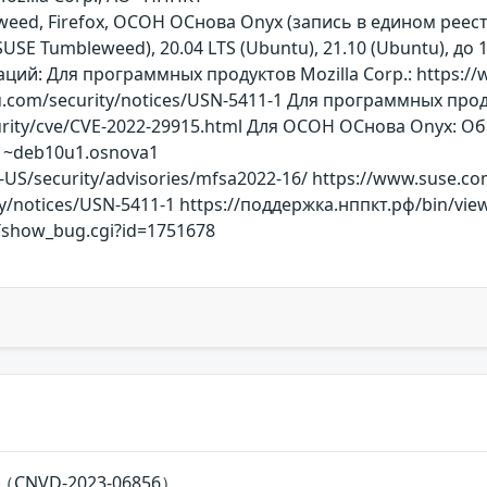
eed, Firefox, ОСОН ОСнова Оnyx (запись в едином рее
nSUSE Tumbleweed), 20.04 LTS (Ubuntu), 21.10 (Ubuntu), до 
й: Для программных продуктов Mozilla Corp.: https://ww
u.com/security/notices/USN-5411-1 Для программных проду
urity/cve/CVE-2022-29915.html Для ОСОН ОСнова Оnyx: О
-1~deb10u1.osnova1
-US/security/advisories/mfsa2022-16/ https://www.suse.co
ty/notices/USN-5411-1 https://поддержка.нппкт.рф/bin/v
rg/show_bug.cgi?id=1751678
（CNVD-2023-06856）