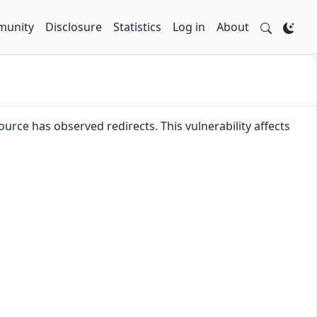
unity
Disclosure
Statistics
Log in
About
urce has observed redirects. This vulnerability affects