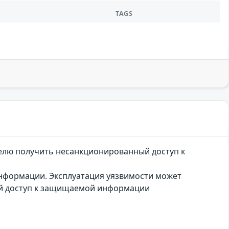
TAGS
телю получить несанкционированный доступ к
 информации. Эксплуатация уязвимости может
ый доступ к защищаемой информации