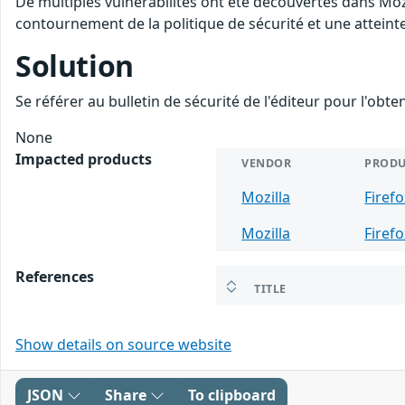
De multiples vulnérabilités ont été découvertes dans Moz
contournement de la politique de sécurité et une atteinte
Solution
Se référer au bulletin de sécurité de l'éditeur pour l'obt
None
Impacted products
VENDOR
PRODU
Mozilla
Firef
Mozilla
Firef
References
TITLE
Show details on source website
JSON
Share
To clipboard