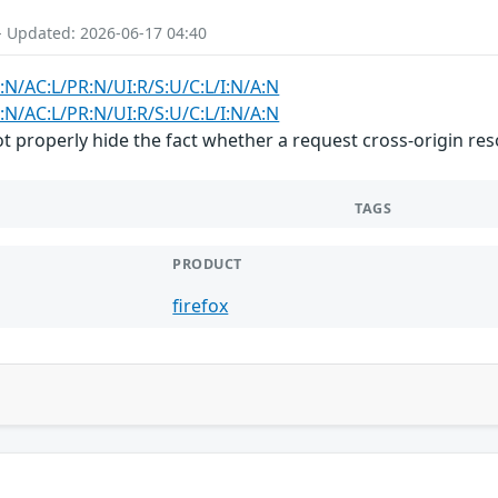
- Updated: 2026-06-17 04:40
:N/AC:L/PR:N/UI:R/S:U/C:L/I:N/A:N
:N/AC:L/PR:N/UI:R/S:U/C:L/I:N/A:N
 properly hide the fact whether a request cross-origin reso
TAGS
PRODUCT
firefox